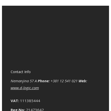
Contact Info
Nemanjina 57 A
Phone:
+381 12 541 021
Web:
www.d-logic.com
VAT:
111385444
Reg.No:
21473642