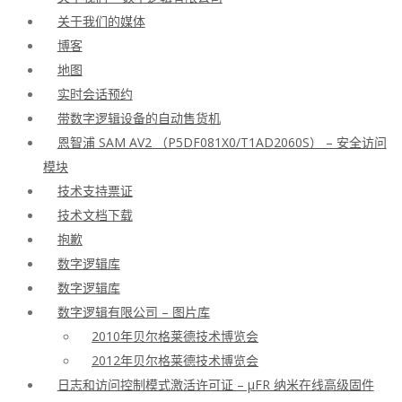
关于我们的媒体
博客
地图
实时会话预约
带数字逻辑设备的自动售货机
恩智浦 SAM AV2 （P5DF081X0/T1AD2060S） – 安全访问
模块
技术支持票证
技术文档下载
抱歉
数字逻辑库
数字逻辑库
数字逻辑有限公司 – 图片库
2010年贝尔格莱德技术博览会
2012年贝尔格莱德技术博览会
日志和访问控制模式激活许可证 – μFR 纳米在线高级固件