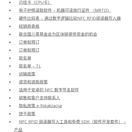
爪哇卡（CPU卡）
电子护照读取软件 – 机器可读旅行证件 （MRTD）
硬件比较表 – 通过数字逻辑比较NFC RFID阅读器写入器
经销商表格
联合国儿童基金会为区块链提供资金的机会
订单和预订
订单和预订
软名单
软名单 – TL
运输政策
退货和退款政策
适用于安卓的 NFC 数字签名软件
销售和客户支持联系人
隐私政策 e-fiskalizacija
饼干政策
NFC RFID 阅读器写入工具和免费 SDK（软件开发套件） –
产品