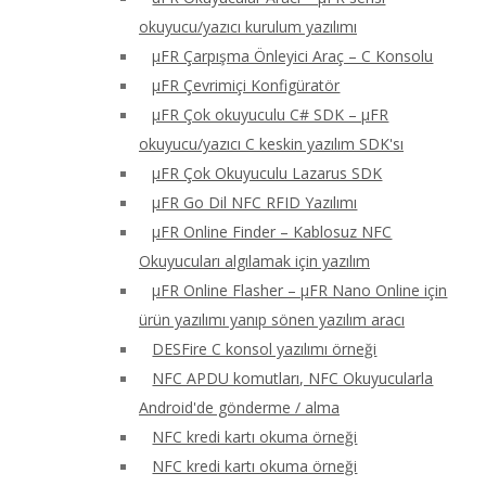
okuyucu/yazıcı kurulum yazılımı
μFR Çarpışma Önleyici Araç – C Konsolu
μFR Çevrimiçi Konfigüratör
μFR Çok okuyuculu C# SDK – μFR
okuyucu/yazıcı C keskin yazılım SDK'sı
μFR Çok Okuyuculu Lazarus SDK
μFR Go Dil NFC RFID Yazılımı
μFR Online Finder – Kablosuz NFC
Okuyucuları algılamak için yazılım
μFR Online Flasher – μFR Nano Online için
ürün yazılımı yanıp sönen yazılım aracı
DESFire C konsol yazılımı örneği
NFC APDU komutları, NFC Okuyucularla
Android'de gönderme / alma
NFC kredi kartı okuma örneği
NFC kredi kartı okuma örneği