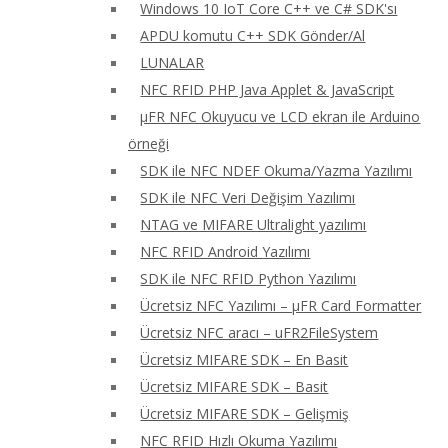
Windows 10 IoT Core C++ ve C# SDK'sı
APDU komutu C++ SDK Gönder/Al
LUNALAR
NFC RFID PHP Java Applet & JavaScript
μFR NFC Okuyucu ve LCD ekran ile Arduino
örneği
SDK ile NFC NDEF Okuma/Yazma Yazılımı
SDK ile NFC Veri Değişim Yazılımı
NTAG ve MIFARE Ultralight yazılımı
NFC RFID Android Yazılımı
SDK ile NFC RFID Python Yazılımı
Ücretsiz NFC Yazılımı – μFR Card Formatter
Ücretsiz NFC aracı – uFR2FileSystem
Ücretsiz MIFARE SDK – En Basit
Ücretsiz MIFARE SDK – Basit
Ücretsiz MIFARE SDK – Gelişmiş
NFC RFID Hızlı Okuma Yazılımı