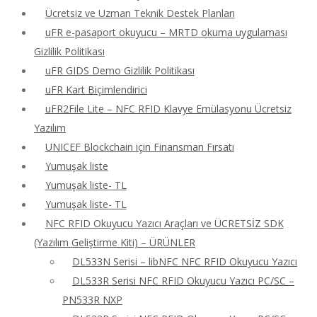
Ücretsiz ve Uzman Teknik Destek Planları
uFR e-pasaport okuyucu – MRTD okuma uygulaması
Gizlilik Politikası
uFR GIDS Demo Gizlilik Politikası
uFR Kart Biçimlendirici
uFR2File Lite – NFC RFID Klavye Emülasyonu Ücretsiz
Yazılım
UNICEF Blockchain için Finansman Fırsatı
Yumuşak liste
Yumuşak liste- TL
Yumuşak liste- TL
NFC RFID Okuyucu Yazıcı Araçları ve ÜCRETSİZ SDK
(Yazılım Geliştirme Kiti) – ÜRÜNLER
DL533N Serisi – libNFC NFC RFID Okuyucu Yazıcı
DL533R Serisi NFC RFID Okuyucu Yazıcı PC/SC –
PN533R NXP