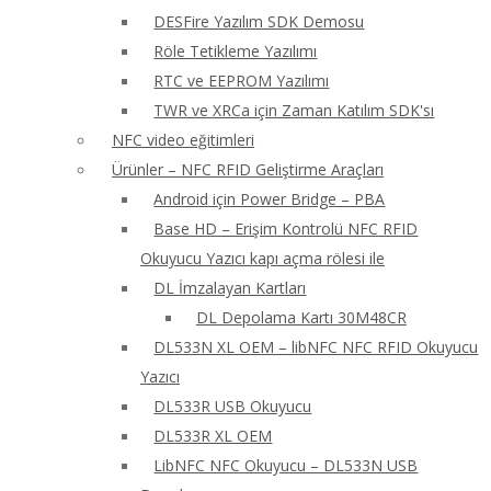
DESFire Yazılım SDK Demosu
Röle Tetikleme Yazılımı
RTC ve EEPROM Yazılımı
TWR ve XRCa için Zaman Katılım SDK'sı
NFC video eğitimleri
Ürünler – NFC RFID Geliştirme Araçları
Android için Power Bridge – PBA
Base HD – Erişim Kontrolü NFC RFID
Okuyucu Yazıcı kapı açma rölesi ile
DL İmzalayan Kartları
DL Depolama Kartı 30M48CR
DL533N XL OEM – libNFC NFC RFID Okuyucu
Yazıcı
DL533R USB Okuyucu
DL533R XL OEM
LibNFC NFC Okuyucu – DL533N USB