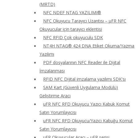
(MRTD)
NFC NDEF NTAG YAZILIMI®
NFC Okuyucu Tarayıcı Uzantısı – μFR NFC
Okuyucular için tarayıcı eklentisi
NFC RFID Çok okuyuculu SDK
NT4H NTAG® 424 DNA Etiket Okuma/Yazma
Yazılımı
PDF dosyalarının NFC Reader ile Dijital
İmzalanması
RFID NFC Dijital imzalama yazılımı SDK'sı
SAM Kart (Güvenli Uygulama Modülü)
Geliştirme Aracı
uFR NFC RFD Okuyucu Yazıcı Kabuk Komut
Satırı Yorumlayıcısı
uFR NFC RFD Okuyucu/Yazıcı Kabuğu Komut
Satırı Yorumlayıcısı
uFR Okuyucular Aracı – μFR serisi