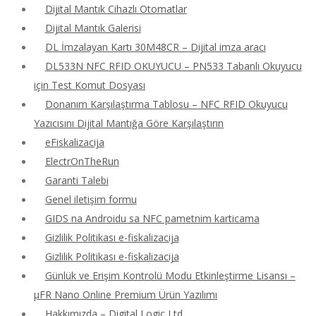
Dijital Mantık Cihazlı Otomatlar
Dijital Mantık Galerisi
DL İmzalayan Kartı 30M48CR – Dijital imza aracı
DL533N NFC RFID OKUYUCU – PN533 Tabanlı Okuyucu
için Test Komut Dosyası
Donanım Karşılaştırma Tablosu – NFC RFID Okuyucu
Yazıcısını Dijital Mantığa Göre Karşılaştırın
eFiskalizacija
ElectrOnTheRun
Garanti Talebi
Genel iletişim formu
GIDS na Androidu sa NFC pametnim karticama
Gizlilik Politikası e-fiskalizacija
Gizlilik Politikası e-fiskalizacija
Günlük ve Erişim Kontrolü Modu Etkinleştirme Lisansı –
μFR Nano Online Premium Ürün Yazılımı
Hakkımızda – Digital Logic Ltd