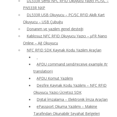
DL533R Serisi NFC RFID Okuyucu Yazıcı PC/SC –
PN533R NXP
DL533R USB Okuyucu – PC/SC RFID Akıllı Kart
Okuyucu – USB Çubuğu
Donanım ve yazılım genel desteği
Kablosuz NFC RFID Okuyucu Yazıcı – μFR Nano
Online – Ağ Okuyucu
NFC RFID SDK Kaynak Kodu Yazılım Araçları
APDU command send/receive example (tr
translation)
APDU Komut Yazılımı
Desfire Kaynak Kodu Yazılımı – NFC RFID
Okuyucu Yazıcı Ücretsiz SDK
Dijital İmzalama – Elektronik İmza Araçları
ePassport Okuma Yazılımı – Makine
Tarafından Okunabilir Seyahat Belgeleri