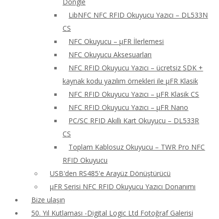
Dongle
LibNFC NFC RFID Okuyucu Yazıcı – DL533N
CS
NFC Okuyucu – μFR İlerlemesi
NFC Okuyucu Aksesuarları
NFC RFID Okuyucu Yazıcı – ücretsiz SDK +
kaynak kodu yazılım örnekleri ile μFR Klasik
NFC RFID Okuyucu Yazıcı – μFR Klasik CS
NFC RFID Okuyucu Yazıcı – μFR Nano
PC/SC RFID Akıllı Kart Okuyucu – DL533R
CS
Toplam Kablosuz Okuyucu – TWR Pro NFC
RFID Okuyucu
USB'den RS485'e Arayüz Dönüştürücü
μFR Serisi NFC RFID Okuyucu Yazıcı Donanımı
Bize ulaşın
50. Yıl Kutlaması -Digital Logic Ltd Fotoğraf Galerisi