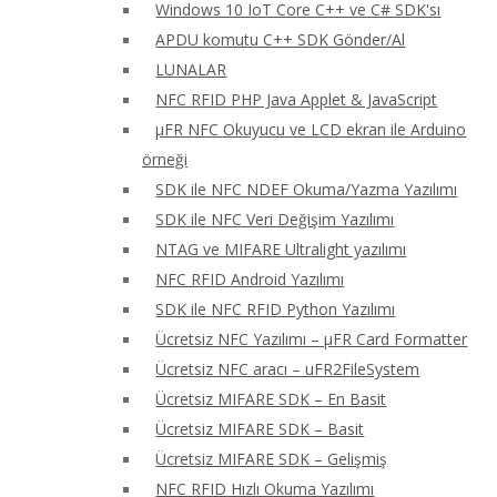
Windows 10 IoT Core C++ ve C# SDK'sı
APDU komutu C++ SDK Gönder/Al
LUNALAR
NFC RFID PHP Java Applet & JavaScript
μFR NFC Okuyucu ve LCD ekran ile Arduino
örneği
SDK ile NFC NDEF Okuma/Yazma Yazılımı
SDK ile NFC Veri Değişim Yazılımı
NTAG ve MIFARE Ultralight yazılımı
NFC RFID Android Yazılımı
SDK ile NFC RFID Python Yazılımı
Ücretsiz NFC Yazılımı – μFR Card Formatter
Ücretsiz NFC aracı – uFR2FileSystem
Ücretsiz MIFARE SDK – En Basit
Ücretsiz MIFARE SDK – Basit
Ücretsiz MIFARE SDK – Gelişmiş
NFC RFID Hızlı Okuma Yazılımı