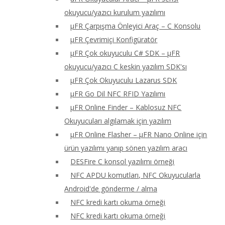
okuyucu/yazıcı kurulum yazılımı
μFR Çarpışma Önleyici Araç – C Konsolu
μFR Çevrimiçi Konfigüratör
μFR Çok okuyuculu C# SDK – μFR
okuyucu/yazıcı C keskin yazılım SDK'sı
μFR Çok Okuyuculu Lazarus SDK
μFR Go Dil NFC RFID Yazılımı
μFR Online Finder – Kablosuz NFC
Okuyucuları algılamak için yazılım
μFR Online Flasher – μFR Nano Online için
ürün yazılımı yanıp sönen yazılım aracı
DESFire C konsol yazılımı örneği
NFC APDU komutları, NFC Okuyucularla
Android'de gönderme / alma
NFC kredi kartı okuma örneği
NFC kredi kartı okuma örneği