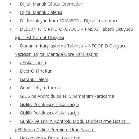
Dijital Mantık Cihazlı Otomatlar
Dijital Mantık Galerisi
DL İmzalayan Kartı 30M48CR – Dijital imza aracı
DL533N NFC RFID OKUYUCU – PN533 Tabanlı Okuyucu
için Test Komut Dosyası
Donanım Karşılaştırma Tablosu – NFC RFID Okuyucu
Yazıcısını Dijital Mantığa Göre Karşılaştırın
eFiskalizacija
ElectrOnTheRun
Garanti Talebi
Genel iletişim formu
GIDS na Androidu sa NFC pametnim karticama
Gizlilik Politikası e-fiskalizacija
Gizlilik Politikası e-fiskalizacija
Günlük ve Erişim Kontrolü Modu Etkinleştirme Lisansı –
μFR Nano Online Premium Ürün Yazılımı
Hakkımızda – Digital Logic Ltd