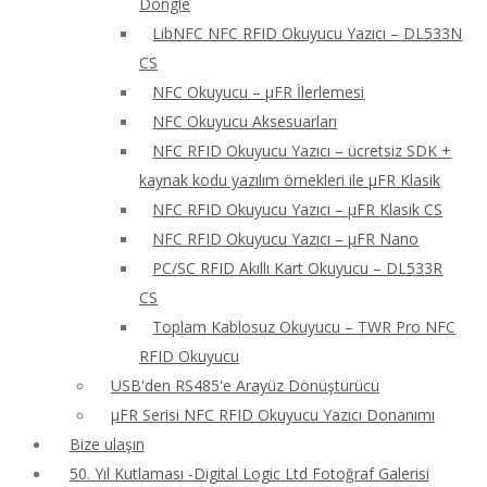
Dongle
LibNFC NFC RFID Okuyucu Yazıcı – DL533N
CS
NFC Okuyucu – μFR İlerlemesi
NFC Okuyucu Aksesuarları
NFC RFID Okuyucu Yazıcı – ücretsiz SDK +
kaynak kodu yazılım örnekleri ile μFR Klasik
NFC RFID Okuyucu Yazıcı – μFR Klasik CS
NFC RFID Okuyucu Yazıcı – μFR Nano
PC/SC RFID Akıllı Kart Okuyucu – DL533R
CS
Toplam Kablosuz Okuyucu – TWR Pro NFC
RFID Okuyucu
USB'den RS485'e Arayüz Dönüştürücü
μFR Serisi NFC RFID Okuyucu Yazıcı Donanımı
Bize ulaşın
50. Yıl Kutlaması -Digital Logic Ltd Fotoğraf Galerisi