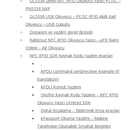
DL533R Serisi NFC RFID Okuyucu Yazıcı PC/SC –
PN533R NXP
DL533R USB Okuyucu – PC/SC RFID Akıllı Kart
Okuyucu – USB Çubuğu
Donanım ve yazılım genel desteği
Kablosuz NFC RFID Okuyucu Yazıcı – μFR Nano
Online – Ağ Okuyucu
NFC RFID SDK Kaynak Kodu Yazılım Araçları
APDU command send/receive example (tr
translation)
APDU Komut Yazılımı
Desfire Kaynak Kodu Yazılımı – NFC RFID
Okuyucu Yazıcı Ücretsiz SDK
Dijital İmzalama – Elektronik İmza Araçları
ePassport Okuma Yazılımı – Makine
Tarafından Okunabilir Seyahat Belgeleri