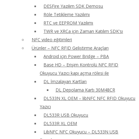
DESFire Yazılım SDK Demosu
Röle Tetikleme Yazılımı
RTC ve EEPROM Yazılımı
TWR ve XRCa için Zaman Katılım SDK'sı
NFC video eğitimleri
Ürünler – NFC RFID Geliştirme Araçları
Android için Power Bridge – PBA
Base HD – Erişim Kontrolü NFC RFID
Okuyucu Yazıcı kapı açma rölesi ile
DL İmzalayan Kartları
DL Depolama Kartı 30M48CR
DL533N XL OEM – libNFC NFC RFID Okuyucu
Yazıcı
DL533R USB Okuyucu
DL533R XL OEM
LibNFC NFC Okuyucu – DL533N USB