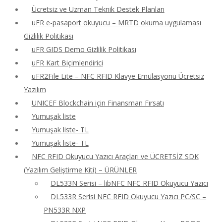
Ücretsiz ve Uzman Teknik Destek Planları
uFR e-pasaport okuyucu – MRTD okuma uygulaması
Gizlilik Politikası
uFR GIDS Demo Gizlilik Politikası
uFR Kart Biçimlendirici
uFR2File Lite – NFC RFID Klavye Emülasyonu Ücretsiz
Yazılım
UNICEF Blockchain için Finansman Fırsatı
Yumuşak liste
Yumuşak liste- TL
Yumuşak liste- TL
NFC RFID Okuyucu Yazıcı Araçları ve ÜCRETSİZ SDK
(Yazılım Geliştirme Kiti) – ÜRÜNLER
DL533N Serisi – libNFC NFC RFID Okuyucu Yazıcı
DL533R Serisi NFC RFID Okuyucu Yazıcı PC/SC –
PN533R NXP