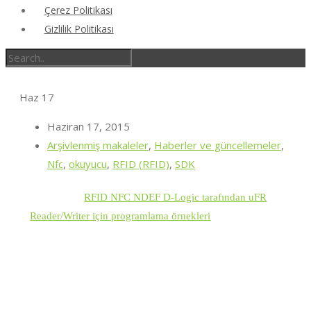
Çerez Politikası
Gizlilik Politikası
Haz
17
Haziran 17, 2015
Arşivlenmiş makaleler
,
Haberler ve güncellemeler
,
Nfc
,
okuyucu
,
RFID (RFID)
,
SDK
RFID NFC NDEF D-Logic tarafından uFR
Reader/Writer için programlama örnekleri