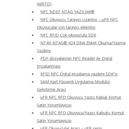
(MRTD)
NFC NDEF NTAG YAZILIMI®
NFC Okuyucu Tarayıcı Uzantısı – μFR NFC
Okuyucular için tarayıcı eklentisi
NFC RFID Çok okuyuculu SDK
NT4H NTAG® 424 DNA Etiket Okuma/Yazma
Yazılımı
PDF dosyalarının NFC Reader ile Dijital
İmzalanması
RFID NFC Dijital imzalama yazılımı SDK'sı
SAM Kart (Güvenli Uygulama Modülü)
Geliştirme Aracı
uFR NFC RFD Okuyucu Yazıcı Kabuk Komut
Satırı Yorumlayıcısı
uFR NFC RFD Okuyucu/Yazıcı Kabuğu Komut
Satırı Yorumlayıcısı
uFR Okuyucular Aracı – μFR serisi