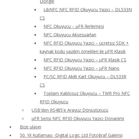
Dongle
LibNFC NFC RFID Okuyucu Yazıcı – DL533N
CS
NFC Okuyucu – μFR İlerlemesi
NFC Okuyucu Aksesuarları
NFC RFID Okuyucu Yazıcı – ücretsiz SDK +
kaynak kodu yazılım örnekleri ile μFR Klasik
NFC RFID Okuyucu Yazıcı – μFR Klasik CS
NFC RFID Okuyucu Yazıcı – μFR Nano
PC/SC RFID Akıllı Kart Okuyucu – DL533R
CS
Toplam Kablosuz Okuyucu – TWR Pro NFC
RFID Okuyucu
USB'den RS485'e Arayüz Dönüştürücü
μFR Serisi NFC RFID Okuyucu Yazıcı Donanımı
Bize ulaşın
50. Yıl Kutlaması -Digital Logic Ltd Fotoğraf Galerisi