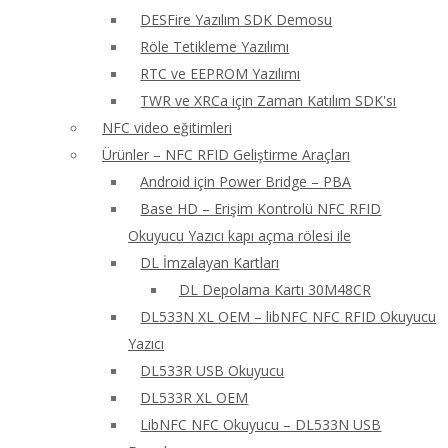
DESFire Yazılım SDK Demosu
Röle Tetikleme Yazılımı
RTC ve EEPROM Yazılımı
TWR ve XRCa için Zaman Katılım SDK'sı
NFC video eğitimleri
Ürünler – NFC RFID Geliştirme Araçları
Android için Power Bridge – PBA
Base HD – Erişim Kontrolü NFC RFID
Okuyucu Yazıcı kapı açma rölesi ile
DL İmzalayan Kartları
DL Depolama Kartı 30M48CR
DL533N XL OEM – libNFC NFC RFID Okuyucu
Yazıcı
DL533R USB Okuyucu
DL533R XL OEM
LibNFC NFC Okuyucu – DL533N USB