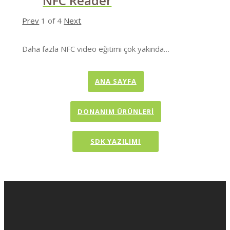
NFC Reader
Prev
1
of
4
Next
Daha fazla NFC video eğitimi çok yakında…
ANA SAYFA
DONANIM ÜRÜNLERİ
SDK YAZILIMI