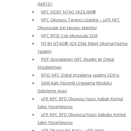
(MRTD)
NFC NDEF NTAG YAZILIMI®
NFC Okuyucu Tarayıcı Uzantısı – μFR NFC
Okuyucular için tarayıcı eklentisi
NFC RFID Çok okuyuculu SDK
NT4H NTAG® 424 DNA Etiket Okuma/Yazma
Yazılımı
PDF dosyalarının NFC Reader ile Dijital
İmzalanması
RFID NFC Dijital imzalama yazılımı SDK'sı
SAM Kart (Güvenli Uygulama Modülü)
Geliştirme Aracı
uFR NFC RFD Okuyucu Yazıcı Kabuk Komut
Satırı Yorumlayıcısı
uFR NFC RFD Okuyucu/Yazıcı Kabuğu Komut
Satırı Yorumlayıcısı
uFR Okuyucular Aracı – μFR serisi