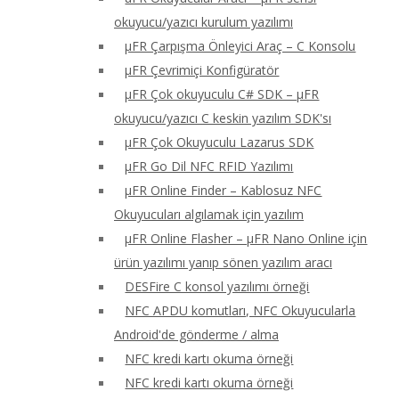
okuyucu/yazıcı kurulum yazılımı
μFR Çarpışma Önleyici Araç – C Konsolu
μFR Çevrimiçi Konfigüratör
μFR Çok okuyuculu C# SDK – μFR
okuyucu/yazıcı C keskin yazılım SDK'sı
μFR Çok Okuyuculu Lazarus SDK
μFR Go Dil NFC RFID Yazılımı
μFR Online Finder – Kablosuz NFC
Okuyucuları algılamak için yazılım
μFR Online Flasher – μFR Nano Online için
ürün yazılımı yanıp sönen yazılım aracı
DESFire C konsol yazılımı örneği
NFC APDU komutları, NFC Okuyucularla
Android'de gönderme / alma
NFC kredi kartı okuma örneği
NFC kredi kartı okuma örneği