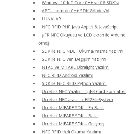
Windows 10 IoT Core C++ ve C# SDK'sı
APDU komutu C++ SDK Gönder/Al
LUNALAR
NFC RFID PHP Java Applet & JavaScript
μFR NFC Okuyucu ve LCD ekran ile Arduino
örneği
SDK ile NFC NDEF Okuma/Yazma Yazılımı
SDK ile NFC Veri Değişim Yazılımı
NTAG ve MIFARE Ultralight yazılımı
NFC RFID Android Yazılımı
SDK ile NFC RFID Python Yazılımı
Ücretsiz NFC Yazılımı – μFR Card Formatter
Ücretsiz NFC aracı – uFR2FileSystem
Ücretsiz MIFARE SDK – En Basit
Ücretsiz MIFARE SDK – Basit
Ücretsiz MIFARE SDK – Gelişmiş
NFC RFID Hızlı Okuma Yazılımı