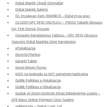
Dijital Mantık Cihazlı Otomatlar
Dijital Mantık Galerisi
DL İmzalayan Kartı 30M48CR – Dijital imza aracı
DL533N NFC RFID OKUYUCU – PN533 Tabanlı Okuyucu
için Test Komut Dosyası
Donanım Karşılaştırma Tablosu – NFC RFID Okuyucu
Yazıcısını Dijital Mantığa Göre Karşılaştırın
eFiskalizacija
ElectrOnTheRun
Garanti Talebi
Genel iletişim formu
GIDS na Androidu sa NFC pametnim karticama
Gizlilik Politikası e-fiskalizacija
Gizlilik Politikası e-fiskalizacija
Günlük ve Erişim Kontrolü Modu Etkinleştirme Lisansı –
μFR Nano Online Premium Ürün Yazılımı
Hakkımızda – Digital Logic Ltd