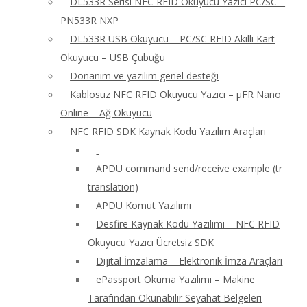
DL533R Serisi NFC RFID Okuyucu Yazıcı PC/SC –
PN533R NXP
DL533R USB Okuyucu – PC/SC RFID Akıllı Kart
Okuyucu – USB Çubuğu
Donanım ve yazılım genel desteği
Kablosuz NFC RFID Okuyucu Yazıcı – μFR Nano
Online – Ağ Okuyucu
NFC RFID SDK Kaynak Kodu Yazılım Araçları
APDU command send/receive example (tr
translation)
APDU Komut Yazılımı
Desfire Kaynak Kodu Yazılımı – NFC RFID
Okuyucu Yazıcı Ücretsiz SDK
Dijital İmzalama – Elektronik İmza Araçları
ePassport Okuma Yazılımı – Makine
Tarafından Okunabilir Seyahat Belgeleri