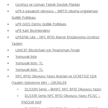
Ücretsiz ve Uzman Teknik Destek Planları
uFR e-pasaport okuyucu – MRTD okuma uygulaması
Gizlilik Politikası
uFR GIDS Demo Gizlilik Politikası
uFR Kart Biçimlendirici
uFR2File Lite – NFC RFID Klavye Emülasyonu Ücretsiz
Yazılım
UNICEF Blockchain için Finansman Fırsatı
Yumuşak liste
Yumuşak liste- TL
Yumuşak liste- TL
NFC RFID Okuyucu Yazıcı Araçları ve ÜCRETSİZ SDK
(Yazılım Geliştirme Kiti) – ÜRÜNLER
DL533N Serisi – libNFC NFC RFID Okuyucu Yazıcı
DL533R Serisi NFC RFID Okuyucu Yazıcı PC/SC –
PN533R NXP