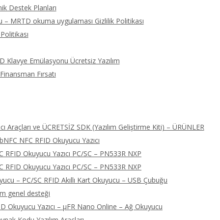
ik Destek Planları
 – MRTD okuma uygulaması Gizlilik Politikası
Politikası
ID Klavye Emülasyonu Ücretsiz Yazılım
 Finansman Fırsatı
ı Araçları ve ÜCRETSİZ SDK (Yazılım Geliştirme Kiti) – ÜRÜNLER
libNFC NFC RFID Okuyucu Yazıcı
FC RFID Okuyucu Yazıcı PC/SC – PN533R NXP
FC RFID Okuyucu Yazıcı PC/SC – PN533R NXP
cu – PC/SC RFID Akıllı Kart Okuyucu – USB Çubuğu
ım genel desteği
D Okuyucu Yazıcı – μFR Nano Online – Ağ Okuyucu
nak Kodu Yazılım Araçları