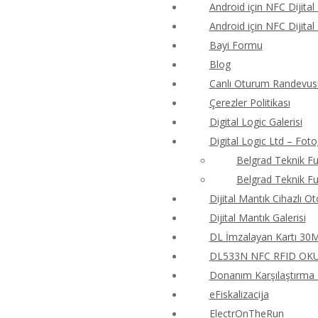
Android için NFC Dijital
Android için NFC Dijital
Bayi Formu
Blog
Canlı Oturum Randevus
Çerezler Politikası
Digital Logic Galerisi
Digital Logic Ltd – Foto
Belgrad Teknik Fu
Belgrad Teknik Fu
Dijital Mantık Cihazlı O
Dijital Mantık Galerisi
DL İmzalayan Kartı 30M4
DL533N NFC RFID OKUY
Donanım Karşılaştırma T
eFiskalizacija
ElectrOnTheRun