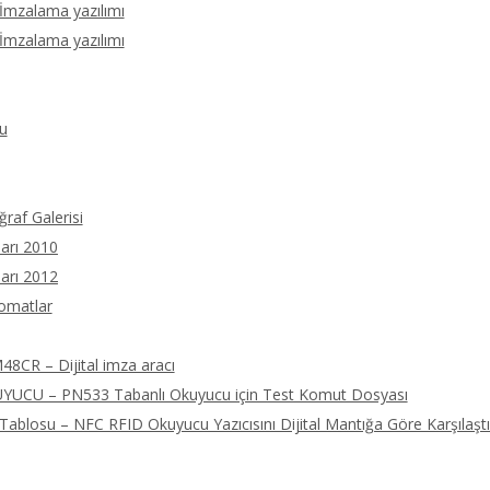
 İmzalama yazılımı
 İmzalama yazılımı
u
ğraf Galerisi
arı 2010
arı 2012
tomatlar
8CR – Dijital imza aracı
UCU – PN533 Tabanlı Okuyucu için Test Komut Dosyası
ablosu – NFC RFID Okuyucu Yazıcısını Dijital Mantığa Göre Karşılaştı