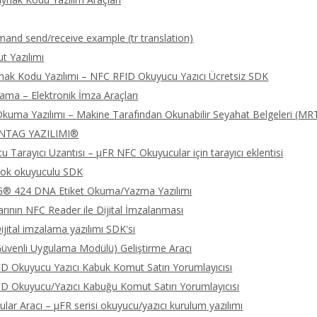
nd send/receive example (tr translation)
 Yazılımı
nak Kodu Yazılımı – NFC RFID Okuyucu Yazıcı Ücretsiz SDK
lama – Elektronik İmza Araçları
kuma Yazılımı – Makine Tarafından Okunabilir Seyahat Belgeleri (MR
NTAG YAZILIMI®
 Tarayıcı Uzantısı – μFR NFC Okuyucular için tarayıcı eklentisi
ok okuyuculu SDK
 424 DNA Etiket Okuma/Yazma Yazılımı
rının NFC Reader ile Dijital İmzalanması
jital imzalama yazılımı SDK'sı
üvenli Uygulama Modülü) Geliştirme Aracı
 Okuyucu Yazıcı Kabuk Komut Satırı Yorumlayıcısı
 Okuyucu/Yazıcı Kabuğu Komut Satırı Yorumlayıcısı
lar Aracı – μFR serisi okuyucu/yazıcı kurulum yazılımı