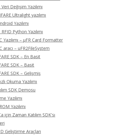
 Veri Değişim Yazılımı
ARE Ultralight yazılımı
droid Yazılımı
 RFID Python Yazılımı
C Yazılımı – μFR Card Formatter
C aracı – uFR2FileSystem
FARE SDK – En Basit
FARE SDK – Basit
FARE SDK – Gelişmiş
zlı Okuma Yazılımı
zılım SDK Demosu
eme Yazılımı
ROM Yazılımı
 için Zaman Katılım SDK'sı
eri
D Geliştirme Araçları