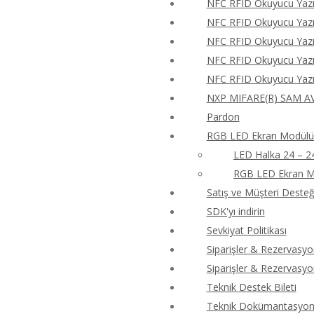
NFC RFID Okuyucu Yazıc
NFC RFID Okuyucu Yazıc
NFC RFID Okuyucu Yazıc
NFC RFID Okuyucu Yazıc
NFC RFID Okuyucu Yazıc
NXP MIFARE(R) SAM AV
Pardon
RGB LED Ekran Modülü 
LED Halka 24 – 2
RGB LED Ekran M
Satış ve Müşteri Desteği
SDK'yı indirin
Sevkiyat Politikası
Siparişler & Rezervasyo
Siparişler & Rezervasyo
Teknik Destek Bileti
Teknik Dokümantasyon 