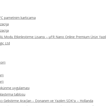
FC pametnim karticama
izacija
izacija
olü Modu Etkinleştirme Lisansı – μFR Nano Online Premium Ürün Yazıl
gic Ltd
ion)
rı)
rı)
öykünme uygulaması
ılaştırma tablosu
 Geliştirme Araçları – Donanım ve Yazılım SDK'sı – Hollanda