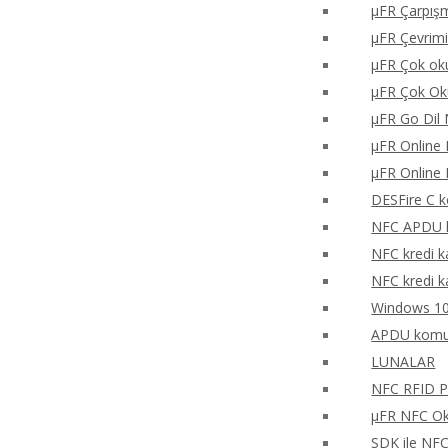
μFR Çarpışm
μFR Çevrimi
μFR Çok oku
μFR Çok Ok
μFR Go Dil 
μFR Online 
μFR Online 
DESFire C k
NFC APDU k
NFC kredi k
NFC kredi k
Windows 10
APDU komu
LUNALAR
NFC RFID PH
μFR NFC Oku
SDK ile NF