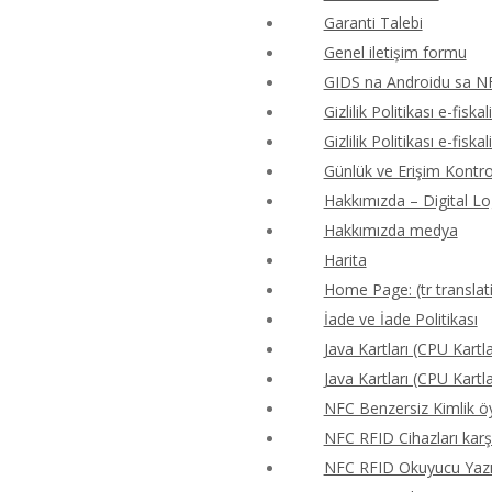
Garanti Talebi
Genel iletişim formu
GIDS na Androidu sa N
Gizlilik Politikası e-fiskal
Gizlilik Politikası e-fiskal
Günlük ve Erişim Kontr
Hakkımızda – Digital Lo
Hakkımızda medya
Harita
Home Page: (tr translat
İade ve İade Politikası
Java Kartları (CPU Kartla
Java Kartları (CPU Kartla
NFC Benzersiz Kimlik 
NFC RFID Cihazları karş
NFC RFID Okuyucu Yazıcı