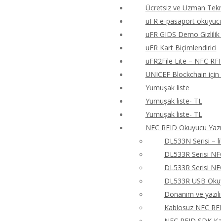
Ücretsiz ve Uzman Tekn
uFR e-pasaport okuyucu
uFR GIDS Demo Gizlilik 
uFR Kart Biçimlendirici
uFR2File Lite – NFC RF
UNICEF Blockchain için
Yumuşak liste
Yumuşak liste- TL
Yumuşak liste- TL
NFC RFID Okuyucu Yazıc
DL533N Serisi – 
DL533R Serisi N
DL533R Serisi N
DL533R USB Okuyu
Donanım ve yazıl
Kablosuz NFC RFI
NFC RFID SDK Kay