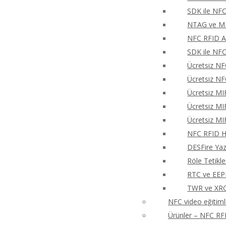
SDK ile NFC
NTAG ve MIF
NFC RFID An
SDK ile NFC
Ücretsiz NF
Ücretsiz NF
Ücretsiz MI
Ücretsiz MI
Ücretsiz MI
NFC RFID Hı
DESFire Ya
Röle Tetikl
RTC ve EEP
TWR ve XRCa
NFC video eğitiml
Ürünler – NFC RFI