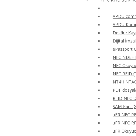
APDU comma
APDU Komut
Desfire Kay
Dijital İmza
ePassport O
NFC NDEF 
NFC Okuyucu
NFC RFID Ç
NT4H NTAG®
PDF dosyala
RFID NFC Di
SAM Kart (G
uFR NFC RFD
uFR NFC RFD
uFR Okuyucu