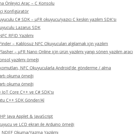
a Önleyici Araç – C Konsolu
çi Konfigüratör
yuculu C# SDK – μFR okuyucu/yazıcı C keskin yazılım SDK'sı
uyuculu Lazarus SDK
NFC RFID Yazılımı
Finder – Kablosuz NFC Okuyucuları algılamak için yazılım
Flasher – μFR Nano Online için ürün yazılımı yanıp sönen yazılım aracı
onsol yazılımı örneği
omutları, NFC Okuyucularla Android'de gönderme / alma
artı okuma örneği
artı okuma örneği
 IoT Core C++ ve C# SDK'sı
tu C++ SDK Gönder/Al
P Java Applet & JavaScript
yucu ve LCD ekran ile Arduino örneği
C NDEF Okuma/Yazma Yazılımı