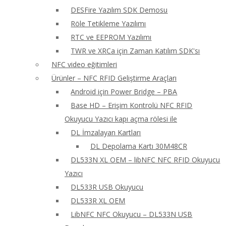
DESFire Yazılım SDK Demosu
Röle Tetikleme Yazılımı
RTC ve EEPROM Yazılımı
TWR ve XRCa için Zaman Katılım SDK'sı
NFC video eğitimleri
Ürünler – NFC RFID Geliştirme Araçları
Android için Power Bridge – PBA
Base HD – Erişim Kontrolü NFC RFID
Okuyucu Yazıcı kapı açma rölesi ile
DL İmzalayan Kartları
DL Depolama Kartı 30M48CR
DL533N XL OEM – libNFC NFC RFID Okuyucu
Yazıcı
DL533R USB Okuyucu
DL533R XL OEM
LibNFC NFC Okuyucu – DL533N USB