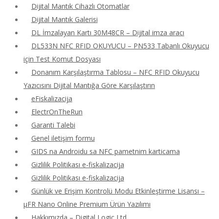
Dijital Mantık Cihazlı Otomatlar
Dijital Mantık Galerisi
DL İmzalayan Kartı 30M48CR – Dijital imza aracı
DL533N NFC RFID OKUYUCU – PN533 Tabanlı Okuyucu
için Test Komut Dosyası
Donanım Karşılaştırma Tablosu – NFC RFID Okuyucu
Yazıcısını Dijital Mantığa Göre Karşılaştırın
eFiskalizacija
ElectrOnTheRun
Garanti Talebi
Genel iletişim formu
GIDS na Androidu sa NFC pametnim karticama
Gizlilik Politikası e-fiskalizacija
Gizlilik Politikası e-fiskalizacija
Günlük ve Erişim Kontrolü Modu Etkinleştirme Lisansı –
μFR Nano Online Premium Ürün Yazılımı
Hakkımızda – Digital Logic Ltd