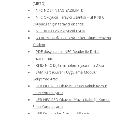
(MRTD)
NFC NDEF NTAG YAZILIMI®
NFC Okuyucu Tarayıcı Uzantısı – μFR NFC
Okuyucular için tarayıcı eklentisi
NFC RFID Çok okuyuculu SDK
NT4H NTAG® 424 DNA Etiket Okuma/Yazma
Yazılımı
PDF dosyalarının NFC Reader ile Dijital
İmzalanması
RFID NFC Dijital imzalama yazılımı SDK'sı
SAM Kart (Güvenli Uygulama Modülü)
Geliştirme Aracı
uFR NFC RFD Okuyucu Yazıcı Kabuk Komut
Satırı Yorumlayıcısı
uFR NFC RFD Okuyucu/Yazıcı Kabuğu Komut
Satırı Yorumlayıcısı
uFR Okuyucular Aracı – μFR serisi