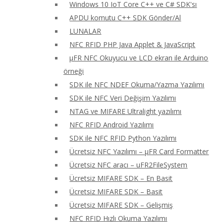
Windows 10 IoT Core C++ ve C# SDK'sı
APDU komutu C++ SDK Gönder/Al
LUNALAR
NFC RFID PHP Java Applet & JavaScript
μFR NFC Okuyucu ve LCD ekran ile Arduino
örneği
SDK ile NFC NDEF Okuma/Yazma Yazılımı
SDK ile NFC Veri Değişim Yazılımı
NTAG ve MIFARE Ultralight yazılımı
NFC RFID Android Yazılımı
SDK ile NFC RFID Python Yazılımı
Ücretsiz NFC Yazılımı – μFR Card Formatter
Ücretsiz NFC aracı – uFR2FileSystem
Ücretsiz MIFARE SDK – En Basit
Ücretsiz MIFARE SDK – Basit
Ücretsiz MIFARE SDK – Gelişmiş
NFC RFID Hızlı Okuma Yazılımı