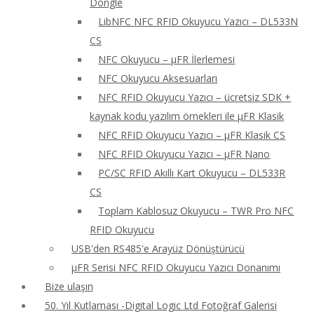
Dongle
LibNFC NFC RFID Okuyucu Yazıcı – DL533N
CS
NFC Okuyucu – μFR İlerlemesi
NFC Okuyucu Aksesuarları
NFC RFID Okuyucu Yazıcı – ücretsiz SDK +
kaynak kodu yazılım örnekleri ile μFR Klasik
NFC RFID Okuyucu Yazıcı – μFR Klasik CS
NFC RFID Okuyucu Yazıcı – μFR Nano
PC/SC RFID Akıllı Kart Okuyucu – DL533R
CS
Toplam Kablosuz Okuyucu – TWR Pro NFC
RFID Okuyucu
USB'den RS485'e Arayüz Dönüştürücü
μFR Serisi NFC RFID Okuyucu Yazıcı Donanımı
Bize ulaşın
50. Yıl Kutlaması -Digital Logic Ltd Fotoğraf Galerisi