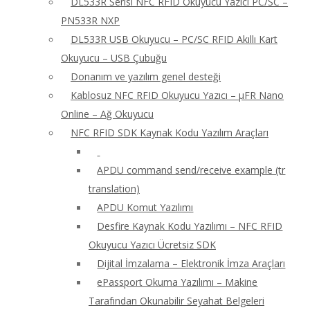
DL533R Serisi NFC RFID Okuyucu Yazıcı PC/SC –
PN533R NXP
DL533R USB Okuyucu – PC/SC RFID Akıllı Kart
Okuyucu – USB Çubuğu
Donanım ve yazılım genel desteği
Kablosuz NFC RFID Okuyucu Yazıcı – μFR Nano
Online – Ağ Okuyucu
NFC RFID SDK Kaynak Kodu Yazılım Araçları
APDU command send/receive example (tr
translation)
APDU Komut Yazılımı
Desfire Kaynak Kodu Yazılımı – NFC RFID
Okuyucu Yazıcı Ücretsiz SDK
Dijital İmzalama – Elektronik İmza Araçları
ePassport Okuma Yazılımı – Makine
Tarafından Okunabilir Seyahat Belgeleri