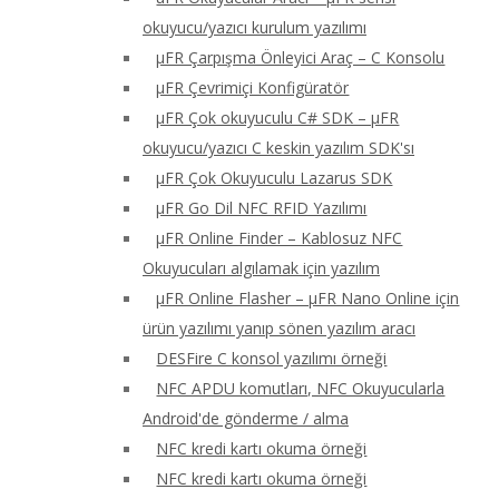
okuyucu/yazıcı kurulum yazılımı
μFR Çarpışma Önleyici Araç – C Konsolu
μFR Çevrimiçi Konfigüratör
μFR Çok okuyuculu C# SDK – μFR
okuyucu/yazıcı C keskin yazılım SDK'sı
μFR Çok Okuyuculu Lazarus SDK
μFR Go Dil NFC RFID Yazılımı
μFR Online Finder – Kablosuz NFC
Okuyucuları algılamak için yazılım
μFR Online Flasher – μFR Nano Online için
ürün yazılımı yanıp sönen yazılım aracı
DESFire C konsol yazılımı örneği
NFC APDU komutları, NFC Okuyucularla
Android'de gönderme / alma
NFC kredi kartı okuma örneği
NFC kredi kartı okuma örneği