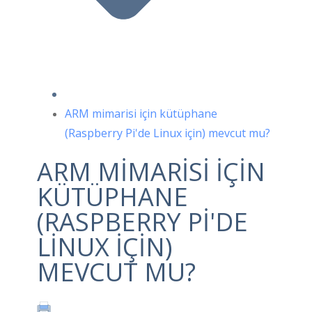
ARM mimarisi için kütüphane
(Raspberry Pi'de Linux için) mevcut mu?
ARM MIMARISI IÇIN
KÜTÜPHANE
(RASPBERRY PI'DE
LINUX IÇIN)
MEVCUT MU?