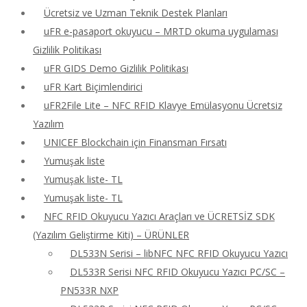
Ücretsiz ve Uzman Teknik Destek Planları
uFR e-pasaport okuyucu – MRTD okuma uygulaması
Gizlilik Politikası
uFR GIDS Demo Gizlilik Politikası
uFR Kart Biçimlendirici
uFR2File Lite – NFC RFID Klavye Emülasyonu Ücretsiz
Yazılım
UNICEF Blockchain için Finansman Fırsatı
Yumuşak liste
Yumuşak liste- TL
Yumuşak liste- TL
NFC RFID Okuyucu Yazıcı Araçları ve ÜCRETSİZ SDK
(Yazılım Geliştirme Kiti) – ÜRÜNLER
DL533N Serisi – libNFC NFC RFID Okuyucu Yazıcı
DL533R Serisi NFC RFID Okuyucu Yazıcı PC/SC –
PN533R NXP