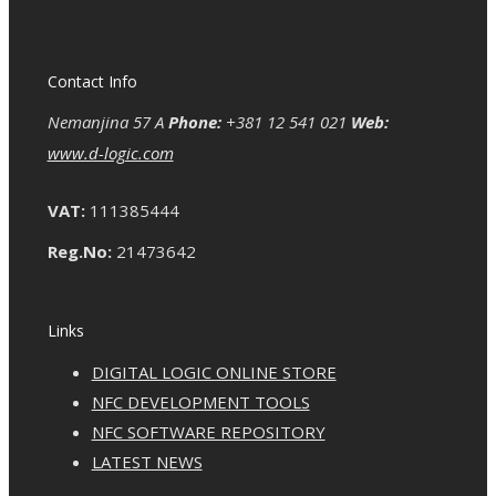
Contact Info
Nemanjina 57 A
Phone:
+381 12 541 021
Web:
www.d-logic.com
VAT:
111385444
Reg.No:
21473642
Links
DIGITAL LOGIC ONLINE STORE
NFC DEVELOPMENT TOOLS
NFC SOFTWARE REPOSITORY
LATEST NEWS