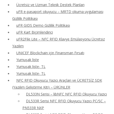
Ücretsiz ve Uzman Teknik Destek Planları
uFR e-pasaport okuyucu – MRTD okuma uygulaması
Gizlilik Politikası
uFR GIDS Demo Gizlilik Politikası
uFR Kart Biçimlendirici
uFR2File Lite – NFC RFID Klavye Emülasyonu Ücretsiz
Yazılım
UNICEF Blockchain için Finansman Fırsatı
Yumuşak liste
Yumuşak liste- TL
Yumuşak liste- TL
NFC RFID Okuyucu Yazıcı Araçları ve ÜCRETSİZ SDK
(Yazılım Geliştirme Kiti) – ÜRÜNLER
DL533N Serisi – libNFC NFC RFID Okuyucu Yazıcı
DL533R Serisi NFC RFID Okuyucu Yazıcı PC/SC –
PN533R NXP