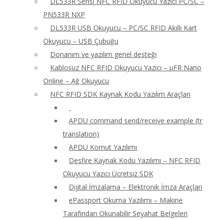
DL533R Serisi NFC RFID Okuyucu Yazıcı PC/SC –
PN533R NXP
DL533R USB Okuyucu – PC/SC RFID Akıllı Kart
Okuyucu – USB Çubuğu
Donanım ve yazılım genel desteği
Kablosuz NFC RFID Okuyucu Yazıcı – μFR Nano
Online – Ağ Okuyucu
NFC RFID SDK Kaynak Kodu Yazılım Araçları
APDU command send/receive example (tr
translation)
APDU Komut Yazılımı
Desfire Kaynak Kodu Yazılımı – NFC RFID
Okuyucu Yazıcı Ücretsiz SDK
Dijital İmzalama – Elektronik İmza Araçları
ePassport Okuma Yazılımı – Makine
Tarafından Okunabilir Seyahat Belgeleri