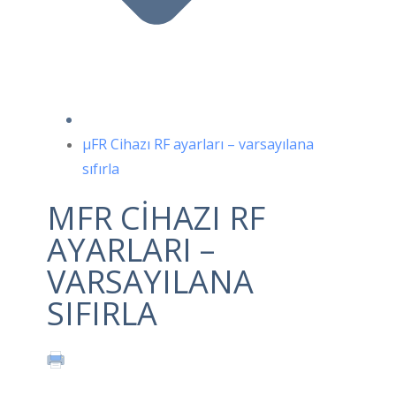
μFR Cihazı RF ayarları – varsayılana
sıfırla
ΜFR CIHAZI RF
AYARLARI –
VARSAYILANA
SIFIRLA