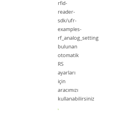
rfid-
reader-
sdk/ufr-
examples-
rf_analog_setting
bulunan
otomatik
RS
ayarları
için
aracımızı
kullanabilirsiniz
.