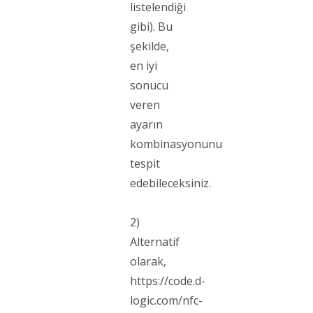
listelendiği
gibi). Bu
şekilde,
en iyi
sonucu
veren
ayarın
kombinasyonunu
tespit
edebileceksiniz.
2)
Alternatif
olarak,
https://code.d-
logic.com/nfc-