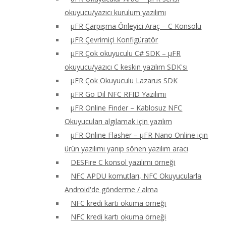
okuyucu/yazıcı kurulum yazılımı
μFR Çarpışma Önleyici Araç – C Konsolu
μFR Çevrimiçi Konfigüratör
μFR Çok okuyuculu C# SDK – μFR
okuyucu/yazıcı C keskin yazılım SDK'sı
μFR Çok Okuyuculu Lazarus SDK
μFR Go Dil NFC RFID Yazılımı
μFR Online Finder – Kablosuz NFC
Okuyucuları algılamak için yazılım
μFR Online Flasher – μFR Nano Online için
ürün yazılımı yanıp sönen yazılım aracı
DESFire C konsol yazılımı örneği
NFC APDU komutları, NFC Okuyucularla
Android'de gönderme / alma
NFC kredi kartı okuma örneği
NFC kredi kartı okuma örneği