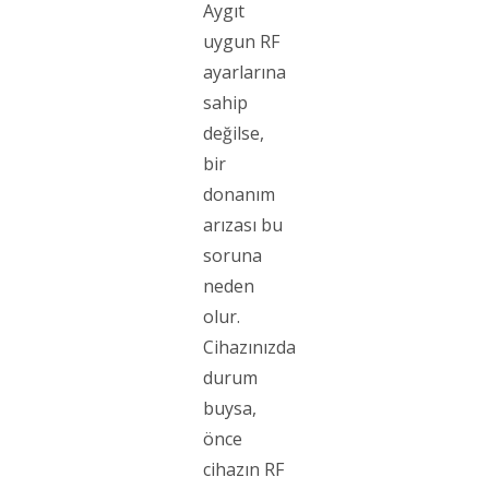
Aygıt
uygun RF
ayarlarına
sahip
değilse,
bir
donanım
arızası bu
soruna
neden
olur.
Cihazınızda
durum
buysa,
önce
cihazın RF