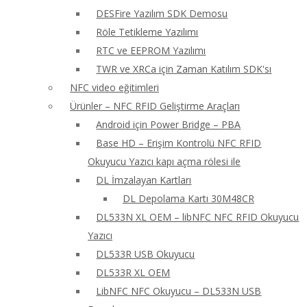
DESFire Yazılım SDK Demosu
Röle Tetikleme Yazılımı
RTC ve EEPROM Yazılımı
TWR ve XRCa için Zaman Katılım SDK'sı
NFC video eğitimleri
Ürünler – NFC RFID Geliştirme Araçları
Android için Power Bridge – PBA
Base HD – Erişim Kontrolü NFC RFID
Okuyucu Yazıcı kapı açma rölesi ile
DL İmzalayan Kartları
DL Depolama Kartı 30M48CR
DL533N XL OEM – libNFC NFC RFID Okuyucu
Yazıcı
DL533R USB Okuyucu
DL533R XL OEM
LibNFC NFC Okuyucu – DL533N USB