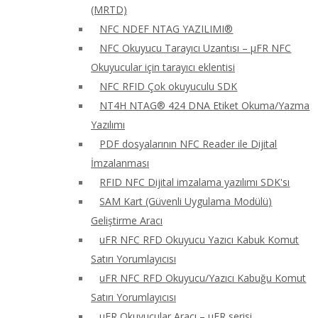
(MRTD)
NFC NDEF NTAG YAZILIMI®
NFC Okuyucu Tarayıcı Uzantısı – μFR NFC
Okuyucular için tarayıcı eklentisi
NFC RFID Çok okuyuculu SDK
NT4H NTAG® 424 DNA Etiket Okuma/Yazma
Yazılımı
PDF dosyalarının NFC Reader ile Dijital
İmzalanması
RFID NFC Dijital imzalama yazılımı SDK'sı
SAM Kart (Güvenli Uygulama Modülü)
Geliştirme Aracı
uFR NFC RFD Okuyucu Yazıcı Kabuk Komut
Satırı Yorumlayıcısı
uFR NFC RFD Okuyucu/Yazıcı Kabuğu Komut
Satırı Yorumlayıcısı
uFR Okuyucular Aracı – μFR serisi