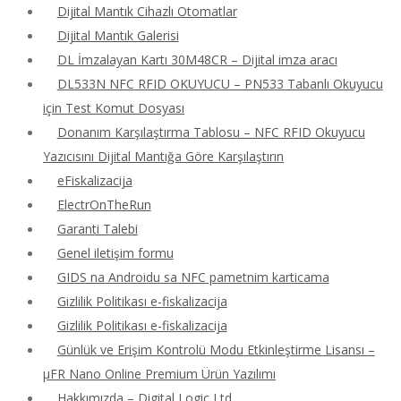
Dijital Mantık Cihazlı Otomatlar
Dijital Mantık Galerisi
DL İmzalayan Kartı 30M48CR – Dijital imza aracı
DL533N NFC RFID OKUYUCU – PN533 Tabanlı Okuyucu
için Test Komut Dosyası
Donanım Karşılaştırma Tablosu – NFC RFID Okuyucu
Yazıcısını Dijital Mantığa Göre Karşılaştırın
eFiskalizacija
ElectrOnTheRun
Garanti Talebi
Genel iletişim formu
GIDS na Androidu sa NFC pametnim karticama
Gizlilik Politikası e-fiskalizacija
Gizlilik Politikası e-fiskalizacija
Günlük ve Erişim Kontrolü Modu Etkinleştirme Lisansı –
μFR Nano Online Premium Ürün Yazılımı
Hakkımızda – Digital Logic Ltd