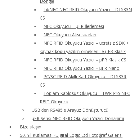
Dongle
LibNFC NFC RFID Okuyucu Yazıcı – DL533N
CS
NFC Okuyucu – μFR İlerlemesi
NFC Okuyucu Aksesuarları
NFC RFID Okuyucu Yazıcı – ücretsiz SDK +
kaynak kodu yazılım örnekleri ile μFR Klasik
NFC RFID Okuyucu Yazıcı – μFR Klasik CS
NFC RFID Okuyucu Yazıcı – μFR Nano
PC/SC RFID Akıllı Kart Okuyucu – DL533R
CS
Toplam Kablosuz Okuyucu – TWR Pro NFC
RFID Okuyucu
USB'den RS485'e Arayüz Dönüştürücü
μFR Serisi NFC RFID Okuyucu Yazıcı Donanımı
Bize ulaşın
50. Yıl Kutlaması -Digital Logic Ltd Fotoğraf Galerisi