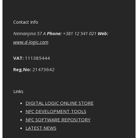
Contact Info
Nemanjina 57 A
Phone:
+381 12 541 021
Web:
www.d-logic.com
VAT:
111385444
Reg.No:
21473642
Links
DIGITAL LOGIC ONLINE STORE
NFC DEVELOPMENT TOOLS
NFC SOFTWARE REPOSITORY
LATEST NEWS