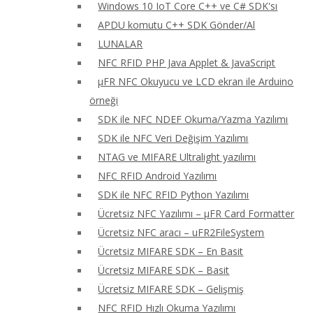
Windows 10 IoT Core C++ ve C# SDK'sı
APDU komutu C++ SDK Gönder/Al
LUNALAR
NFC RFID PHP Java Applet & JavaScript
μFR NFC Okuyucu ve LCD ekran ile Arduino
örneği
SDK ile NFC NDEF Okuma/Yazma Yazılımı
SDK ile NFC Veri Değişim Yazılımı
NTAG ve MIFARE Ultralight yazılımı
NFC RFID Android Yazılımı
SDK ile NFC RFID Python Yazılımı
Ücretsiz NFC Yazılımı – μFR Card Formatter
Ücretsiz NFC aracı – uFR2FileSystem
Ücretsiz MIFARE SDK – En Basit
Ücretsiz MIFARE SDK – Basit
Ücretsiz MIFARE SDK – Gelişmiş
NFC RFID Hızlı Okuma Yazılımı