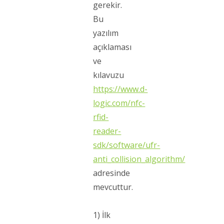
gerekir.
Bu
yazılım
açıklaması
ve
kılavuzu
https://www.d-
logic.com/nfc-
rfid-
reader-
sdk/software/ufr-
anti_collision_algorithm/
adresinde
mevcuttur.
1) İlk