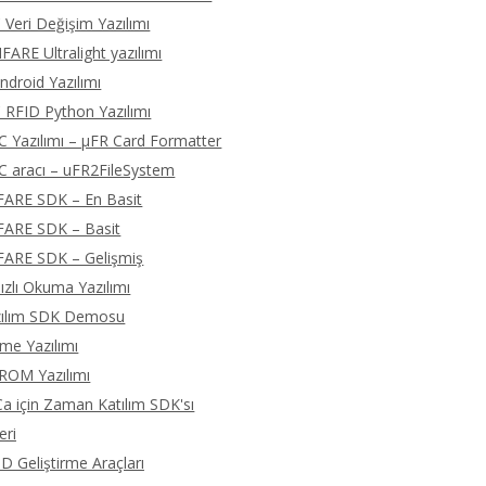
 Veri Değişim Yazılımı
ARE Ultralight yazılımı
droid Yazılımı
 RFID Python Yazılımı
C Yazılımı – μFR Card Formatter
C aracı – uFR2FileSystem
FARE SDK – En Basit
FARE SDK – Basit
FARE SDK – Gelişmiş
zlı Okuma Yazılımı
zılım SDK Demosu
eme Yazılımı
ROM Yazılımı
 için Zaman Katılım SDK'sı
eri
D Geliştirme Araçları