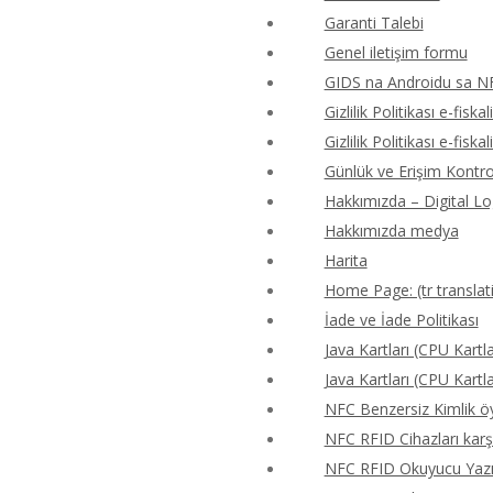
Garanti Talebi
Genel iletişim formu
GIDS na Androidu sa N
Gizlilik Politikası e-fiskal
Gizlilik Politikası e-fiskal
Günlük ve Erişim Kontr
Hakkımızda – Digital Lo
Hakkımızda medya
Harita
Home Page: (tr translat
İade ve İade Politikası
Java Kartları (CPU Kartla
Java Kartları (CPU Kartla
NFC Benzersiz Kimlik 
NFC RFID Cihazları karş
NFC RFID Okuyucu Yazıcı