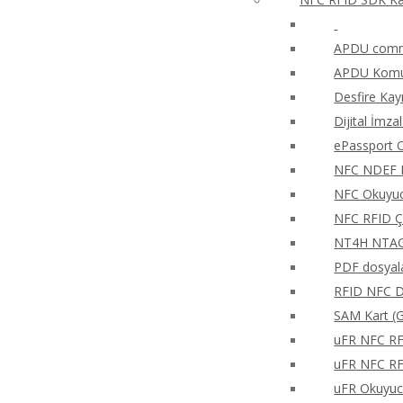
APDU comma
APDU Komut
Desfire Kay
Dijital İmza
ePassport O
NFC NDEF 
NFC Okuyucu
NFC RFID Ç
NT4H NTAG®
PDF dosyala
RFID NFC Di
SAM Kart (G
uFR NFC RFD
uFR NFC RFD
uFR Okuyucu