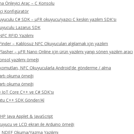
a Önleyici Araç – C Konsolu
çi Konfigüratör
yuculu C# SDK – μFR okuyucu/yazıcı C keskin yazılım SDK'sı
uyuculu Lazarus SDK
NFC RFID Yazılımı
Finder – Kablosuz NFC Okuyucuları algılamak için yazılım
Flasher – μFR Nano Online için ürün yazılımı yanıp sönen yazılım aracı
onsol yazılımı örneği
omutları, NFC Okuyucularla Android'de gönderme / alma
artı okuma örneği
artı okuma örneği
 IoT Core C++ ve C# SDK'sı
tu C++ SDK Gönder/Al
P Java Applet & JavaScript
yucu ve LCD ekran ile Arduino örneği
C NDEF Okuma/Yazma Yazılımı