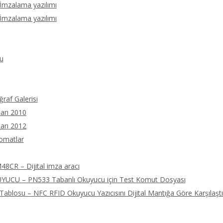
 İmzalama yazılımı
 İmzalama yazılımı
u
ğraf Galerisi
arı 2010
arı 2012
tomatlar
8CR – Dijital imza aracı
UCU – PN533 Tabanlı Okuyucu için Test Komut Dosyası
ablosu – NFC RFID Okuyucu Yazıcısını Dijital Mantığa Göre Karşılaştı