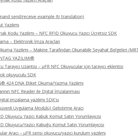
nd send/receive example (tr translation)
 Yazılımı
nak Kodu Yazılımı – NFC RFID Okuyucu Yazıcı Ücretsiz SDK
lama – Elektronik İmza Araçları
kuma Yazılımı – Makine Tarafından Okunabilir Seyahat Belgeleri (MR
NTAG YAZILIMI®
 Tarayıcı Uzantısı – μFR NFC Okuyucular için tarayıcı eklentisi
ok okuyuculu SDK
 424 DNA Etiket Okuma/Yazma Yazılımı
rının NFC Reader ile Dijital İmzalanması
jital imzalama yazılımı SDK'sı
üvenli Uygulama Modülü) Geliştirme Aracı
 Okuyucu Yazıcı Kabuk Komut Satırı Yorumlayıcısı
 Okuyucu/Yazıcı Kabuğu Komut Satırı Yorumlayıcısı
lar Aracı – μFR serisi okuyucu/yazıcı kurulum yazılımı