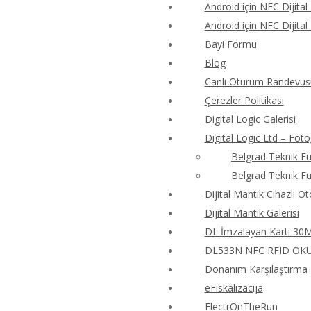
Android için NFC Dijital
Android için NFC Dijital
Bayi Formu
Blog
Canlı Oturum Randevus
Çerezler Politikası
Digital Logic Galerisi
Digital Logic Ltd – Foto
Belgrad Teknik Fu
Belgrad Teknik Fu
Dijital Mantık Cihazlı O
Dijital Mantık Galerisi
DL İmzalayan Kartı 30M4
DL533N NFC RFID OKUY
Donanım Karşılaştırma T
eFiskalizacija
ElectrOnTheRun