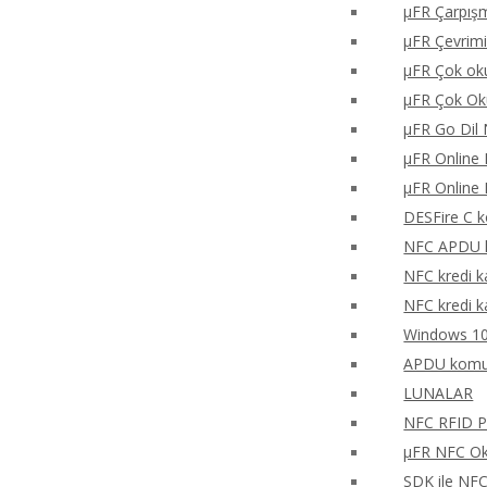
μFR Çarpışm
μFR Çevrimi
μFR Çok oku
μFR Çok Ok
μFR Go Dil 
μFR Online 
μFR Online 
DESFire C k
NFC APDU k
NFC kredi k
NFC kredi k
Windows 10
APDU komu
LUNALAR
NFC RFID PH
μFR NFC Oku
SDK ile NF