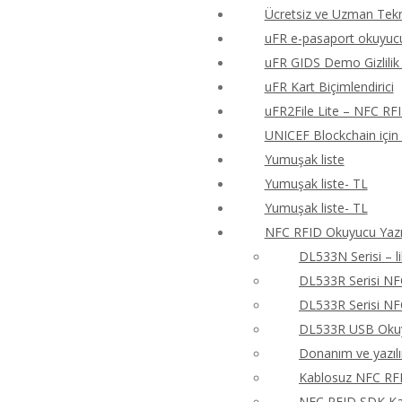
Ücretsiz ve Uzman Tekn
uFR e-pasaport okuyucu
uFR GIDS Demo Gizlilik 
uFR Kart Biçimlendirici
uFR2File Lite – NFC RF
UNICEF Blockchain için
Yumuşak liste
Yumuşak liste- TL
Yumuşak liste- TL
NFC RFID Okuyucu Yazıc
DL533N Serisi – 
DL533R Serisi N
DL533R Serisi N
DL533R USB Okuyu
Donanım ve yazıl
Kablosuz NFC RFI
NFC RFID SDK Kay