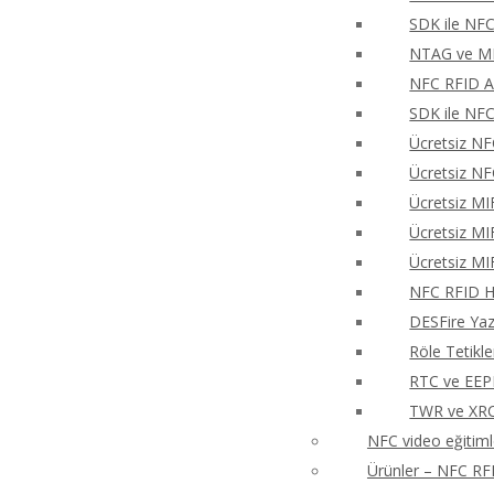
SDK ile NFC
NTAG ve MIF
NFC RFID An
SDK ile NFC
Ücretsiz NF
Ücretsiz NF
Ücretsiz MI
Ücretsiz MI
Ücretsiz MI
NFC RFID Hı
DESFire Ya
Röle Tetikl
RTC ve EEP
TWR ve XRCa
NFC video eğitiml
Ürünler – NFC RFI