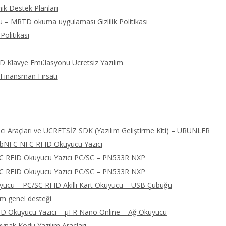
ik Destek Planları
 – MRTD okuma uygulaması Gizlilik Politikası
Politikası
ID Klavye Emülasyonu Ücretsiz Yazılım
 Finansman Fırsatı
ı Araçları ve ÜCRETSİZ SDK (Yazılım Geliştirme Kiti) – ÜRÜNLER
libNFC NFC RFID Okuyucu Yazıcı
FC RFID Okuyucu Yazıcı PC/SC – PN533R NXP
FC RFID Okuyucu Yazıcı PC/SC – PN533R NXP
cu – PC/SC RFID Akıllı Kart Okuyucu – USB Çubuğu
ım genel desteği
D Okuyucu Yazıcı – μFR Nano Online – Ağ Okuyucu
nak Kodu Yazılım Araçları