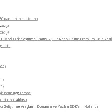
FC pametnim karticama
izacija
izacija
olü Modu Etkinleştirme Lisansı – μFR Nano Online Premium Ürün Yazıl
gic Ltd
ion)
rı)
rı)
öykünme uygulaması
ılaştırma tablosu
 Geliştirme Araçları – Donanım ve Yazılım SDK'sı – Hollanda