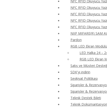
NFC RFID Okuyucu Yazıc
NFC RFID Okuyucu Yazıc
NFC RFID Okuyucu Yazıc
NFC RFID Okuyucu Yazıc
NFC RFID Okuyucu Yazıc
NXP MIFARE(R) SAM AV
Pardon
RGB LED Ekran Modülü 
LED Halka 24 – 2
RGB LED Ekran M
Satış ve Müşteri Desteği
SDK'yı indirin
Sevkiyat Politikası
Siparişler & Rezervasyo
Siparişler & Rezervasyo
Teknik Destek Bileti
Teknik Dokümantasyon 