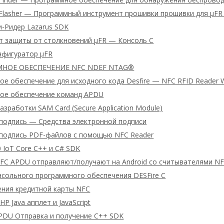
 Flasher — Программный инструмент прошивки прошивки для μFR 
-Ридер Lazarus SDK
т защиты от столкновений μFR — Консоль C
нфигуратор μFR
НОЕ ОБЕСПЕЧЕНИЕ NFC NDEF NTAG®
е обеспечение для исходного кода Desfire — NFC RFID Reader 
ое обеспечение команд APDU
азработки SAM Card (Secure Application Module)
подпись — Средства электронной подписи
подпись PDF-файлов с помощью NFC Reader
 IoT Core C++ и C# SDK
FC APDU отправляют/получают на Android со считывателями N
нсольного программного обеспечения DESFire C
ения кредитной карты NFC
HP Java апплет и JavaScript
PDU Отправка и получение C++ SDK