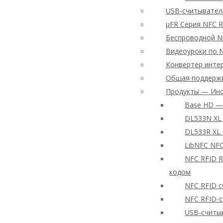
USB-считывател
μFR Серия NFC 
Беспроводной NF
Видеоуроки по 
Конвертер инте
Общая поддержк
Продукты — Инс
Base HD — 
DL533N XL 
DL533R XL
LibNFC NF
NFC RFID R
кодом
NFC RFID с
NFC RFID-с
USB-считы