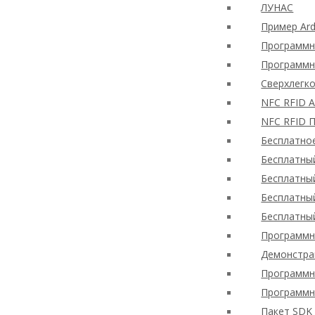
ЛУНАС
Пример Ard
Программн
Программн
Сверхлегк
NFC RFID 
NFC RFID 
Бесплатно
Бесплатны
Бесплатны
Бесплатны
Бесплатны
Программн
Демонстра
Программн
Программн
Пакет SDK