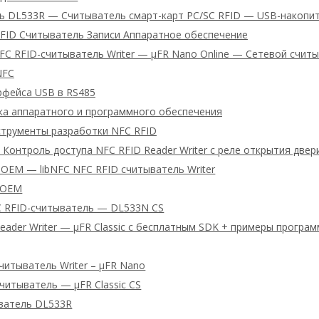
ь DL533R — Считыватель смарт-карт PC/SC RFID — USB-накопи
RFID Считыватель Записи Аппаратное обеспечение
C RFID-считыватель Writer — μFR Nano Online — Сетевой счит
NFC
рфейса USB в RS485
а аппаратного и программного обеспечения
трументы разработки NFC RFID
Контроль доступа NFC RFID Reader Writer с реле открытия двер
OEM — libNFC NFC RFID считыватель Writer
 OEM
C RFID-считыватель — DL533N CS
eader Writer — μFR Classic с бесплатным SDK + примеры програ
читыватель Writer – μFR Nano
читыватель — μFR Classic CS
ватель DL533R