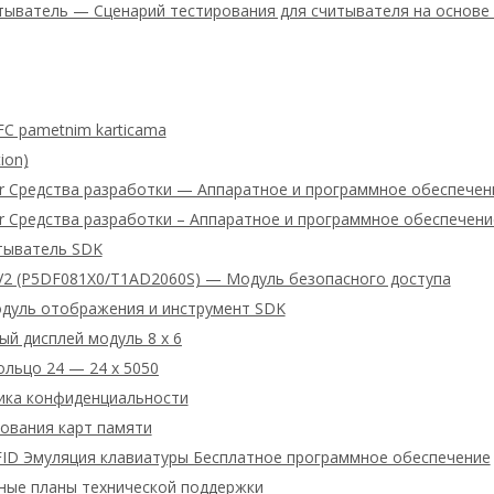
тыватель — Сценарий тестирования для считывателя на основе
FC pametnim karticama
ion)
ter Средства разработки — Аппаратное и программное обеспече
er Средства разработки – Аппаратное и программное обеспечен
тыватель SDK
V2 (P5DF081X0/T1AD2060S) — Модуль безопасного доступа
дуль отображения и инструмент SDK
й дисплей модуль 8 x 6
льцо 24 — 24 x 5050
ика конфиденциальности
ования карт памяти
RFID Эмуляция клавиатуры Бесплатное программное обеспечение
тные планы технической поддержки