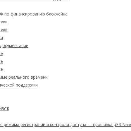
 по финансированию блокчейна
гики
гики
ия
 документации
ие
ие
ие
жиме реального времени
ической поддержки
48CR
ю режима регистрации и контроля доступа — прошивка μFR Nano