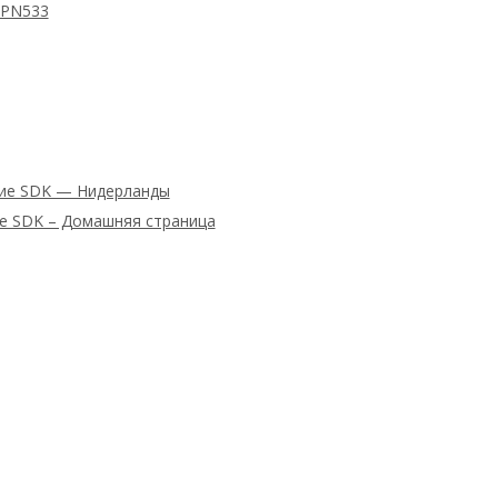
 PN533
ние SDK — Нидерланды
ие SDK – Домашняя страница