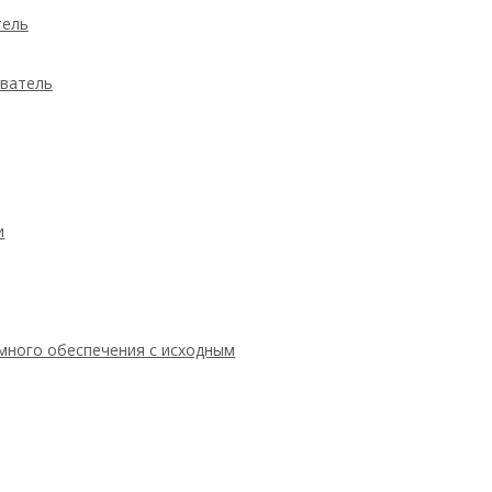
тель
ыватель
и
ммного обеспечения с исходным