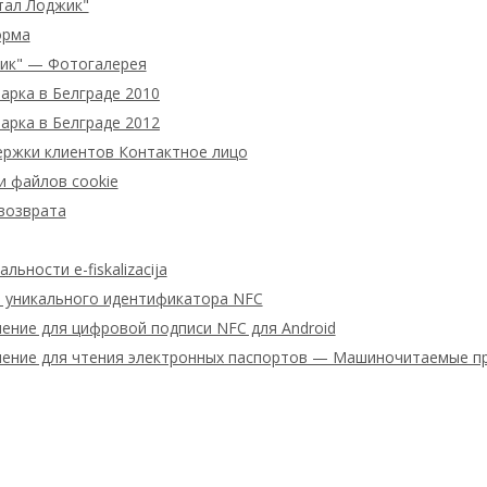
тал Лоджик"
орма
ик" — Фотогалерея
арка в Белграде 2010
арка в Белграде 2012
ержки клиентов Контактное лицо
и файлов cookie
возврата
ьности e-fiskalizacija
 уникального идентификатора NFC
ение для цифровой подписи NFC для Android
ение для чтения электронных паспортов — Машиночитаемые п