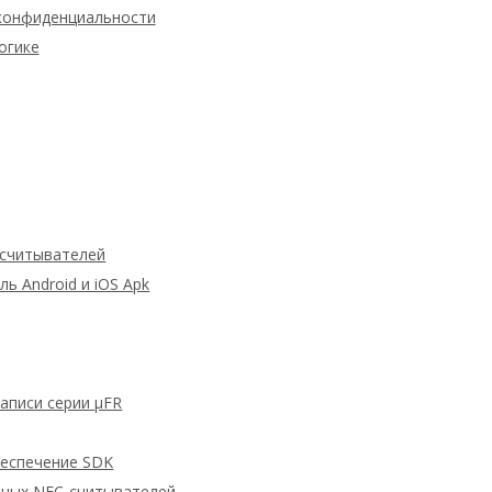
конфиденциальности
огике
 считывателей
 Android и iOS Apk
аписи серии μFR
беспечение SDK
дных NFC-считывателей