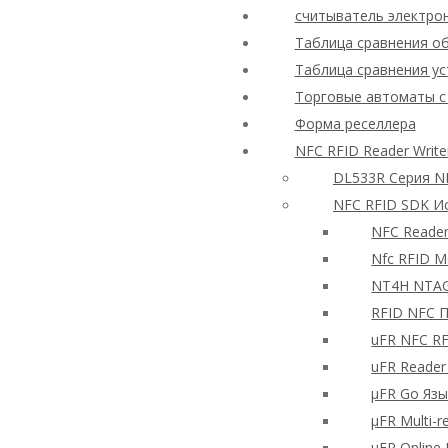
считыватель электро
Таблица сравнения об
Таблица сравнения ус
Торговые автоматы с
Форма реселлера
NFC RFID Reader Writ
DL533R Серия N
NFC RFID SDK И
NFC Reade
Nfc RFID М
NT4H NTAG
RFID NFC 
uFR NFC RF
uFR Reader
μFR Go Яз
μFR Multi-
μFR Onlin