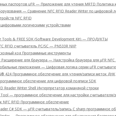
нных паспортов uFR — Приложение для чтения MRTD Политика 
орудования — Сравнение NFC RFID Reader Writer по цифровой л
тройств NFC RFID
 цифровыми логическими устройствами
er Tools & FREE SDK (Software Development Kit) — ПРОДУКТЫ
FC RFID считыватель PC/SC — PN533R NXP
сходный код Программные инструменты
r Расширение для браузера — Надстройка браузера для μFR NFC
обильные приложения — Цифровая логика серии uFR считыватель
® 424 Программное обеспечение для чтения/записи меток ДНК
Программное обеспечение для цифровой подписи SDK
D Reader Writer Shell Интерпретатор командной строки
 Tool — программное обеспечение для настройки считывателя/з
ык NFC RFID Программное обеспечение
reader C# SDK — μFR считыватель/запись C sharp программное о
e Finder — Программное обеспечение для обнаружения беспрово