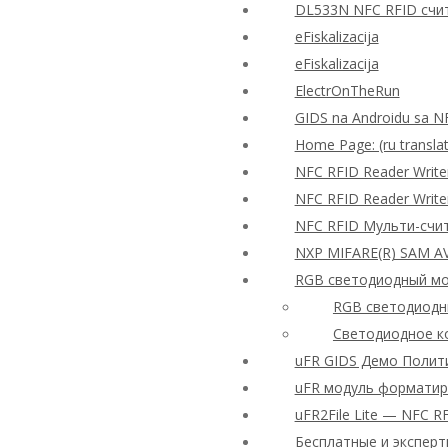
DL533N NFC RFID счи
eFiskalizacija
eFiskalizacija
ElectrOnTheRun
GIDS na Androidu sa N
Home Page: (ru translat
NFC RFID Reader Wri
NFC RFID Reader Writ
NFC RFID Мульти-счи
NXP MIFARE(R) SAM A
RGB светодиодный мо
RGB светодиодны
Светодиодное ко
uFR GIDS Демо Полит
uFR модуль форматир
uFR2File Lite — NFC 
Бесплатные и экспер