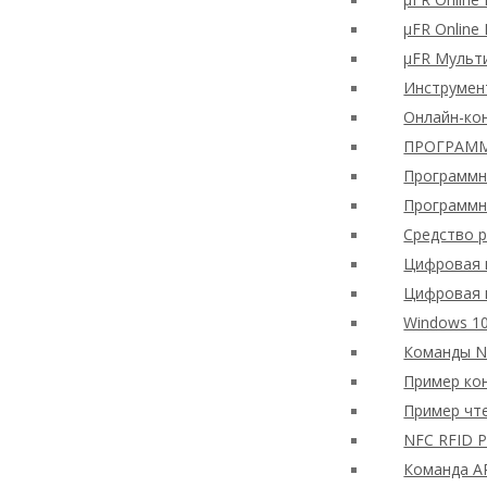
μFR Online
μFR Мульти
Инструмен
Онлайн-ко
ПРОГРАММ
Программно
Программн
Средство р
Цифровая 
Цифровая 
Windows 10
Команды N
Пример ко
Пример чт
NFC RFID P
Команда A