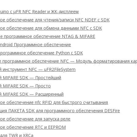
uino с μFR NFC Reader и ЖК-дисплеем
ое обеспечение для чтения/записи NFC NDEF с SDK
ое обеспечение для обмена данными NFC с SDK
ое программное обеспечение NTAG & MIFARE
Android Программное обеспечение
Программное обеспечение Python с SDK
е программное обеспечение NFC — Модуль форматирования ка
й инструмент NFC — uFR2FileSystem
й MIFARE SDK — Простейший
й MIFARE SDK — Просто
й MIFARE SDK — Расширенный
ое обеспечение nfc RFID для быстрого считывания
ция ПАКЕТА SDK для программного обеспечения DESFire
ое обеспечение для запуска реле
ое обеспечение RTC и EEPROM
 для TWR и XRCa