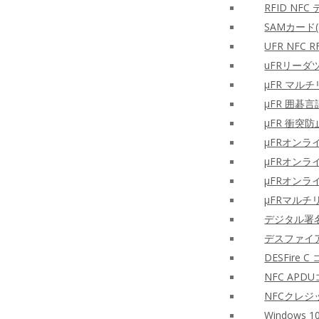
RFID NF
SAMカー
UFR NF
uFRリーダ
μFR マルチ
μFR 囲碁言
μFR 衝突防
μFRオン
μFRオンラ
μFRオン
μFRマルチ
デジタル署名
デスファイア
DESFire
NFC AP
NFCクレ
Windows 1