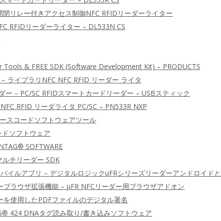
ア開閉リレー付きアクセス制御NFC RFIDリーダーライター
C RFIDリーダーライター – DL533N CS
ー
r Tools & FREE SDK (Software Development Kit) – PRODUCTS
 – ライブラリNFC NFC RFID リーダー ライタ
ーダー – PC/SC RFIDスマートカードリーダー – USBスティック
NFC RFID リーダライタ PC/SC – PN533R NXP
DK ソースコードソフトウェアツール
マンドソフトウェア
 NTAG® SOFTWARE
D マルチリーダー SDK
IDモバイルアプリ – デジタルロジックuFRシリーズリーダーアンドロイドとiO
ーブラウザ拡張機能 – μFR NFCリーダー用ブラウザアドオン
ダーを使用したPDFファイルのデジタル署名
TAG® 424 DNAタグ読み取り/書き込みソフトウェア