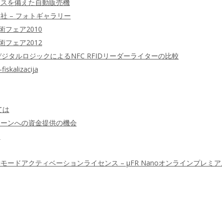
イスを備えた自動販売機
社 – フォトギャラリー
フェア2010
フェア2012
デジタルロジックによるNFC RFIDリーダーライターの比較
alizacija
ては
ェーンへの資金提供の機会
定
ードアクティベーションライセンス – μFR Nanoオンラインプレミ