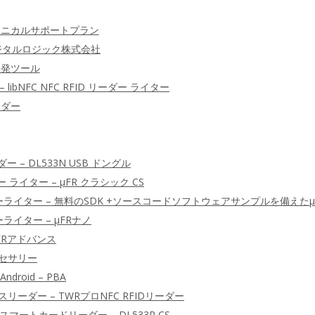
クニカルサポートプラン
デジタルロジック株式会社
 開発ツール
 – libNFC NFC RFID リーダー ライター
リーダー
ーダー – DL533N USB ドングル
ダー ライター – μFR クラシック CS
ーダーライター – 無料のSDK +ソースコードソフトウェアサンプルを備えた
ーライター – μFRナノ
μFRアドバンス
クセサリー
 Android – PBA
ーダー – TWRプロNFC RFIDリーダー
Dスマートカードリーダー – DL533R CS