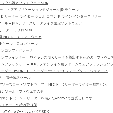
C デジタル署名ソフトウェア SDK
ド(セキュアアプリケーションモジュール)開発ツール
C RFD リーダー ライター シェル コマンド ライン インタープリター
ツール – μFRシリーズリーダライタ設定ソフトウェア
リーダー ラザロ SDK
語 NFC RFID ソフトウェア
止ツール – C コンソール
ラインコンフィグレータ
インファインダー – ワイヤレスNFCリーダを検出するためのソフトウェ
ラインフラッシャー – μFRナノオンライン用ファームウェアフラッシュソ
リーダーC#SDK – μFRリーダー/ライターCシャープソフトウェアSDK
 – 電子署名ツール
ソースコードソフトウェア – NFC RFIDリーダーライター無料SDK
 C コンソールソフトウェアの例
DUコマンドは、NFCリーダーを備えたAndroidで送受信します
ジットカードの読み取り例
0 IoT Core C++ および C# SDK