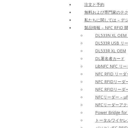
注文と予約
無料および専門家のテ
私たちに関しては – 
製品情報 – NFC RFID
DL533N XL OEM
DL533R USB 
DL533R XL OEM
DL署名者カード
LibNFC NFC リ
NFC RFID リー
NFC RFIDリ
NFC RFIDリーダ
NFCリーダー – 
NFCリーダーア
Power Bridge for
トータルワイヤレスリ
パソコン/SC RFI