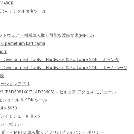
M48CR
CR – デジタル署名ツール
トウェア – 機械読み取り可能な渡航文書(MRTD)
FC pametnim karticama
ion)
er Development Tools – Hardware & Software SDK – オランダ
ter Development Tools – Hardware & Software SDK – ホームページ
較表
レーションアプリ
 AV2 (P5DF081X0/T1AD2060S) – セキュア アクセス モジュール
モジュール & SDK ツール
4 x 5050
レイモジュール 8 x 6
イバシーポリシー
ーダー – MRTD 読み取りアプリのプライバシー ポリシー