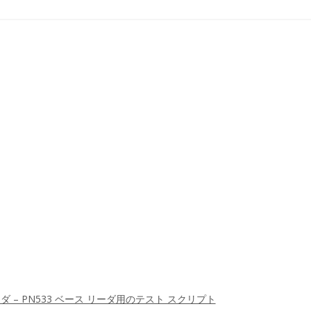
 リーダ – PN533 ベース リーダ用のテスト スクリプト