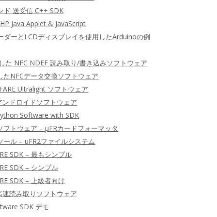
ンド 送受信 C++ SDK
P Java Applet & JavaScript
CリーダーとLCDディスプレイを使用したArduinoの例
用した NFC NDEF 読み取り/書き込みソフトウェア
したNFCデータ交換ソフトウェア
FARE Ultralight ソフトウェア
ID アンドロイドソフトウェア
ython Software with SDK
ソフトウェア – μFRカードフォーマッタ
ツール – uFR2ファイルシステム
RE SDK – 最もシンプル
RE SDK – シンプル
RE SDK – 上級者向け
ID 高速読み取りソフトウェア
oftware SDK デモ