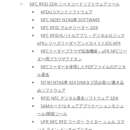
NFC RFID SDK ソースコードソフトウェアツール
APDUコマンドソフトウェア
NFC NDEF NTAG® SOFTWARE
NFC RFID マルチリーダー SDK
NFC RFIDモバイルアプリ – デジタルロジック
uFRシリーズリーダーアンドロイドとiOS APK
NFCリーダーブラウザ拡張機能 – μFR NFCリー
ダー用ブラウザアドオン
NFCリーダーを使用したPDFファイルのデジタ
ル署名
NT4H NTAG® 424 DNAタグ読み取り/書き込
みソフトウェア
RFID NFC デジタル署名ソフトウェア SDK
SAMカード(セキュアアプリケーションモジュ
ール)開発ツール
UFR NFC RFD リーダー ライター シェル コマ
ンド ライン インタープリター