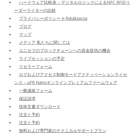
ハードウェア比較表 – デジタルロジックによるNFC RFIDリ
ーダーライターの比較
プライバシーポリシー e-fiskalizacija
ブログ
マップ
メディア 私たちに関しては
ユニセフのブロックチェーンへの資金提供の機会
ライブセッションの予定
リセラーフォーム
ログおよびアクセス制御モードアクティベーションライセ
ンス – μFR Nanoオンラインプレミアムファームウェア
一般連絡フォーム
保証請求
技術文書ダウンロード
注文と予約
注文と予約
無料および専門家のテクニカルサポートプラン