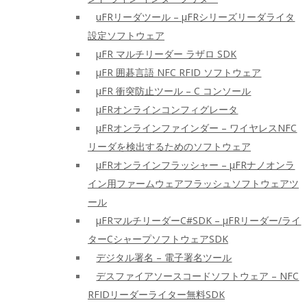
uFRリーダツール – μFRシリーズリーダライタ
設定ソフトウェア
μFR マルチリーダー ラザロ SDK
μFR 囲碁言語 NFC RFID ソフトウェア
μFR 衝突防止ツール – C コンソール
μFRオンラインコンフィグレータ
μFRオンラインファインダー – ワイヤレスNFC
リーダを検出するためのソフトウェア
μFRオンラインフラッシャー – μFRナノオンラ
イン用ファームウェアフラッシュソフトウェアツ
ール
μFRマルチリーダーC#SDK – μFRリーダー/ライ
ターCシャープソフトウェアSDK
デジタル署名 – 電子署名ツール
デスファイアソースコードソフトウェア – NFC
RFIDリーダーライター無料SDK