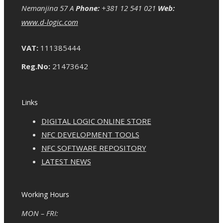
Nemanjina 57 A
Phone:
+381 12 541 021
Web:
www.d-logic.com
VAT:
111385444
Reg.No:
21473642
Links
DIGITAL LOGIC ONLINE STORE
NFC DEVELOPMENT TOOLS
NFC SOFTWARE REPOSITORY
LATEST NEWS
Working Hours
MON – FRI: