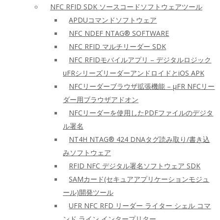
NFC RFID SDK ソースコードソフトウェアツール
APDUコマンドソフトウェア
NFC NDEF NTAG® SOFTWARE
NFC RFID マルチリーダー SDK
NFC RFIDモバイルアプリ – デジタルロジック
uFRシリーズリーダーアンドロイドとiOS APK
NFCリーダーブラウザ拡張機能 – μFR NFCリー
ダー用ブラウザアドオン
NFCリーダーを使用したPDFファイルのデジタ
ル署名
NT4H NTAG® 424 DNAタグ読み取り/書き込
みソフトウェア
RFID NFC デジタル署名ソフトウェア SDK
SAMカード(セキュアアプリケーションモジュ
ール)開発ツール
UFR NFC RFD リーダー ライター シェル コマ
ンド ライン インタープリター