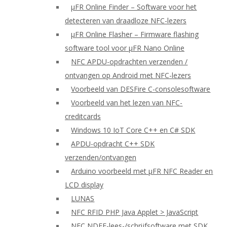
μFR Online Finder – Software voor het
detecteren van draadloze NFC-lezers
μFR Online Flasher – Firmware flashing
software tool voor μFR Nano Online
NFC APDU-opdrachten verzenden /
ontvangen op Android met NFC-lezers
Voorbeeld van DESFire C-consolesoftware
Voorbeeld van het lezen van NFC-
creditcards
Windows 10 IoT Core C++ en C# SDK
APDU-opdracht C++ SDK
verzenden/ontvangen
Arduino voorbeeld met μFR NFC Reader en
LCD display
LUNAS
NFC RFID PHP Java Applet > JavaScript
NFC NDEF-lees-/schrijfsoftware met SDK