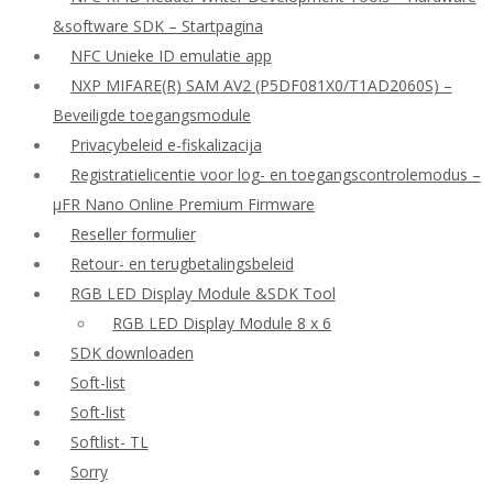
&software SDK – Startpagina
NFC Unieke ID emulatie app
NXP MIFARE(R) SAM AV2 (P5DF081X0/T1AD2060S) –
Beveiligde toegangsmodule
Privacybeleid e-fiskalizacija
Registratielicentie voor log- en toegangscontrolemodus –
μFR Nano Online Premium Firmware
Reseller formulier
Retour- en terugbetalingsbeleid
RGB LED Display Module &SDK Tool
RGB LED Display Module 8 x 6
SDK downloaden
Soft-list
Soft-list
Softlist- TL
Sorry