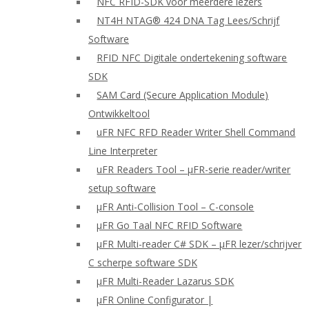
NFC RFID-SDK voor meerdere lezers
NT4H NTAG® 424 DNA Tag Lees/Schrijf
Software
RFID NFC Digitale ondertekening software
SDK
SAM Card (Secure Application Module)
Ontwikkeltool
uFR NFC RFD Reader Writer Shell Command
Line Interpreter
uFR Readers Tool – μFR-serie reader/writer
setup software
μFR Anti-Collision Tool – C-console
μFR Go Taal NFC RFID Software
μFR Multi-reader C# SDK – μFR lezer/schrijver
C scherpe software SDK
μFR Multi-Reader Lazarus SDK
μFR Online Configurator |