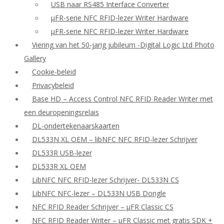
USB naar RS485 Interface Converter
μFR-serie NFC RFID-lezer Writer Hardware
μFR-serie NFC RFID-lezer Writer Hardware
Viering van het 50-jarig jubileum -Digital Logic Ltd Photo
Gallery
Cookie-beleid
Privacybeleid
Base HD – Access Control NFC RFID Reader Writer met
een deuropeningsrelais
DL-ondertekenaarskaarten
DL533N XL OEM – libNFC NFC RFID-lezer Schrijver
DL533R USB-lezer
DL533R XL OEM
LibNFC NFC RFID-lezer Schrijver- DL533N CS
LibNFC NFC-lezer – DL533N USB Dongle
NFC RFID Reader Schrijver – μFR Classic CS
NFC RFID Reader Writer – μFR Classic met gratis SDK +