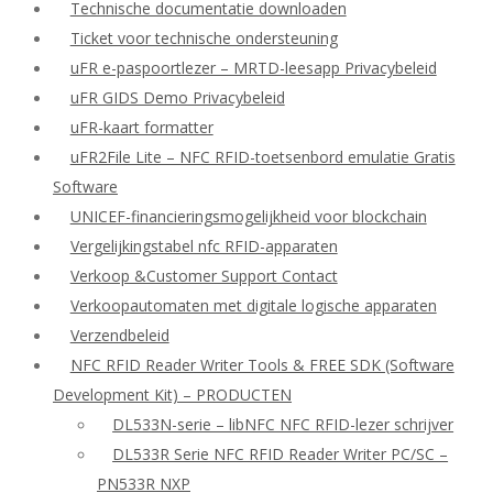
Technische documentatie downloaden
Ticket voor technische ondersteuning
uFR e-paspoortlezer – MRTD-leesapp Privacybeleid
uFR GIDS Demo Privacybeleid
uFR-kaart formatter
uFR2File Lite – NFC RFID-toetsenbord emulatie Gratis
Software
UNICEF-financieringsmogelijkheid voor blockchain
Vergelijkingstabel nfc RFID-apparaten
Verkoop &Customer Support Contact
Verkoopautomaten met digitale logische apparaten
Verzendbeleid
NFC RFID Reader Writer Tools & FREE SDK (Software
Development Kit) – PRODUCTEN
DL533N-serie – libNFC NFC RFID-lezer schrijver
DL533R Serie NFC RFID Reader Writer PC/SC –
PN533R NXP