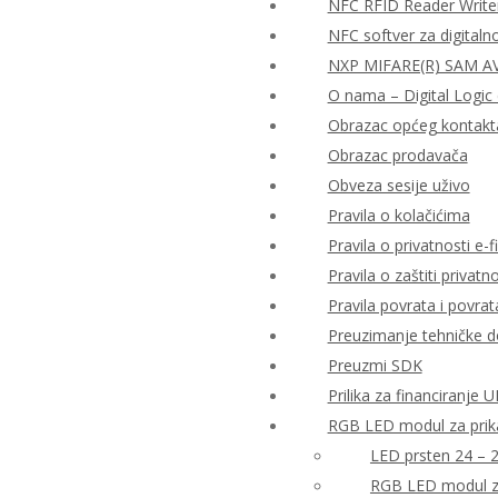
NFC RFID Reader Write
NFC softver za digitaln
NXP MIFARE(R) SAM AV2
O nama – Digital Logic 
Obrazac općeg kontakt
Obrazac prodavača
Obveza sesije uživo
Pravila o kolačićima
Pravila o privatnosti e-fi
Pravila o zaštiti priva
Pravila povrata i povra
Preuzimanje tehničke 
Preuzmi SDK
Prilika za financiranje
RGB LED modul za prika
LED prsten 24 – 
RGB LED modul za