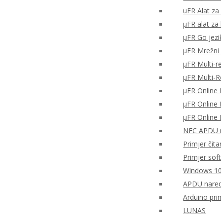
uFR Alat za 
μFR alat za
μFR Go jezi
μFR Mrežni 
μFR Multi-r
μFR Multi-
μFR Online 
μFR Online 
μFR Online 
NFC APDU n
Primjer čita
Primjer sof
Windows 10
APDU nared
Arduino pri
LUNAS