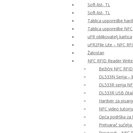
Soft-list- TL
Soft-list- TL
Tablica usporedbe hardv
Tablica usporedbe NFC
uFR oblikovatelj kartica
uFR2File Lite – NFC RF
Žalostan
NFC RFID Reader Write
Bežični NFC RFID
DL533N Serija – 
DL533R serija NF
DL533R USB čitač 
Hardver za pisanj
NFC video tutorija
Opća podrška za h
Pretvarač sučelj
Proizvodi – NFC R