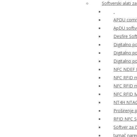
Softverski alati 
APDU comma
ApDU softv
Desfire Sof
Digitalno po
Digitalno 
Digitalno 
NFC NDEF
NFC RFID mo
NFC RFID mo
NFC RFID M
NT4H NTAG®
Proširenje 
RFID NFC So
Softver za 
tumač nare