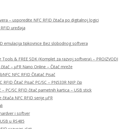
era – usporedite NFC RFID čitača po digitalnoj logici
 RFID uređaja
ID emulacija tipkovnice Bez slobodnog softvera
r Tools & FREE SDK (Komplet za razvoj softvera) – PROIZVODI
 čitač – μFR Nano Online – Čitač mreže
libNFC NFC RFID Čitatač Pisač
C RFID Čitač Pisač PC/SC – PN533R NXP čip
– PC/SC RFID čitač pametnih kartica – USB stick
e čitača NFC RFID serije μFR
li
ardver i softver
a USB u RS485
FID razvojni alati