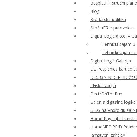
Besplatni i stručni plan
Blog
Brodarska politika
čitač uFR e-putovnica – 
Digital Logic d.o.o. – Ga
Tehnički sajam u
Tehnički sajam u
Digital Logic Galerija
DL Potpisnica kartice 3
DL533N NFC RFID čitač 
eFiskalizacija
ElectrOnTheRun
Galerija digitalne logike
GIDS na Androidu sa N
Home Page: (hr translat
HomeNFC RFID Reader Al
Jamstveni zahtjev