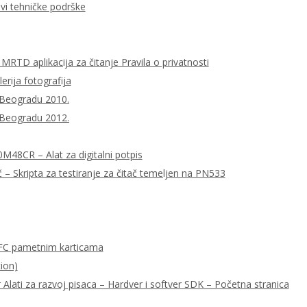
ovi tehničke podrške
MRTD aplikacija za čitanje Pravila o privatnosti
lerija fotografija
 Beogradu 2010.
 Beogradu 2012.
0M48CR – Alat za digitalni potpis
– Skripta za testiranje za čitač temeljen na PN533
FC pametnim karticama
ion)
ati za razvoj pisaca – Hardver i softver SDK – Početna stranica