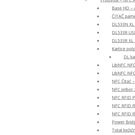
Base HD – A
ČITAČ pame
DL533N XL 
DL533R USB
DL533R XL
Kartice pot
DL ka
LibNFC NFC
LibNFC NFC 
NFC Čitač 
NFC pribor z
NFC RFID P
NFC RFID Re
NFC RFID Re
Power Brid
Total bežič