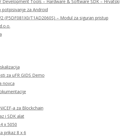
r Development Tools – Hardware & Software SDK – Hrvatski
o potpisivanje za Android
 (P5DF081X0/T1AD2060S) – Modul za siguran pristup
d.o.o.
a
skalizacija
tnosti za uFR GIDS Demo
ta novca
dokumentacije
 UNICEF-a za Blockchain
z i SDK alat
24 x 5050
 prikaz 8 x 6