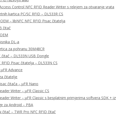
ccess Control NFC RFID Reader Writer s relejem za otvaranje vrata
tnih kartica PC/SC RFID – DL533R CS
OEM – libNFC NFC RFID Pisac čitatelja
 čitač
 OEM
pisnika DL-a
rtica za pohranu 30M48CR
 čitač – DL533N USB Dongle
RFID Pisac čitatelja – DL533N CS
– μFR Advance
a čitatelje
isac čitača – μFR Nano
ader Writer – μFR Classic CS
ader Writer – μFR Classic s besplatnim primjerima softvera SDK + iz
ge za Android – PBA
ni čitač – TWR Pro NFC RFID čitač