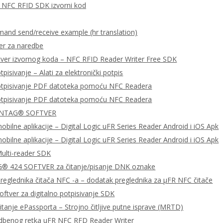
za NFC RFID SDK izvorni kod
nd send/receive example (hr translation)
er za naredbe
tver izvornog koda – NFC RFID Reader Writer Free SDK
tpisivanje – Alati za elektronički potpis
potpisivanje PDF datoteka pomoću NFC Readera
potpisivanje PDF datoteka pomoću NFC Readera
 NTAG® SOFTVER
bilne aplikacije – Digital Logic uFR Series Reader Android i iOS Apk
bilne aplikacije – Digital Logic uFR Series Reader Android i iOS Apk
ulti-reader SDK
 424 SOFTVER za čitanje/pisanje DNK oznake
preglednika čitača NFC -a – dodatak preglednika za μFR NFC čitače
ftver za digitalno potpisivanje SDK
čitanje ePassporta – Strojno čitljive putne isprave (MRTD)
dbenog retka uFR NFC RFD Reader Writer