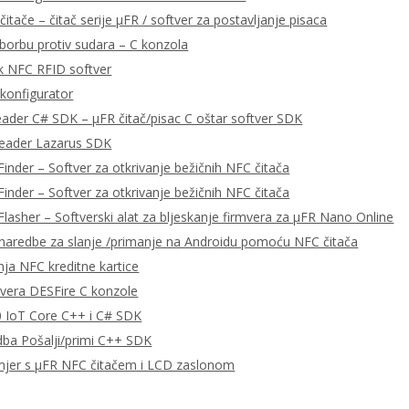
čitače – čitač serije μFR / softver za postavljanje pisaca
 borbu protiv sudara – C konzola
k NFC RFID softver
konfigurator
eader C# SDK – μFR čitač/pisac C oštar softver SDK
Reader Lazarus SDK
Finder – Softver za otkrivanje bežičnih NFC čitača
Finder – Softver za otkrivanje bežičnih NFC čitača
Flasher – Softverski alat za bljeskanje firmvera za μFR Nano Online
aredbe za slanje /primanje na Androidu pomoću NFC čitača
nja NFC kreditne kartice
tvera DESFire C konzole
 IoT Core C++ i C# SDK
ba Pošalji/primi C++ SDK
mjer s μFR NFC čitačem i LCD zaslonom