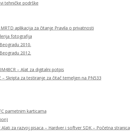
ovi tehničke podrške
MRTD aplikacija za čitanje Pravila o privatnosti
lerija fotografija
 Beogradu 2010.
 Beogradu 2012.
0M48CR – Alat za digitalni potpis
– Skripta za testiranje za čitač temeljen na PN533
FC pametnim karticama
ion)
ati za razvoj pisaca – Hardver i softver SDK – Početna stranica