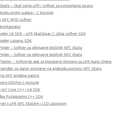
čitače – čitač serije μFR / softver za postavljanje pisaca
 borbu protiv sudara – C konzola
k NFC RFID softver
konfigurator
eader C# SDK – μFR čitač/pisac C oštar softver SDK
Reader Lazarus SDK
Finder – Softver za otkrivanje bežičnih NFC čitača
Finder – Softver za otkrivanje bežičnih NFC čitača
Flasher – Softverski alat za bljeskanje firmvera za μFR Nano Online
aredbe za slanje /primanje na Androidu pomoću NFC čitača
nja NFC kreditne kartice
tvera DESFire C konzole
 IoT Core C++ i C# SDK
ba Pošalji/primi C++ SDK
mjer s μFR NFC čitačem i LCD zaslonom