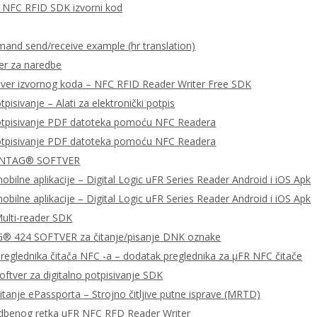
za NFC RFID SDK izvorni kod
nd send/receive example (hr translation)
er za naredbe
tver izvornog koda – NFC RFID Reader Writer Free SDK
tpisivanje – Alati za elektronički potpis
potpisivanje PDF datoteka pomoću NFC Readera
potpisivanje PDF datoteka pomoću NFC Readera
 NTAG® SOFTVER
bilne aplikacije – Digital Logic uFR Series Reader Android i iOS Apk
bilne aplikacije – Digital Logic uFR Series Reader Android i iOS Apk
ulti-reader SDK
 424 SOFTVER za čitanje/pisanje DNK oznake
preglednika čitača NFC -a – dodatak preglednika za μFR NFC čitače
ftver za digitalno potpisivanje SDK
čitanje ePassporta – Strojno čitljive putne isprave (MRTD)
dbenog retka uFR NFC RFD Reader Writer