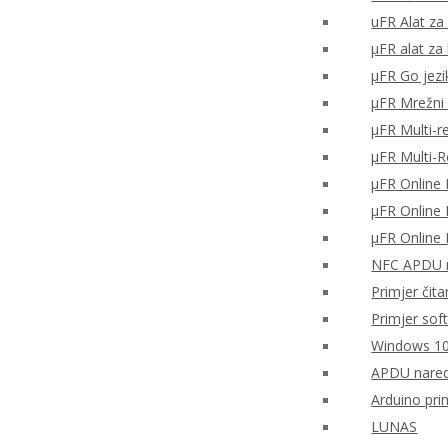
uFR Alat za 
μFR alat za
μFR Go jezi
μFR Mrežni 
μFR Multi-r
μFR Multi-
μFR Online 
μFR Online 
μFR Online 
NFC APDU n
Primjer čita
Primjer sof
Windows 10
APDU nared
Arduino pri
LUNAS