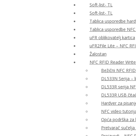
Soft-list- TL
Soft-list- TL
Tablica usporedbe hardv
Tablica usporedbe NFC
uFR oblikovatelj kartica
uFR2File Lite – NFC RF
Žalostan
NFC RFID Reader Write
Bežični NFC RFID
DL533N Serija – 
DL533R serija NF
DL533R USB čitač 
Hardver za pisanj
NFC video tutorija
Opća podrška za h
Pretvarač sučelj
Proizvodi – NFC R