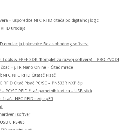
era – usporedite NFC RFID čitača po digitalnoj logici
 RFID uređaja
ID emulacija tipkovnice Bez slobodnog softvera
r Tools & FREE SDK (Komplet za razvoj softvera) – PROIZVODI
 čitač – μFR Nano Online – Čitač mreže
libNFC NFC RFID Čitatač Pisač
C RFID Čitač Pisač PC/SC – PN533R NXP čip
– PC/SC RFID čitač pametnih kartica – USB stick
e čitača NFC RFID serije μFR
li
ardver i softver
a USB u RS485
FID razvojni alati