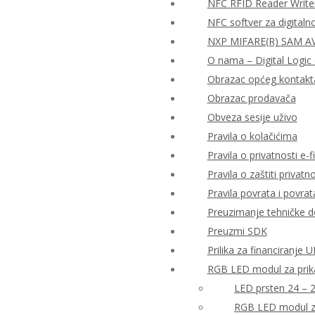
NFC RFID Reader Write
NFC softver za digitaln
NXP MIFARE(R) SAM AV2
O nama – Digital Logic 
Obrazac općeg kontakt
Obrazac prodavača
Obveza sesije uživo
Pravila o kolačićima
Pravila o privatnosti e-fi
Pravila o zaštiti priva
Pravila povrata i povra
Preuzimanje tehničke 
Preuzmi SDK
Prilika za financiranje
RGB LED modul za prika
LED prsten 24 – 
RGB LED modul za