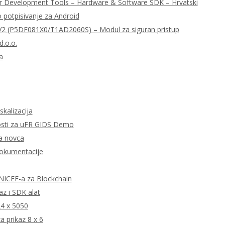
r Development Tools – Hardware & Software SDK – Hrvatski
o potpisivanje za Android
 (P5DF081X0/T1AD2060S) – Modul za siguran pristup
d.o.o.
a
skalizacija
tnosti za uFR GIDS Demo
ta novca
dokumentacije
 UNICEF-a za Blockchain
z i SDK alat
24 x 5050
 prikaz 8 x 6