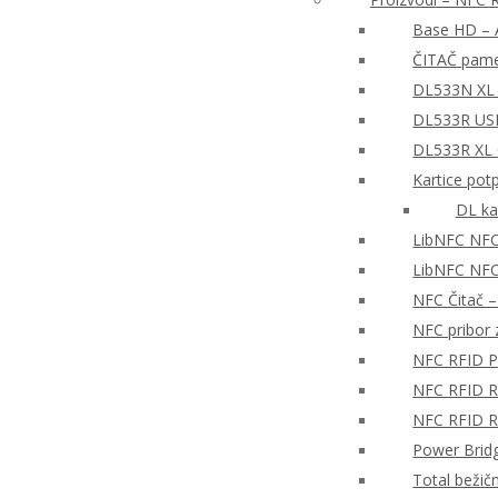
Base HD – A
ČITAČ pame
DL533N XL 
DL533R USB
DL533R XL
Kartice pot
DL ka
LibNFC NFC
LibNFC NFC 
NFC Čitač 
NFC pribor z
NFC RFID P
NFC RFID Re
NFC RFID Re
Power Brid
Total bežič