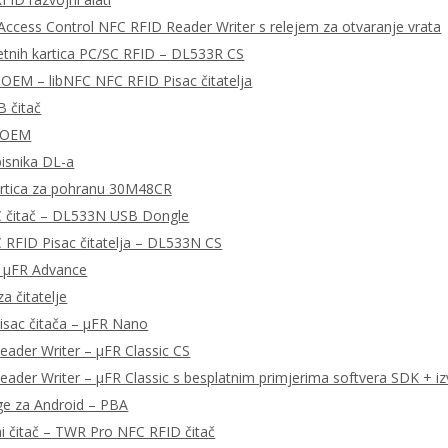
ccess Control NFC RFID Reader Writer s relejem za otvaranje vrata
tnih kartica PC/SC RFID – DL533R CS
OEM – libNFC NFC RFID Pisac čitatelja
 čitač
 OEM
pisnika DL-a
rtica za pohranu 30M48CR
 čitač – DL533N USB Dongle
RFID Pisac čitatelja – DL533N CS
– μFR Advance
a čitatelje
isac čitača – μFR Nano
ader Writer – μFR Classic CS
ader Writer – μFR Classic s besplatnim primjerima softvera SDK + iz
ge za Android – PBA
ni čitač – TWR Pro NFC RFID čitač