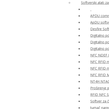
Softverski alati 
APDU comma
ApDU softv
Desfire Sof
Digitalno po
Digitalno 
Digitalno 
NFC NDEF
NFC RFID mo
NFC RFID mo
NFC RFID M
NT4H NTAG®
Proširenje 
RFID NFC So
Softver za 
tumač nare