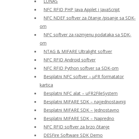
LUNAS
NFC RFID PHP Java Applet i JavaScript
NFC NDEF softver za čitanje /pisanje sa SDK-
om
NFC softver za razmjenu podataka sa SDK-
om
NTAG & MIFARE Ultralight softver
NFC RFID Android softver
NFC RFID Python softver sa SDK-om
Besplatni NFC softver – μFR formatator
kartica
Besplatni NFC alat – uFR2FileSystem
Besplatni MIFARE SDK – najjednostavniji
Besplatni MIFARE SDK – Jednostavno
Besplatni MIFARE SDK – Napredno
NFC RFID softver za brzo čitanje
DESFire Software SDK Demo