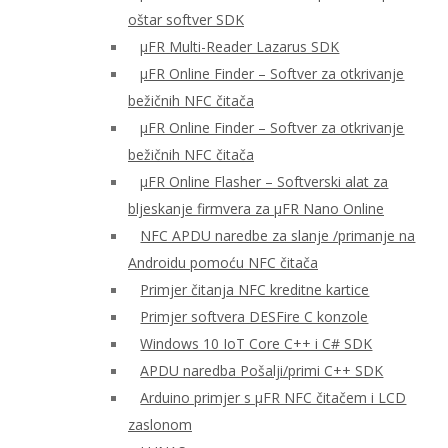
oštar softver SDK
μFR Multi-Reader Lazarus SDK
μFR Online Finder – Softver za otkrivanje
bežičnih NFC čitača
μFR Online Finder – Softver za otkrivanje
bežičnih NFC čitača
μFR Online Flasher – Softverski alat za
bljeskanje firmvera za μFR Nano Online
NFC APDU naredbe za slanje /primanje na
Androidu pomoću NFC čitača
Primjer čitanja NFC kreditne kartice
Primjer softvera DESFire C konzole
Windows 10 IoT Core C++ i C# SDK
APDU naredba Pošalji/primi C++ SDK
Arduino primjer s μFR NFC čitačem i LCD
zaslonom