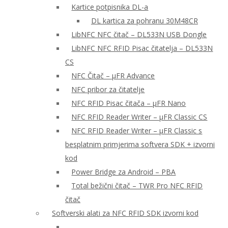
Kartice potpisnika DL-a
DL kartica za pohranu 30M48CR
LibNFC NFC čitač – DL533N USB Dongle
LibNFC NFC RFID Pisac čitatelja – DL533N
CS
NFC Čitač – μFR Advance
NFC pribor za čitatelje
NFC RFID Pisac čitača – μFR Nano
NFC RFID Reader Writer – μFR Classic CS
NFC RFID Reader Writer – μFR Classic s
besplatnim primjerima softvera SDK + izvorni
kod
Power Bridge za Android – PBA
Total bežični čitač – TWR Pro NFC RFID
čitač
Softverski alati za NFC RFID SDK izvorni kod