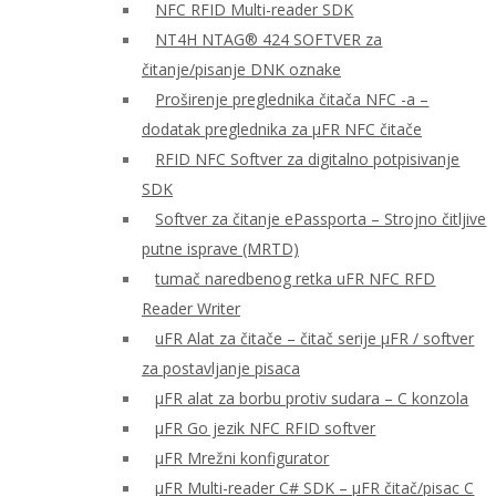
NFC RFID Multi-reader SDK
NT4H NTAG® 424 SOFTVER za
čitanje/pisanje DNK oznake
Proširenje preglednika čitača NFC -a –
dodatak preglednika za μFR NFC čitače
RFID NFC Softver za digitalno potpisivanje
SDK
Softver za čitanje ePassporta – Strojno čitljive
putne isprave (MRTD)
tumač naredbenog retka uFR NFC RFD
Reader Writer
uFR Alat za čitače – čitač serije μFR / softver
za postavljanje pisaca
μFR alat za borbu protiv sudara – C konzola
μFR Go jezik NFC RFID softver
μFR Mrežni konfigurator
μFR Multi-reader C# SDK – μFR čitač/pisac C