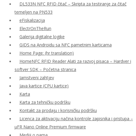
DL533N NFC RFID čitač – Skripta za testiranje za čitač
temeljen na PN533
eFiskalizacija
ElectrOnTheRun
Galerija digitalne logike
GIDS na Androidu sa NFC pametnim karticama
Home Page: (hr translation)
HomeNFC RFID Reader Alati za razvoj pisaca – Hardver i
softver SDK – Početna stranica
Jamstveni zahtjev
Java kartice (CPU kartice)
Karta
Karta za tehničku podršku
Kontakt za prodaju i korisničku podršku
Licenca za aktivaciju načina kontrole zapisnika i pristupa –
μFR Nano Online Premium firmware
Mediji o nama