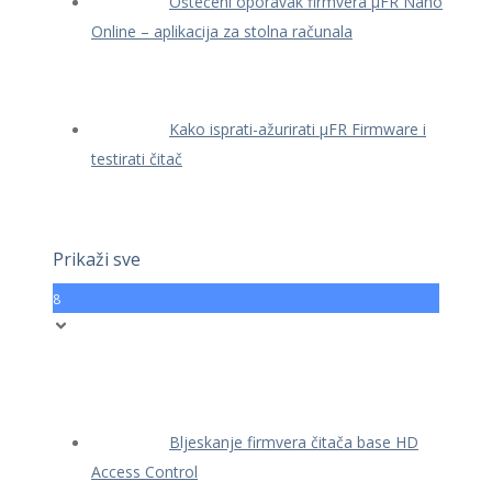
Oštećeni oporavak firmvera μFR Nano
Online – aplikacija za stolna računala
Kako isprati-ažurirati μFR Firmware i
testirati čitač
Prikaži sve
8
Bljeskanje firmvera čitača base HD
Access Control