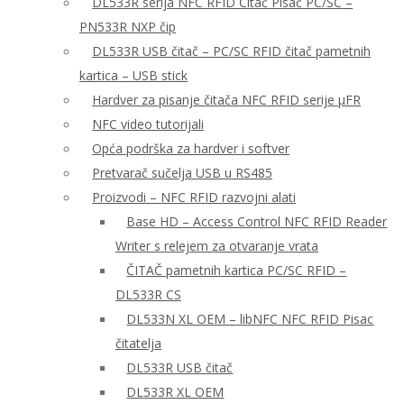
DL533R serija NFC RFID Čitač Pisač PC/SC –
PN533R NXP čip
DL533R USB čitač – PC/SC RFID čitač pametnih
kartica – USB stick
Hardver za pisanje čitača NFC RFID serije μFR
NFC video tutorijali
Opća podrška za hardver i softver
Pretvarač sučelja USB u RS485
Proizvodi – NFC RFID razvojni alati
Base HD – Access Control NFC RFID Reader
Writer s relejem za otvaranje vrata
ČITAČ pametnih kartica PC/SC RFID –
DL533R CS
DL533N XL OEM – libNFC NFC RFID Pisac
čitatelja
DL533R USB čitač
DL533R XL OEM