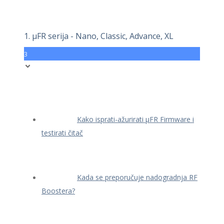
1. μFR serija - Nano, Classic, Advance, XL
3
Kako isprati-ažurirati μFR Firmware i
testirati čitač
Kada se preporučuje nadogradnja RF
Boostera?