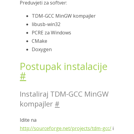
Preduvjeti za softver:
TDM-GCC MinGW kompajler
libusb-win32
PCRE za Windows
CMake
Doxygen
Postupak instalacije
#
Instaliraj TDM-GCC MinGW
kompajler
#
Idite na
http://sourceforge.net/projects/tdm-gcc/
i