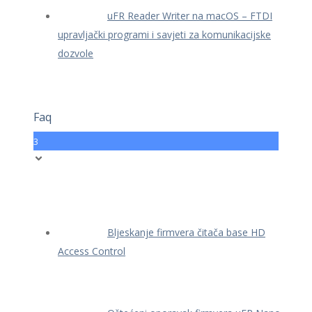
uFR Reader Writer na macOS – FTDI
upravljački programi i savjeti za komunikacijske
dozvole
Faq
3
Bljeskanje firmvera čitača base HD
Access Control