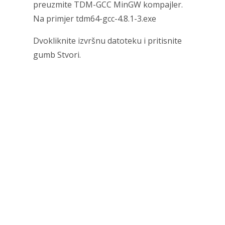
preuzmite TDM-GCC MinGW kompajler.
Na primjer tdm64-gcc-4.8.1-3.exe
Dvokliknite izvršnu datoteku i pritisnite
gumb Stvori.