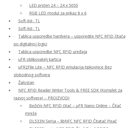
LED prsten 24 – 24 x 5050
RGB LED modul za prikaz 8 x 6
Soft-list- TL
Soft-list- TL
Tablica usporedbe hardvera – usporedite NFC RFID čitača
po digitalnoj logici
Tablica usporedbe NFC RFID uređaja
uFR oblikovatelj kartica
uFR2File Lite – NFC RFID emulacija tipkovnice Bez
slobodnog softvera
Žalostan
NFC RFID Reader Writer Tools & FREE SDK (Komplet za
razvoj softvera) – PROIZVODI
Bežični NFC RFID čitač – μFR Nano Online – Čitač
mreže
DL533N Serija – libNFC NFC RFID Čitatač Pisač