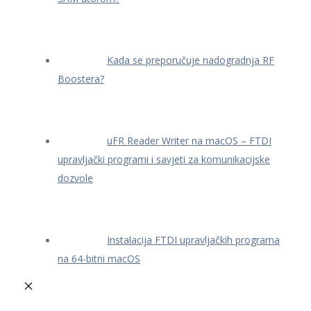
Kada se preporučuje nadogradnja RF
Boostera?
uFR Reader Writer na macOS – FTDI
upravljački programi i savjeti za komunikacijske
dozvole
Instalacija FTDI upravljačkih programa
na 64-bitni macOS