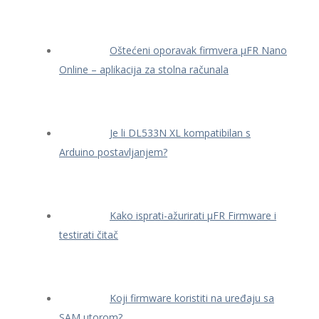
Oštećeni oporavak firmvera μFR Nano
Online – aplikacija za stolna računala
Je li DL533N XL kompatibilan s
Arduino postavljanjem?
Kako isprati-ažurirati μFR Firmware i
testirati čitač
Koji firmware koristiti na uređaju sa
SAM utorom?