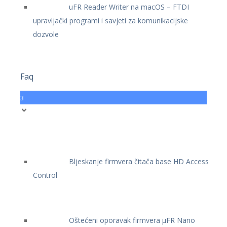
uFR Reader Writer na macOS – FTDI
upravljački programi i savjeti za komunikacijske
dozvole
Faq
3
Bljeskanje firmvera čitača base HD Access
Control
Oštećeni oporavak firmvera μFR Nano