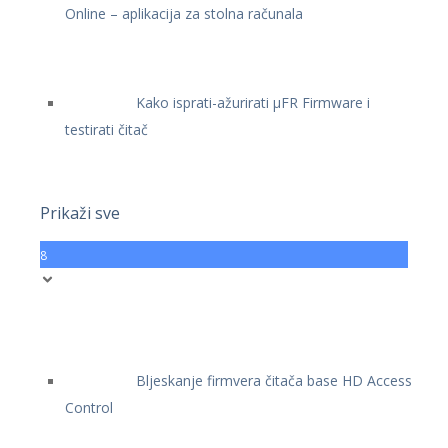
Online – aplikacija za stolna računala
Kako isprati-ažurirati μFR Firmware i
testirati čitač
Prikaži sve
8
Bljeskanje firmvera čitača base HD Access
Control