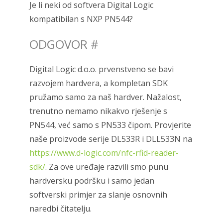
Je li neki od softvera Digital Logic
kompatibilan s NXP PN544?
ODGOVOR
#
Digital Logic d.o.o. prvenstveno se bavi
razvojem hardvera, a kompletan SDK
pružamo samo za naš hardver. Nažalost,
trenutno nemamo nikakvo rješenje s
PN544, već samo s PN533 čipom. Provjerite
naše proizvode serije DL533R i DLL533N na
https://www.d-logic.com/nfc-rfid-reader-
sdk/
. Za ove uređaje razvili smo punu
hardversku podršku i samo jedan
softverski primjer za slanje osnovnih
naredbi čitatelju.