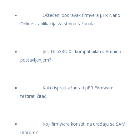
Oštećeni oporavak firmvera μFR Nano
Online – aplikacija za stolna računala
Je li DL533N XL kompatibilan s Arduino
postavljanjem?
Kako isprati-ažurirati μFR Firmware i
testirati čitač
Koji firmware koristiti na uređaju sa SAM
utorom?