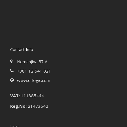
Contact Info
Nemanjina 57 A
+381 12 541 021
www.d-logic.com
VAT:
111385444
Reg.No:
21473642
Links