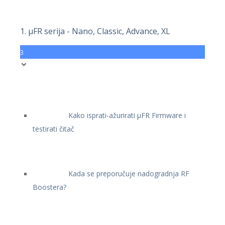
1. μFR serija - Nano, Classic, Advance, XL
3
Kako isprati-ažurirati μFR Firmware i
testirati čitač
Kada se preporučuje nadogradnja RF
Boostera?