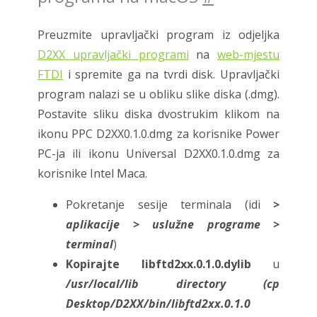
Preuzmite upravljački program iz odjeljka
D2XX upravljački programi
na
web-mjestu
FTDI
i spremite ga na tvrdi disk. Upravljački
program nalazi se u obliku slike diska (.dmg).
Postavite sliku diska dvostrukim klikom na
ikonu PPC D2XX0.1.0.dmg za korisnike Power
PC-ja ili ikonu Universal D2XX0.1.0.dmg za
korisnike Intel Maca.
Pokretanje sesije terminala (idi
>
aplikacije > uslužne programe >
terminal
)
Kopirajte libftd2xx.0.1.0.dylib
u
/usr/local/lib directory (cp
Desktop/D2XX/bin/libftd2xx.0.1.0