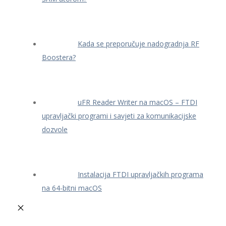
Kada se preporučuje nadogradnja RF
Boostera?
uFR Reader Writer na macOS – FTDI
upravljački programi i savjeti za komunikacijske
dozvole
Instalacija FTDI upravljačkih programa
na 64-bitni macOS