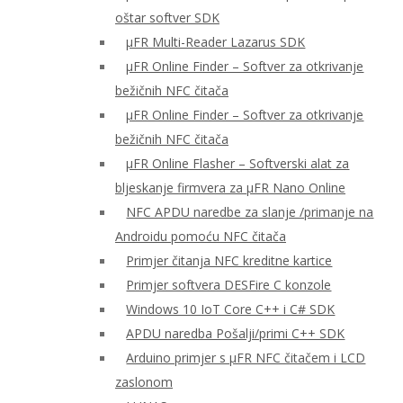
oštar softver SDK
μFR Multi-Reader Lazarus SDK
μFR Online Finder – Softver za otkrivanje
bežičnih NFC čitača
μFR Online Finder – Softver za otkrivanje
bežičnih NFC čitača
μFR Online Flasher – Softverski alat za
bljeskanje firmvera za μFR Nano Online
NFC APDU naredbe za slanje /primanje na
Androidu pomoću NFC čitača
Primjer čitanja NFC kreditne kartice
Primjer softvera DESFire C konzole
Windows 10 IoT Core C++ i C# SDK
APDU naredba Pošalji/primi C++ SDK
Arduino primjer s μFR NFC čitačem i LCD
zaslonom