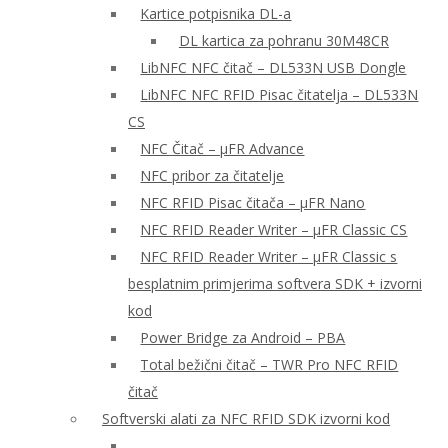
Kartice potpisnika DL-a
DL kartica za pohranu 30M48CR
LibNFC NFC čitač – DL533N USB Dongle
LibNFC NFC RFID Pisac čitatelja – DL533N
CS
NFC Čitač – μFR Advance
NFC pribor za čitatelje
NFC RFID Pisac čitača – μFR Nano
NFC RFID Reader Writer – μFR Classic CS
NFC RFID Reader Writer – μFR Classic s
besplatnim primjerima softvera SDK + izvorni
kod
Power Bridge za Android – PBA
Total bežični čitač – TWR Pro NFC RFID
čitač
Softverski alati za NFC RFID SDK izvorni kod