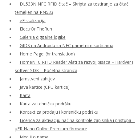
DL533N NFC RFID čitač – Skripta za testiranje za čitač
temeljen na PN533
eFiskalizacija
ElectrOnTheRun
Galerija digitalne logike
GIDS na Androidu sa NFC pametnim karticama
Home Page: (hr translation)
HomeNFC RFID Reader Alati za razvoj pisaca – Hardver i
softver SDK – Početna stranica
Jamstveni zahtjev
Java kartice (CPU kartice)
Karta
Karta za tehničku podršku
Kontakt za prodaju i korisničku podršku
Licenca za aktivaciju načina kontrole zapisnika i pristupa –
μFR Nano Online Premium firmware
Mediji o nama