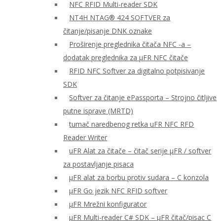
NFC RFID Multi-reader SDK
NT4H NTAG® 424 SOFTVER za
čitanje/pisanje DNK oznake
Proširenje preglednika čitača NFC -a –
dodatak preglednika za μFR NFC čitače
RFID NFC Softver za digitalno potpisivanje
SDK
Softver za čitanje ePassporta – Strojno čitljive
putne isprave (MRTD)
tumač naredbenog retka uFR NFC RFD
Reader Writer
uFR Alat za čitače – čitač serije μFR / softver
za postavljanje pisaca
μFR alat za borbu protiv sudara – C konzola
μFR Go jezik NFC RFID softver
μFR Mrežni konfigurator
μFR Multi-reader C# SDK – μFR čitač/pisac C