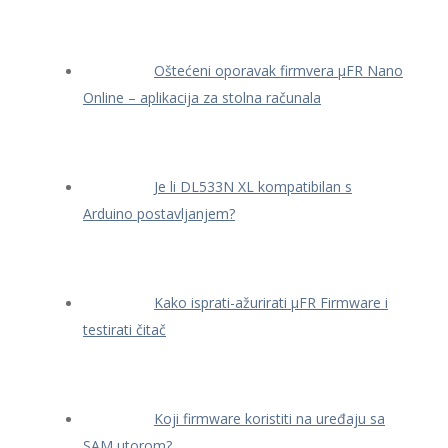
Oštećeni oporavak firmvera μFR Nano
Online – aplikacija za stolna računala
Je li DL533N XL kompatibilan s
Arduino postavljanjem?
Kako isprati-ažurirati μFR Firmware i
testirati čitač
Koji firmware koristiti na uređaju sa
SAM utorom?