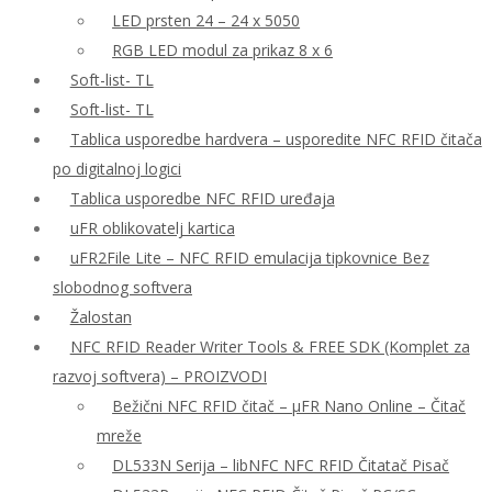
LED prsten 24 – 24 x 5050
RGB LED modul za prikaz 8 x 6
Soft-list- TL
Soft-list- TL
Tablica usporedbe hardvera – usporedite NFC RFID čitača
po digitalnoj logici
Tablica usporedbe NFC RFID uređaja
uFR oblikovatelj kartica
uFR2File Lite – NFC RFID emulacija tipkovnice Bez
slobodnog softvera
Žalostan
NFC RFID Reader Writer Tools & FREE SDK (Komplet za
razvoj softvera) – PROIZVODI
Bežični NFC RFID čitač – μFR Nano Online – Čitač
mreže
DL533N Serija – libNFC NFC RFID Čitatač Pisač