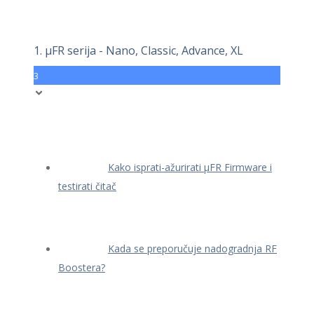
1. μFR serija - Nano, Classic, Advance, XL
3
Kako isprati-ažurirati μFR Firmware i
testirati čitač
Kada se preporučuje nadogradnja RF
Boostera?