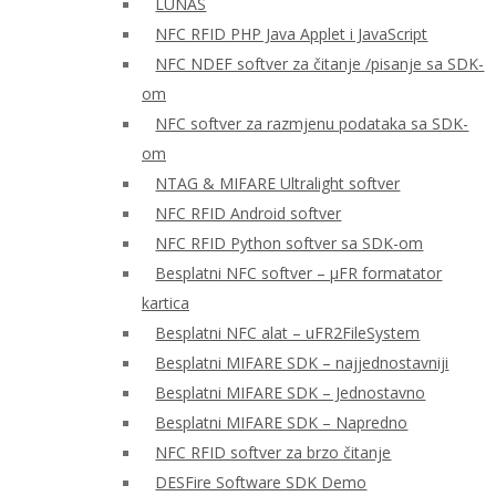
LUNAS
NFC RFID PHP Java Applet i JavaScript
NFC NDEF softver za čitanje /pisanje sa SDK-
om
NFC softver za razmjenu podataka sa SDK-
om
NTAG & MIFARE Ultralight softver
NFC RFID Android softver
NFC RFID Python softver sa SDK-om
Besplatni NFC softver – μFR formatator
kartica
Besplatni NFC alat – uFR2FileSystem
Besplatni MIFARE SDK – najjednostavniji
Besplatni MIFARE SDK – Jednostavno
Besplatni MIFARE SDK – Napredno
NFC RFID softver za brzo čitanje
DESFire Software SDK Demo