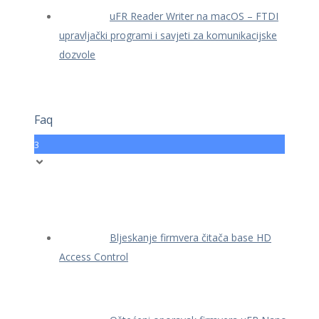
uFR Reader Writer na macOS – FTDI
upravljački programi i savjeti za komunikacijske
dozvole
Faq
3
Bljeskanje firmvera čitača base HD
Access Control