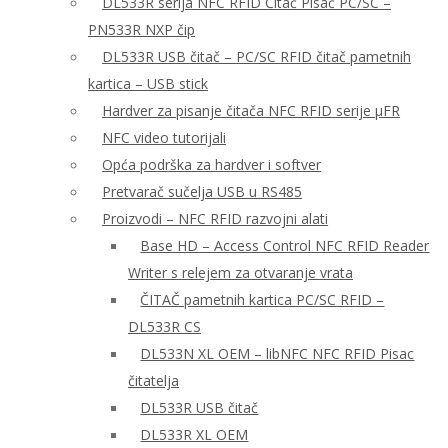
DL533R serija NFC RFID Čitač Pisač PC/SC –
PN533R NXP čip
DL533R USB čitač – PC/SC RFID čitač pametnih
kartica – USB stick
Hardver za pisanje čitača NFC RFID serije μFR
NFC video tutorijali
Opća podrška za hardver i softver
Pretvarač sučelja USB u RS485
Proizvodi – NFC RFID razvojni alati
Base HD – Access Control NFC RFID Reader
Writer s relejem za otvaranje vrata
ČITAČ pametnih kartica PC/SC RFID –
DL533R CS
DL533N XL OEM – libNFC NFC RFID Pisac
čitatelja
DL533R USB čitač
DL533R XL OEM