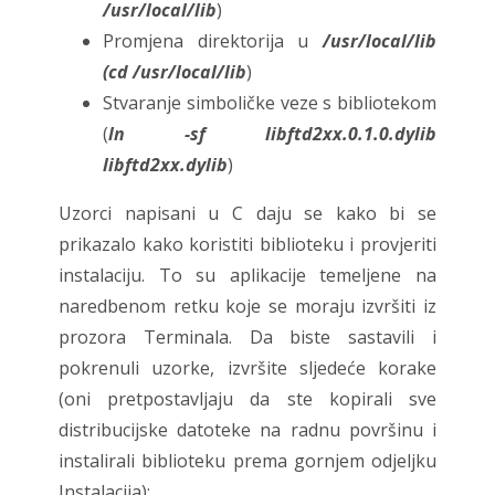
/usr/local/lib
)
Promjena direktorija u
/usr/local/lib
(cd /usr/local/lib
)
Stvaranje simboličke veze s bibliotekom
(
ln -sf libftd2xx.0.1.0.dylib
libftd2xx.dylib
)
Uzorci napisani u C daju se kako bi se
prikazalo kako koristiti biblioteku i provjeriti
instalaciju. To su aplikacije temeljene na
naredbenom retku koje se moraju izvršiti iz
prozora Terminala. Da biste sastavili i
pokrenuli uzorke, izvršite sljedeće korake
(oni pretpostavljaju da ste kopirali sve
distribucijske datoteke na radnu površinu i
instalirali biblioteku prema gornjem odjeljku
Instalacija):