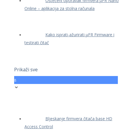
Oštećeni oporavak firmvera μFR Nano
Online – aplikacija za stolna računala
Kako isprati-ažurirati μFR Firmware i
testirati čitač
Prikaži sve
8
Bljeskanje firmvera čitača base HD
Access Control