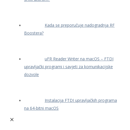
Kada se preporučuje nadogradnja RF
Boostera?
uFR Reader Writer na macOS – FTDI
upravljački programi i savjeti za komunikacijske
dozvole
Instalacija FTDI upravljačkih programa
na 64-bitni macOS