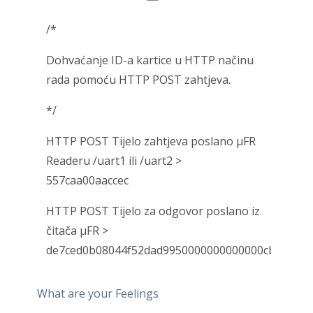
/*
Dohvaćanje ID-a kartice u HTTP načinu
rada pomoću HTTP POST zahtjeva.
*/
HTTP POST Tijelo zahtjeva poslano μFR
Readeru /uart1 ili /uart2 >
557caa00aaccec
HTTP POST Tijelo za odgovor poslano iz
čitača μFR >
de7ced0b08044f52dad9950000000000000cb
What are your Feelings