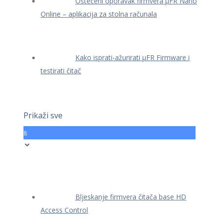
Oštećeni oporavak firmvera μFR Nano
Online – aplikacija za stolna računala
Kako isprati-ažurirati μFR Firmware i
testirati čitač
Prikaži sve
8
Bljeskanje firmvera čitača base HD
Access Control