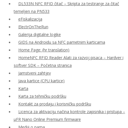
DL533N NFC RFID čitač – Skripta za testiranje za čitač
temeljen na PN533
eFiskalizacija
ElectrOnTheRun
Galerija digitalne logike
GIDS na Androidu sa NFC pametnim karticama
Home Page: (hr translation)
HomeNFC RFID Reader Alati za razvoj pisaca – Hardver i
softver SDK – Početna stranica
Jamstveni zahtjev
Java kartice (CPU kartice)
Karta
Karta za tehničku podršku
Kontakt za prodaju i korisničku podršku
Licenca za aktivaciju načina kontrole zapisnika i pristupa –
μFR Nano Online Premium firmware
Mediji o nama