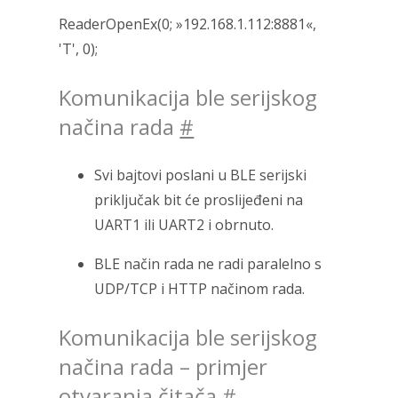
ReaderOpenEx(0; »192.168.1.112:8881«,
'T', 0);
Komunikacija ble serijskog
načina rada
#
Svi bajtovi poslani u BLE serijski
priključak bit će proslijeđeni na
UART1 ili UART2 i obrnuto.
BLE način rada ne radi paralelno s
UDP/TCP i HTTP načinom rada.
Komunikacija ble serijskog
načina rada – primjer
otvaranja čitača
#