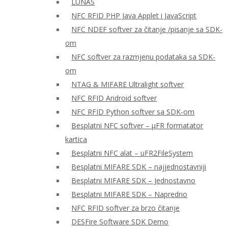
LUNAS
NFC RFID PHP Java Applet i JavaScript
NFC NDEF softver za čitanje /pisanje sa SDK-
om
NFC softver za razmjenu podataka sa SDK-
om
NTAG & MIFARE Ultralight softver
NFC RFID Android softver
NFC RFID Python softver sa SDK-om
Besplatni NFC softver – μFR formatator
kartica
Besplatni NFC alat – uFR2FileSystem
Besplatni MIFARE SDK – najjednostavniji
Besplatni MIFARE SDK – Jednostavno
Besplatni MIFARE SDK – Napredno
NFC RFID softver za brzo čitanje
DESFire Software SDK Demo