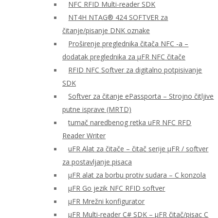
NFC RFID Multi-reader SDK
NT4H NTAG® 424 SOFTVER za
čitanje/pisanje DNK oznake
Proširenje preglednika čitača NFC -a –
dodatak preglednika za μFR NFC čitače
RFID NFC Softver za digitalno potpisivanje
SDK
Softver za čitanje ePassporta – Strojno čitljive
putne isprave (MRTD)
tumač naredbenog retka uFR NFC RFD
Reader Writer
uFR Alat za čitače – čitač serije μFR / softver
za postavljanje pisaca
μFR alat za borbu protiv sudara – C konzola
μFR Go jezik NFC RFID softver
μFR Mrežni konfigurator
μFR Multi-reader C# SDK – μFR čitač/pisac C