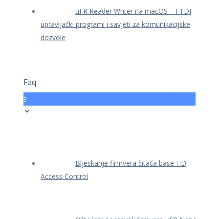
uFR Reader Writer na macOS – FTDI
upravljački programi i savjeti za komunikacijske
dozvole
Faq
3
Bljeskanje firmvera čitača base HD
Access Control