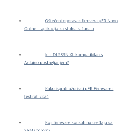
Oštećeni oporavak firmvera μFR Nano
Online – aplikacija za stolna računala
Je li DL533N XL kompatibilan s
Arduino postavljanjem?
Kako isprati-ažurirati μFR Firmware i
testirati čitač
Koji firmware koristiti na uređaju sa
SAM utorom?