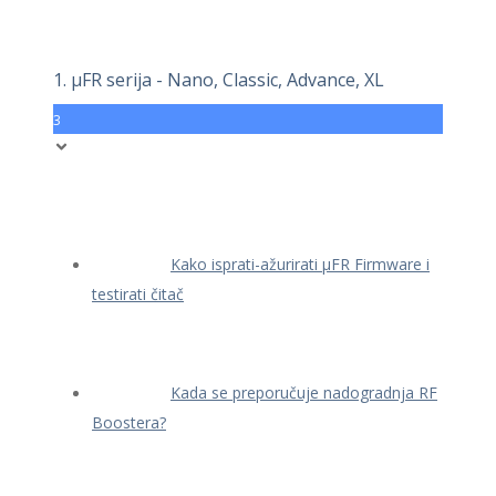
1. μFR serija - Nano, Classic, Advance, XL
3
Kako isprati-ažurirati μFR Firmware i
testirati čitač
Kada se preporučuje nadogradnja RF
Boostera?