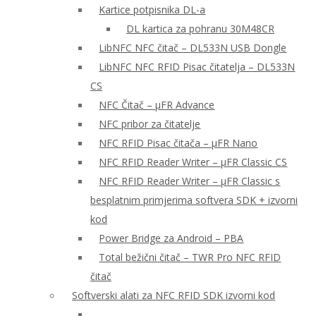
Kartice potpisnika DL-a
DL kartica za pohranu 30M48CR
LibNFC NFC čitač – DL533N USB Dongle
LibNFC NFC RFID Pisac čitatelja – DL533N
CS
NFC Čitač – μFR Advance
NFC pribor za čitatelje
NFC RFID Pisac čitača – μFR Nano
NFC RFID Reader Writer – μFR Classic CS
NFC RFID Reader Writer – μFR Classic s
besplatnim primjerima softvera SDK + izvorni
kod
Power Bridge za Android – PBA
Total bežični čitač – TWR Pro NFC RFID
čitač
Softverski alati za NFC RFID SDK izvorni kod