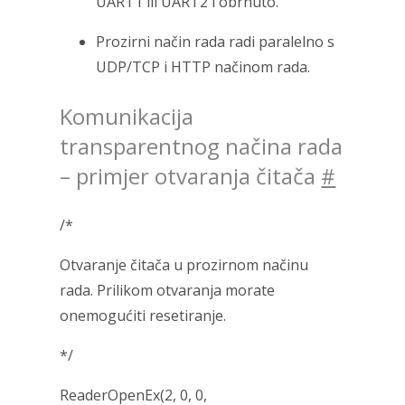
UART1 ili UART2 i obrnuto.
Prozirni način rada radi paralelno s
UDP/TCP i HTTP načinom rada.
Komunikacija
transparentnog načina rada
– primjer otvaranja čitača
#
/*
Otvaranje čitača u prozirnom načinu
rada. Prilikom otvaranja morate
onemogućiti resetiranje.
*/
ReaderOpenEx(2, 0, 0,