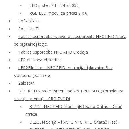
LED prsten 24 – 24 x 5050
RGB LED modul za prikaz 8 x 6
Soft-list- TL
Soft-list- TL
Tablica usporedbe hardvera – usporedite NFC RFID čitača
po digitalnoj logici
Tablica usporedbe NFC RFID uređaja
uFR oblikovatelj kartica
uFR2File Lite – NFC RFID emulacija tipkovnice Bez
slobodnog softvera
Žalostan
NFC RFID Reader Writer Tools & FREE SDK (Komplet za
razvoj softvera) – PROIZVODI
Bežični NFC RFID čitač – μFR Nano Online – Čitač
mreže
DL533N Serija – libNFC NFC RFID Čitatač Pisač