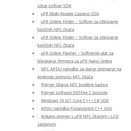
oštar softver SDK
μFR Multi-Reader Lazarus SDK
μFR Online Finder – Softver za otkrivanje
bežičnih NFC čitača
μFR Online Finder – Softver za otkrivanje
bežičnih NFC čitača
μFR Online Flasher – Softverski alat za
bljeskanje firmvera za μFR Nano Online
NFC APDU naredbe za slanje /primanje na
Androidu pomoću NFC čitača
Primjer čitanja NFC kreditne kartice
Primjer softvera DESFire C konzole
Windows 10 IoT Core C++ i C# SDK
APDU naredba Pošalji/primi C++ SDK
Arduino primjer s μFR NFC čitačem i LCD
zaslonom