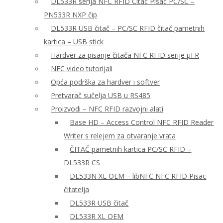
DL533R serija NFC RFID Čitač Pisač PC/SC –
PN533R NXP čip
DL533R USB čitač – PC/SC RFID čitač pametnih
kartica – USB stick
Hardver za pisanje čitača NFC RFID serije μFR
NFC video tutorijali
Opća podrška za hardver i softver
Pretvarač sučelja USB u RS485
Proizvodi – NFC RFID razvojni alati
Base HD – Access Control NFC RFID Reader
Writer s relejem za otvaranje vrata
ČITAČ pametnih kartica PC/SC RFID –
DL533R CS
DL533N XL OEM – libNFC NFC RFID Pisac
čitatelja
DL533R USB čitač
DL533R XL OEM