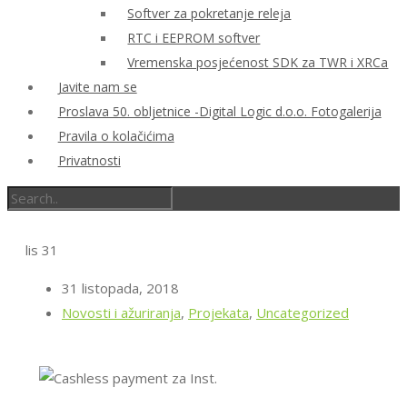
Softver za pokretanje releja
RTC i EEPROM softver
Vremenska posjećenost SDK za TWR i XRCa
Javite nam se
Proslava 50. obljetnice -Digital Logic d.o.o. Fotogalerija
Pravila o kolačićima
Privatnosti
lis
31
31 listopada, 2018
Novosti i ažuriranja
,
Projekata
,
Uncategorized