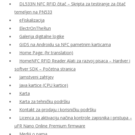
DL533N NFC RFID čitač – Skripta za testiranje za čitač
temeljen na PN533
eFiskalizacija
ElectrOnTheRun
Galerija digitalne logike
GIDS na Androidu sa NFC pametnim karticama
Home Page: (hr translation)
HomeNFC RFID Reader Alati za razvoj pisaca – Hardver i
softver SDK – Početna stranica
Jamstveni zahtjev
Java kartice (CPU kartice)
Karta
Karta za tehničku podršku
Kontakt za prodaju i korisničku podršku
Licenca za aktivaciju načina kontrole zapisnika i pristupa –
μFR Nano Online Premium firmware
Mediji o nama