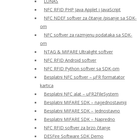
LUNAS
NFC RFID PHP Java Applet i JavaScript
NFC NDEF softver za čitanje /pisanje sa SDK-
om
NFC softver za razmjenu podataka sa SDK-
om
NTAG & MIFARE Ultralight softver
NFC RFID Android softver
NFC RFID Python softver sa SDK-om
Besplatni NFC softver – μFR formatator
kartica
Besplatni NFC alat – uFR2FileSystem
Besplatni MIFARE SDK – najjednostavniji
Besplatni MIFARE SDK – Jednostavno
Besplatni MIFARE SDK – Napredno
NFC RFID softver za brzo čitanje
DESFire Software SDK Demo