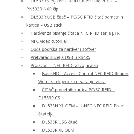
DL533R serija NFC RFID Čitač Pisač PC/SC –
PN533R NXP čip
DL533R USB čitač – PC/SC RFID čitač pametnih
kartica – USB stick
Hardver za pisanje čitača NFC RFID serije μFR
NFC video tutorijali
Opća podrška za hardver i softver
Pretvarač sučelja USB u RS485
Proizvodi – NFC RFID razvojni alati
Base HD – Access Control NFC RFID Reader
Writer s relejem za otvaranje vrata
ČITAČ pametnih kartica PC/SC RFID –
DL533R CS
DL533N XL OEM – libNFC NFC RFID Pisac
čitatelja
DL533R USB čitač
DL533R XL OEM