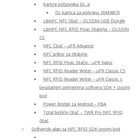
Kartice potpisnika DL-a
DL kartica za pohranu 30M48CR
LibNFC NFC čitač – DL533N USB Dongle
LibNFC NFC RFID Pisac čitatelja – DL533N
CS
NFC Čitač – μFR Advance
NFC pribor za čitatelje
NFC RFID Pisac čitača – μFR Nano
NFC RFID Reader Writer – μFR Classic CS
NFC RFID Reader Writer – μFR Classic s
besplatnim primjerima softvera SDK + izvorni
kod
Power Bridge za Android – PBA
Total bežični čitač – TWR Pro NFC RFID
čitač
Softverski alati za NFC RFID SDK izvorni kod