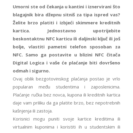
Umorni ste od čekanja u kantini i iznervirani što
blagajnik bira džepnu sitniš za tipa ispred vas?
Želite brzo platiti i izbjeći skimmere kreditnih
kartica. Jednostavno upotrijebite
beskontaktnu NFC karticu ili daljinski ključ ili još
bolje, vlastiti pametni telefon sposoban za
NFC. Samo ga postavite u blizini NFC čitača
Digital Logica i vaše će plaćanje biti dovršeno
odmah i sigurno.
Ovaj oblik bezgotovinskog plaćanja postao je vrlo
popularan među studentima i zaposlenicima.
Plaćanje ručka bez novca, kupona ili kreditnih kartica
daje vam priliku da ga platite brzo, bez nepotrebnih
kašnjenja ili zastoja.
Korisnici mogu puniti svoje kartice kreditima ili
virtualnim kuponima i koristiti ih u studentskim ili