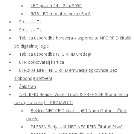
LED prsten 24 – 24 x 5050
RGB LED modul za prikaz 8 x 6
Soft-list- TL
Soft-list- TL
Tablica usporedbe hardvera – usporedite NFC RFID čitača
po digitalnoj logici
Tablica usporedbe NFC RFID uređaja
uFR oblikovatelj kartica
uFR2File Lite – NFC RFID emulacija tipkovnice Bez
slobodnog softvera
Žalostan
NFC RFID Reader Writer Tools & FREE SDK (Komplet za
razvoj softvera) – PROIZVODI
Bežični NFC RFID čitač – μFR Nano Online – Čitač
mreže
DL533N Serija – libNFC NFC RFID Čitatač Pisač