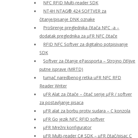
NFC RFID Multi-reader SDK
NT4H NTAG® 424 SOFTVER za
čitanje/pisanje DNK oznake
Proširenje preglednika čitača NFC -a –
dodatak preglednika za μFR NFC čitače
RFID NFC Softver za digitalno potpisivanje
SDK
Softver za čitanje ePassporta – Strojno čitljive
putne isprave (MRTD)
tumač naredbenog retka uFR NFC RFD
Reader Writer
uFR Alat za čitače – čitač serije μFR / softver
za postavljanje pisaca
μFR alat za borbu protiv sudara – C konzola
μFR Go jezik NFC RFID softver
μFR Mrežni konfigurator
μFR Multi-reader C# SDK – μFR čitač/pisac C