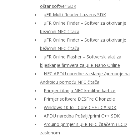
oštar softver SDK
μFR Multi-Reader Lazarus SDK
μFR Online Finder – Softver za otkrivanje
bežičnih NFC čitača
μFR Online Finder – Softver za otkrivanje
bežičnih NFC čitača
μFR Online Flasher – Softverski alat za
bljeskanje firmvera za μFR Nano Online
NFC APDU naredbe za slanje /primanje na
Androidu pomoću NFC čitača
Primjer čitanja NFC kreditne kartice
Primjer softvera DESFire C konzole
Windows 10 IoT Core C++ i C# SDK
APDU naredba Pošalji/primi C++ SDK
Arduino primjer s μFR NFC čitačem i LCD
zaslonom