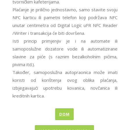
tvorničkim kafeterijama.
Plaćanje je prilično jednostavno, samo stavite svoju
NFC karticu ili pametni telefon koji podržava NFC
unutar centimetra od Digital Logic uFR NFC Reader
/Writer i transakcija će biti dovršena.
Isti princip primjenjiv je i na automate ili
samoposlužne dozatore vode ili automatizirane
slavine za piće (s raznim bezalkoholnim pićima,
pivima itd.).
Također, samoposlužna autopraonica može imati
koristi od korištenja ovog oblika plaćanja,
izbjegavajući upotrebu kovanica, novčanica ili
kreditnih kartica.
DOM