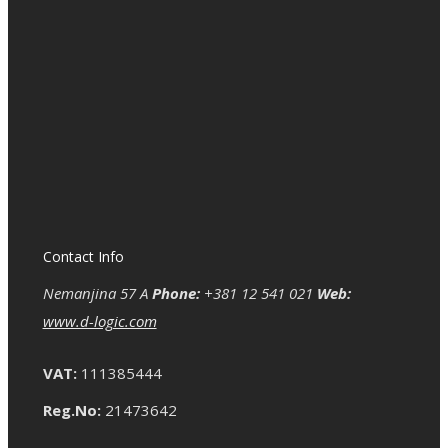
Contact Info
Nemanjina 57 A
Phone:
+381 12 541 021
Web:
www.d-logic.com
VAT:
111385444
Reg.No:
21473642