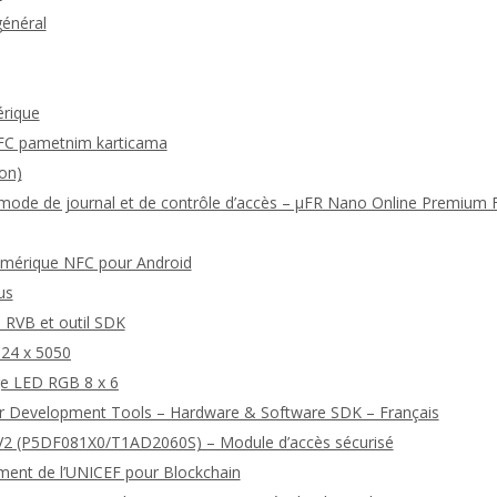
général
érique
FC pametnim karticama
on)
u mode de journal et de contrôle d’accès – μFR Nano Online Premium
numérique NFC pour Android
us
 RVB et outil SDK
24 x 5050
ge LED RGB 8 x 6
r Development Tools – Hardware & Software SDK – Français
2 (P5DF081X0/T1AD2060S) – Module d’accès sécurisé
ment de l’UNICEF pour Blockchain