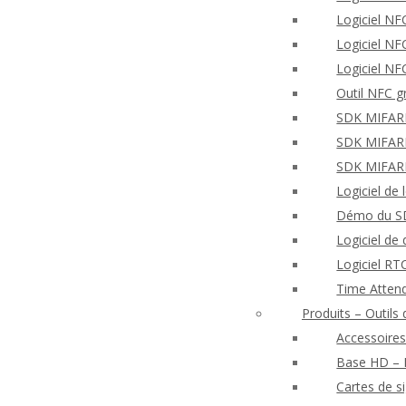
Logiciel NF
Logiciel N
Logiciel NF
Outil NFC g
SDK MIFARE 
SDK MIFARE 
SDK MIFARE
Logiciel de
Démo du SD
Logiciel de
Logiciel R
Time Atten
Produits – Outil
Accessoires
Base HD – E
Cartes de s