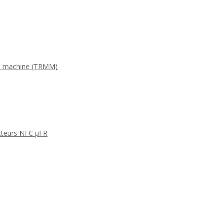
 la machine (TRMM)
cteurs NFC μFR