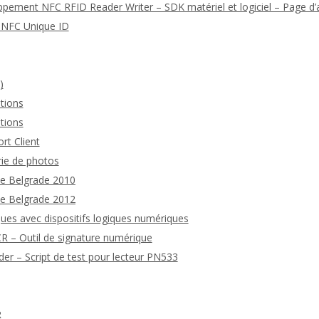
ppement NFC RFID Reader Writer – SDK matériel et logiciel – Page d’a
n NFC Unique ID
)
tions
tions
rt Client
rie de photos
de Belgrade 2010
de Belgrade 2012
ues avec dispositifs logiques numériques
 – Outil de signature numérique
 – Script de test pour lecteur PN533
R