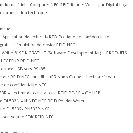
 du matériel – Comparer NFC RFID Reader Writer par Digital Logic
documentation technique
hnique
 Application de lecture MRTD Politique de confidentialité
 gratuit d’émulation de clavier RFID NFC
r Writer & SDK GRATUIT (Software Development Kit) – PRODUITS
 LECTEUR RFID NFC
nterface USB vers RS485
ecteur RFID NFC sans fil – μFR Nano Online – Lecteur réseau
que de confidentialité NFC
3R – Lecteur de carte à puce RFID PC/SC – Clé USB
érie DL533N – libNFC NFC RFID Reader Writer
série DL533R- PN533R NXP
de code source SDK RFID NFC
ur en ligne μFR