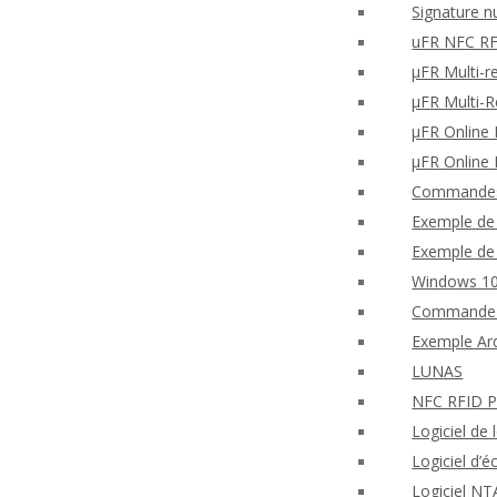
Signature n
uFR NFC RF
μFR Multi-r
μFR Multi-
μFR Online F
μFR Online 
Commandes 
Exemple de 
Exemple de 
Windows 10
Commande 
Exemple Ard
LUNAS
NFC RFID PH
Logiciel de
Logiciel d
Logiciel NT