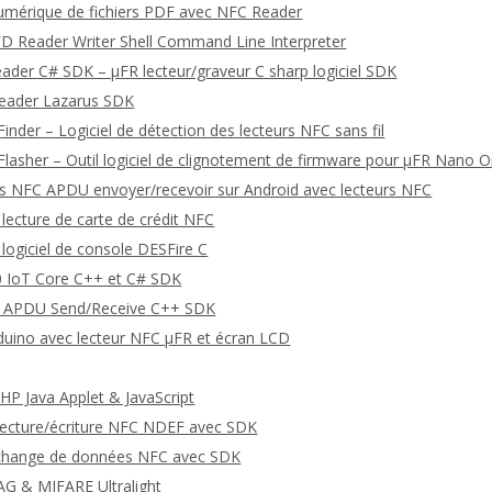
umérique de fichiers PDF avec NFC Reader
D Reader Writer Shell Command Line Interpreter
eader C# SDK – μFR lecteur/graveur C sharp logiciel SDK
Reader Lazarus SDK
inder – Logiciel de détection des lecteurs NFC sans fil
Flasher – Outil logiciel de clignotement de firmware pour μFR Nano O
NFC APDU envoyer/recevoir sur Android avec lecteurs NFC
lecture de carte de crédit NFC
logiciel de console DESFire C
 IoT Core C++ et C# SDK
APDU Send/Receive C++ SDK
uino avec lecteur NFC μFR et écran LCD
P Java Applet & JavaScript
 lecture/écriture NFC NDEF avec SDK
’échange de données NFC avec SDK
AG & MIFARE Ultralight