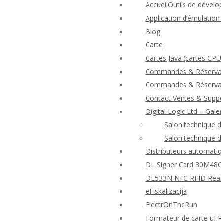
AccueilOutils de dévelo
Application d’émulatio
Blog
Carte
Cartes Java (cartes CPU
Commandes & Réserva
Commandes & Réserva
Contact Ventes & Suppo
Digital Logic Ltd – Gale
Salon technique 
Salon technique 
Distributeurs automatiq
DL Signer Card 30M48CR
DL533N NFC RFID Reader
eFiskalizacija
ElectrOnTheRun
Formateur de carte uF