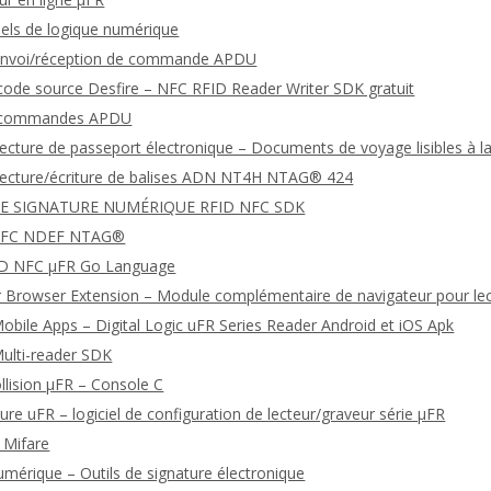
ciels de logique numérique
envoi/réception de commande APDU
 code source Desfire – NFC RFID Reader Writer SDK gratuit
e commandes APDU
 lecture de passeport électronique – Documents de voyage lisibles à
 lecture/écriture de balises ADN NT4H NTAG® 424
DE SIGNATURE NUMÉRIQUE RFID NFC SDK
NFC NDEF NTAG®
FID NFC μFR Go Language
 Browser Extension – Module complémentaire de navigateur pour le
bile Apps – Digital Logic uFR Series Reader Android et iOS Apk
ulti-reader SDK
ollision μFR – Console C
ture uFR – logiciel de configuration de lecteur/graveur série μFR
l Mifare
umérique – Outils de signature électronique