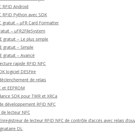
C RFID Android
FC RFID Python avec SDK
C gratuit – μFR Card Formatter
ratuit – uFR2FileSystem
gratuit – Le plus simple
gratuit – Simple
 gratuit – Avancé
 lecture rapide RFID NFC
K logiciel DESFire
 déclenchement de relais
TC et EEPROM
dance SDK pour TWR et XRCa
s de développement RFID NFC
 de lecteur NFC
nregistreur de lecteur RFID NFC de contrôle d’accès avec relais d’ou
ignataire DL