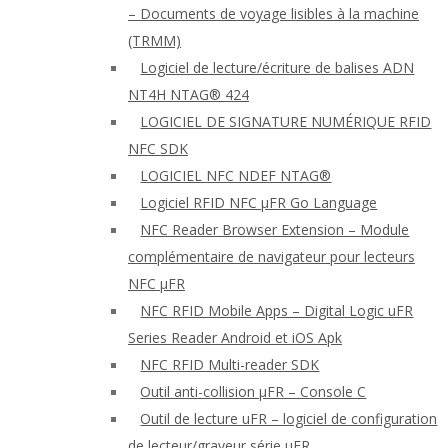
– Documents de voyage lisibles à la machine
(TRMM)
Logiciel de lecture/écriture de balises ADN
NT4H NTAG® 424
LOGICIEL DE SIGNATURE NUMÉRIQUE RFID
NFC SDK
LOGICIEL NFC NDEF NTAG®
Logiciel RFID NFC μFR Go Language
NFC Reader Browser Extension – Module
complémentaire de navigateur pour lecteurs
NFC μFR
NFC RFID Mobile Apps – Digital Logic uFR
Series Reader Android et iOS Apk
NFC RFID Multi-reader SDK
Outil anti-collision μFR – Console C
Outil de lecture uFR – logiciel de configuration
de lecteur/graveur série μFR