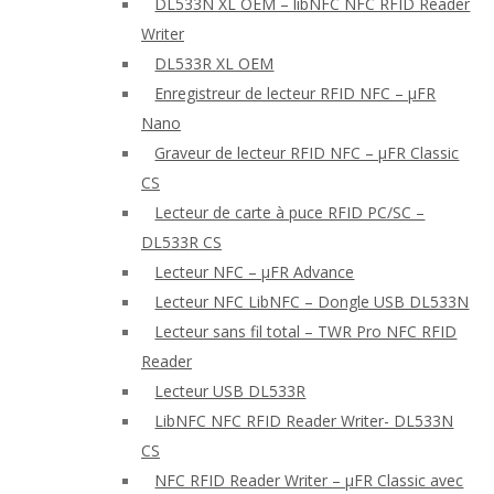
DL533N XL OEM – libNFC NFC RFID Reader
Writer
DL533R XL OEM
Enregistreur de lecteur RFID NFC – μFR
Nano
Graveur de lecteur RFID NFC – μFR Classic
CS
Lecteur de carte à puce RFID PC/SC –
DL533R CS
Lecteur NFC – μFR Advance
Lecteur NFC LibNFC – Dongle USB DL533N
Lecteur sans fil total – TWR Pro NFC RFID
Reader
Lecteur USB DL533R
LibNFC NFC RFID Reader Writer- DL533N
CS
NFC RFID Reader Writer – μFR Classic avec