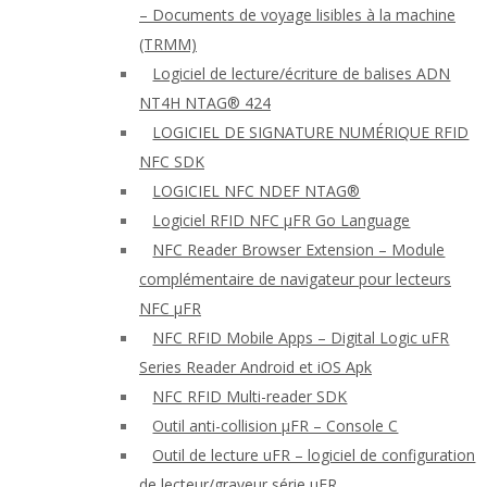
– Documents de voyage lisibles à la machine
(TRMM)
Logiciel de lecture/écriture de balises ADN
NT4H NTAG® 424
LOGICIEL DE SIGNATURE NUMÉRIQUE RFID
NFC SDK
LOGICIEL NFC NDEF NTAG®
Logiciel RFID NFC μFR Go Language
NFC Reader Browser Extension – Module
complémentaire de navigateur pour lecteurs
NFC μFR
NFC RFID Mobile Apps – Digital Logic uFR
Series Reader Android et iOS Apk
NFC RFID Multi-reader SDK
Outil anti-collision μFR – Console C
Outil de lecture uFR – logiciel de configuration
de lecteur/graveur série μFR