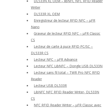
DL533N XL OEM – libNFC NFC RFID Reader
Writer
DL533R XL OEM
Enregistreur de lecteur RFID NFC – μFR
Nano
Graveur de lecteur RFID NFC – μFR Classic
CS
Lecteur de carte à puce RFID PC/SC –
DL533R CS
Lecteur NFC – μFR Advance
Lecteur NFC LibNFC – Dongle USB DL533N
Lecteur sans fil total – TWR Pro NFC RFID
Reader
Lecteur USB DL533R
LibNFC NFC RFID Reader Writer- DL533N
CS
NFC RFID Reader Writer – μFR Classic avec