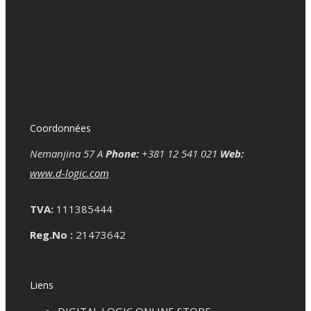
Coordonnées
Nemanjina 57 A
Phone:
+381 12 541 021
Web:
www.d-logic.com
TVA:
111385444
Reg.No :
21473642
Liens
DIGITAL LOGIC ONLINE STORE