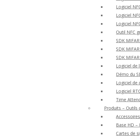
Logiciel NF
Logiciel N
Logiciel NF
Outil NFC g
SDK MIFARE 
SDK MIFARE 
SDK MIFARE
Logiciel de
Démo du SD
Logiciel de
Logiciel R
Time Atten
Produits – Outil
Accessoires
Base HD – E
Cartes de s