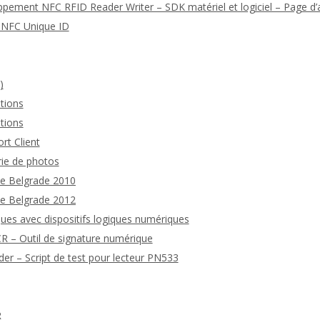
ppement NFC RFID Reader Writer – SDK matériel et logiciel – Page d’a
n NFC Unique ID
)
tions
tions
rt Client
rie de photos
de Belgrade 2010
de Belgrade 2012
ues avec dispositifs logiques numériques
 – Outil de signature numérique
 – Script de test pour lecteur PN533
R