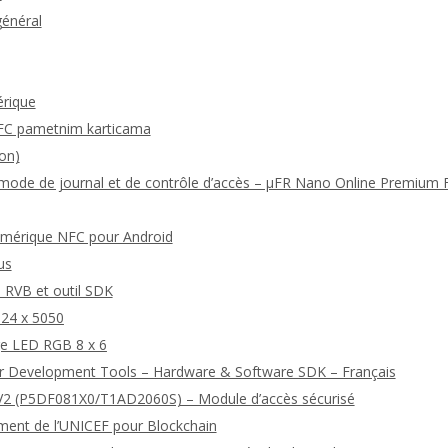
général
érique
FC pametnim karticama
on)
u mode de journal et de contrôle d’accès – μFR Nano Online Premium
numérique NFC pour Android
us
 RVB et outil SDK
24 x 5050
ge LED RGB 8 x 6
r Development Tools – Hardware & Software SDK – Français
2 (P5DF081X0/T1AD2060S) – Module d’accès sécurisé
ment de l’UNICEF pour Blockchain