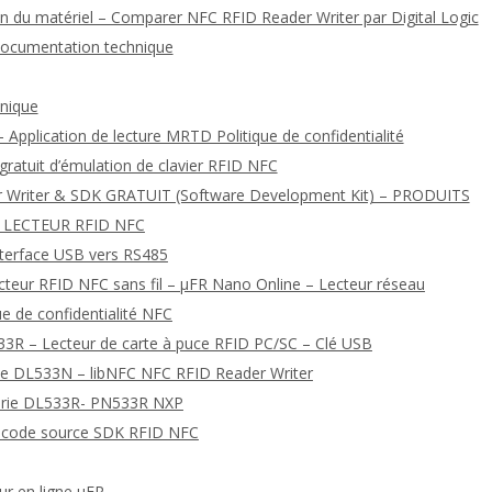
 du matériel – Comparer NFC RFID Reader Writer par Digital Logic
documentation technique
hnique
 Application de lecture MRTD Politique de confidentialité
 gratuit d’émulation de clavier RFID NFC
r Writer & SDK GRATUIT (Software Development Kit) – PRODUITS
 LECTEUR RFID NFC
nterface USB vers RS485
ecteur RFID NFC sans fil – μFR Nano Online – Lecteur réseau
que de confidentialité NFC
3R – Lecteur de carte à puce RFID PC/SC – Clé USB
érie DL533N – libNFC NFC RFID Reader Writer
série DL533R- PN533R NXP
de code source SDK RFID NFC
ur en ligne μFR