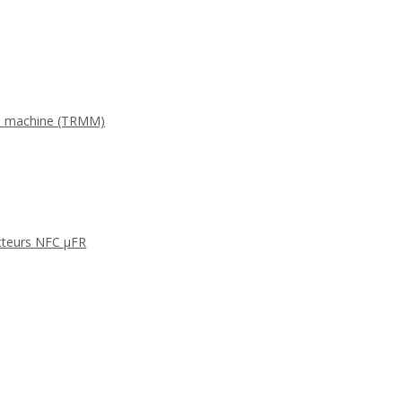
 la machine (TRMM)
cteurs NFC μFR