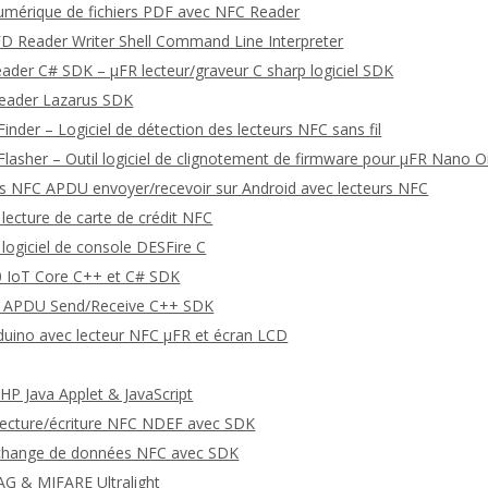
umérique de fichiers PDF avec NFC Reader
D Reader Writer Shell Command Line Interpreter
eader C# SDK – μFR lecteur/graveur C sharp logiciel SDK
Reader Lazarus SDK
inder – Logiciel de détection des lecteurs NFC sans fil
Flasher – Outil logiciel de clignotement de firmware pour μFR Nano O
NFC APDU envoyer/recevoir sur Android avec lecteurs NFC
lecture de carte de crédit NFC
logiciel de console DESFire C
 IoT Core C++ et C# SDK
APDU Send/Receive C++ SDK
uino avec lecteur NFC μFR et écran LCD
P Java Applet & JavaScript
 lecture/écriture NFC NDEF avec SDK
’échange de données NFC avec SDK
AG & MIFARE Ultralight