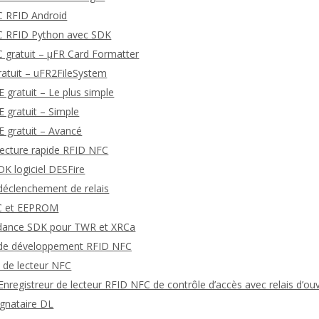
C RFID Android
FC RFID Python avec SDK
C gratuit – μFR Card Formatter
ratuit – uFR2FileSystem
gratuit – Le plus simple
gratuit – Simple
 gratuit – Avancé
 lecture rapide RFID NFC
K logiciel DESFire
 déclenchement de relais
TC et EEPROM
dance SDK pour TWR et XRCa
s de développement RFID NFC
 de lecteur NFC
nregistreur de lecteur RFID NFC de contrôle d’accès avec relais d’ou
ignataire DL