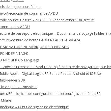
ciels de logique numérique
envoi/réception de commande APDU
 code source Desfire – NFC RFID Reader Writer SDK gratuit
e commandes APDU
 lecture de passeport électronique – Documents de voyage lisibles à
 lecture/écriture de balises ADN NT4H NTAG® 424
DE SIGNATURE NUMÉRIQUE RFID NFC SDK
NFC NDEF NTAG®
FID NFC μFR Go Language
 Browser Extension – Module complémentaire de navigateur pour le
bile Apps – Digital Logic uFR Series Reader Android et iOS Apk
ulti-reader SDK
ollision μFR – Console C
ture uFR – logiciel de configuration de lecteur/graveur série μFR
l Mifare
umérique – Outils de signature électronique