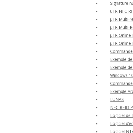
Signature n
uFR NFC RF
μFR Multi-r
μFR Multi-
μFR Online F
μFR Online 
Commandes 
Exemple de 
Exemple de 
Windows 10
Commande 
Exemple Ard
LUNAS
NFC RFID PH
Logiciel de
Logiciel d
Logiciel NT