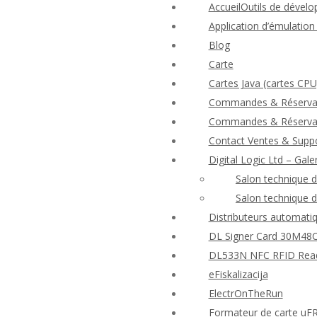
AccueilOutils de dévelo
Application d’émulatio
Blog
Carte
Cartes Java (cartes CPU
Commandes & Réserva
Commandes & Réserva
Contact Ventes & Suppo
Digital Logic Ltd – Gale
Salon technique 
Salon technique 
Distributeurs automatiq
DL Signer Card 30M48CR
DL533N NFC RFID Reader
eFiskalizacija
ElectrOnTheRun
Formateur de carte uF