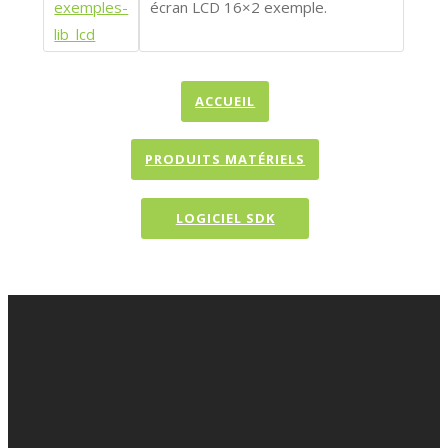
exemples-
écran LCD 16×2 exemple.
lib_lcd
ACCUEIL
PRODUITS MATÉRIELS
LOGICIEL SDK