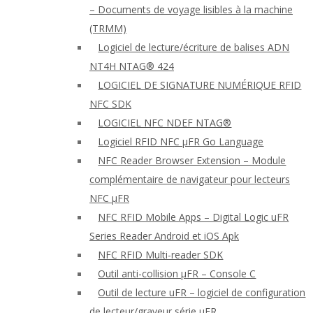
– Documents de voyage lisibles à la machine
(TRMM)
Logiciel de lecture/écriture de balises ADN
NT4H NTAG® 424
LOGICIEL DE SIGNATURE NUMÉRIQUE RFID
NFC SDK
LOGICIEL NFC NDEF NTAG®
Logiciel RFID NFC μFR Go Language
NFC Reader Browser Extension – Module
complémentaire de navigateur pour lecteurs
NFC μFR
NFC RFID Mobile Apps – Digital Logic uFR
Series Reader Android et iOS Apk
NFC RFID Multi-reader SDK
Outil anti-collision μFR – Console C
Outil de lecture uFR – logiciel de configuration
de lecteur/graveur série μFR