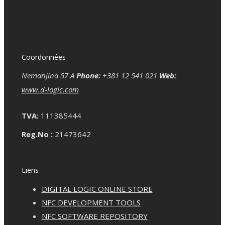
Coordonnées
Nemanjina 57 A
Phone:
+381 12 541 021
Web:
www.d-logic.com
TVA:
111385444
Reg.No :
21473642
Liens
DIGITAL LOGIC ONLINE STORE
NFC DEVELOPMENT TOOLS
NFC SOFTWARE REPOSITORY