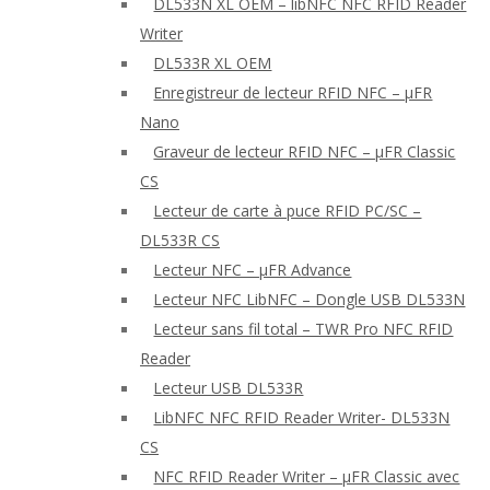
DL533N XL OEM – libNFC NFC RFID Reader
Writer
DL533R XL OEM
Enregistreur de lecteur RFID NFC – μFR
Nano
Graveur de lecteur RFID NFC – μFR Classic
CS
Lecteur de carte à puce RFID PC/SC –
DL533R CS
Lecteur NFC – μFR Advance
Lecteur NFC LibNFC – Dongle USB DL533N
Lecteur sans fil total – TWR Pro NFC RFID
Reader
Lecteur USB DL533R
LibNFC NFC RFID Reader Writer- DL533N
CS
NFC RFID Reader Writer – μFR Classic avec