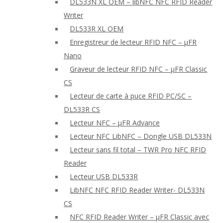
DL533N XL OEM – libNFC NFC RFID Reader
Writer
DL533R XL OEM
Enregistreur de lecteur RFID NFC – μFR
Nano
Graveur de lecteur RFID NFC – μFR Classic
CS
Lecteur de carte à puce RFID PC/SC –
DL533R CS
Lecteur NFC – μFR Advance
Lecteur NFC LibNFC – Dongle USB DL533N
Lecteur sans fil total – TWR Pro NFC RFID
Reader
Lecteur USB DL533R
LibNFC NFC RFID Reader Writer- DL533N
CS
NFC RFID Reader Writer – μFR Classic avec