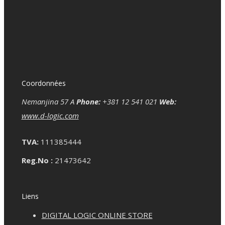
Coordonnées
Nemanjina 57 A
Phone:
+381 12 541 021
Web:
www.d-logic.com
TVA:
111385444
Reg.No :
21473642
Liens
DIGITAL LOGIC ONLINE STORE