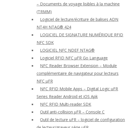
– Documents de voyage lisibles à la machine
(TRMM)
Logiciel de lecture/écriture de balises ADN
NT4H NTAG® 424
LOGICIEL DE SIGNATURE NUMÉRIQUE RFID
NFC SDK
LOGICIEL NFC NDEF NTAG®
Logiciel RFID NFC μFR Go Language
NFC Reader Browser Extension – Module
complémentaire de navigateur pour lecteurs
NFC μFR
NFC RFID Mobile Apps – Digital Logic uFR
Series Reader Android et iOS Apk
NFC RFID Multi-reader SDK
Outil anti-collision μFR – Console C
Outil de lecture uFR – logiciel de configuration
de lecteur/graveur série μFR