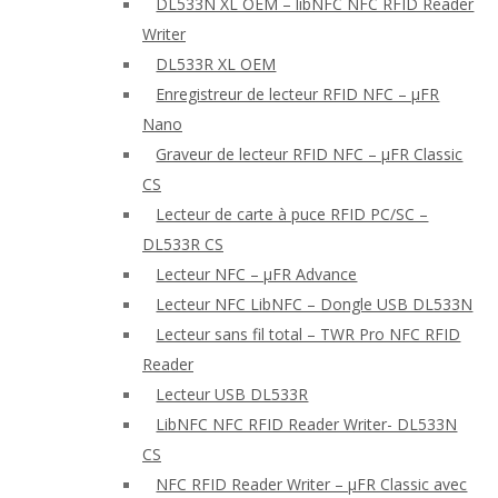
DL533N XL OEM – libNFC NFC RFID Reader
Writer
DL533R XL OEM
Enregistreur de lecteur RFID NFC – μFR
Nano
Graveur de lecteur RFID NFC – μFR Classic
CS
Lecteur de carte à puce RFID PC/SC –
DL533R CS
Lecteur NFC – μFR Advance
Lecteur NFC LibNFC – Dongle USB DL533N
Lecteur sans fil total – TWR Pro NFC RFID
Reader
Lecteur USB DL533R
LibNFC NFC RFID Reader Writer- DL533N
CS
NFC RFID Reader Writer – μFR Classic avec