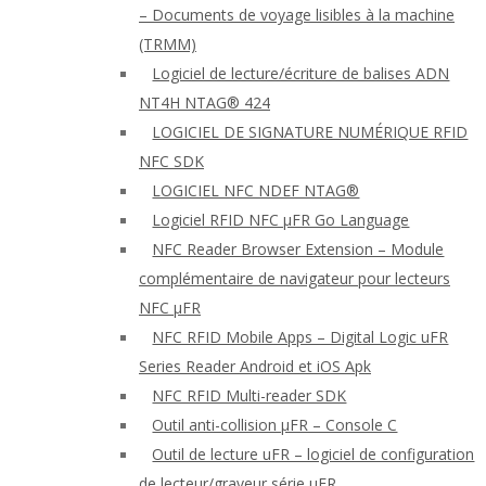
– Documents de voyage lisibles à la machine
(TRMM)
Logiciel de lecture/écriture de balises ADN
NT4H NTAG® 424
LOGICIEL DE SIGNATURE NUMÉRIQUE RFID
NFC SDK
LOGICIEL NFC NDEF NTAG®
Logiciel RFID NFC μFR Go Language
NFC Reader Browser Extension – Module
complémentaire de navigateur pour lecteurs
NFC μFR
NFC RFID Mobile Apps – Digital Logic uFR
Series Reader Android et iOS Apk
NFC RFID Multi-reader SDK
Outil anti-collision μFR – Console C
Outil de lecture uFR – logiciel de configuration
de lecteur/graveur série μFR