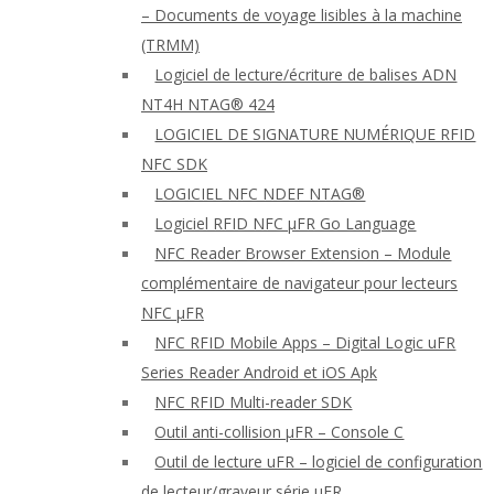
– Documents de voyage lisibles à la machine
(TRMM)
Logiciel de lecture/écriture de balises ADN
NT4H NTAG® 424
LOGICIEL DE SIGNATURE NUMÉRIQUE RFID
NFC SDK
LOGICIEL NFC NDEF NTAG®
Logiciel RFID NFC μFR Go Language
NFC Reader Browser Extension – Module
complémentaire de navigateur pour lecteurs
NFC μFR
NFC RFID Mobile Apps – Digital Logic uFR
Series Reader Android et iOS Apk
NFC RFID Multi-reader SDK
Outil anti-collision μFR – Console C
Outil de lecture uFR – logiciel de configuration
de lecteur/graveur série μFR