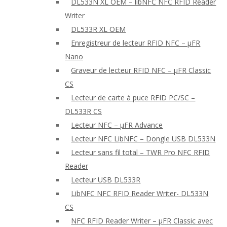
DL533N XL OEM – libNFC NFC RFID Reader
Writer
DL533R XL OEM
Enregistreur de lecteur RFID NFC – μFR
Nano
Graveur de lecteur RFID NFC – μFR Classic
CS
Lecteur de carte à puce RFID PC/SC –
DL533R CS
Lecteur NFC – μFR Advance
Lecteur NFC LibNFC – Dongle USB DL533N
Lecteur sans fil total – TWR Pro NFC RFID
Reader
Lecteur USB DL533R
LibNFC NFC RFID Reader Writer- DL533N
CS
NFC RFID Reader Writer – μFR Classic avec