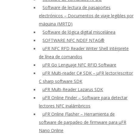
Software de lectura de pasaportes
electrónicos – Documentos de viaje legibles por
máquina (MRTD)
Software de lógica digital miscelánea
SOFTWARE NFC NDEF NTAG®
uFR NFC RFD Reader Writer Shell Intérprete
de línea de comandos
μFR Go Lenguaje NFC RFID Software
μFR Multi-reader C# SDK – μFR lector/escritor
C sharp software SDK
μFR Multi-Reader Lazarus SDK
μFR Online Finder – Software para detectar
lectores NFC inalámbricos
μFR Online Flasher – Herramienta de
software de parpadeo de firmware para μFR
Nano Online