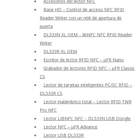
Accesorios del lector NFC
Base HD – Control de acceso NFC RFID
Reader Writer con un relé de apertura de
puerta
DL533N XL OEM – libNFC NFC RFID Reader
Writer
DL533R XL OEM
Escritor de lector RFID NFC – μFR Nano
Grabador de lectores RFID NFC – μFR Classic
CS
Lector de tarjetas inteligentes PC/SC RFID –
DL533R CS
Lector inalámbrico total – Lector RFID TWR
Pro NFC
Lector LIBNFC NFC – DL533N USB Dongle
Lector NFC – μFR Advance
Lector USB DL533R