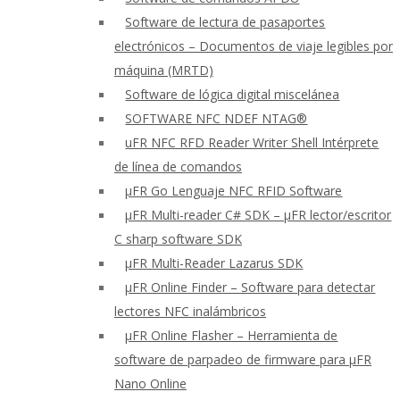
Software de lectura de pasaportes
electrónicos – Documentos de viaje legibles por
máquina (MRTD)
Software de lógica digital miscelánea
SOFTWARE NFC NDEF NTAG®
uFR NFC RFD Reader Writer Shell Intérprete
de línea de comandos
μFR Go Lenguaje NFC RFID Software
μFR Multi-reader C# SDK – μFR lector/escritor
C sharp software SDK
μFR Multi-Reader Lazarus SDK
μFR Online Finder – Software para detectar
lectores NFC inalámbricos
μFR Online Flasher – Herramienta de
software de parpadeo de firmware para μFR
Nano Online