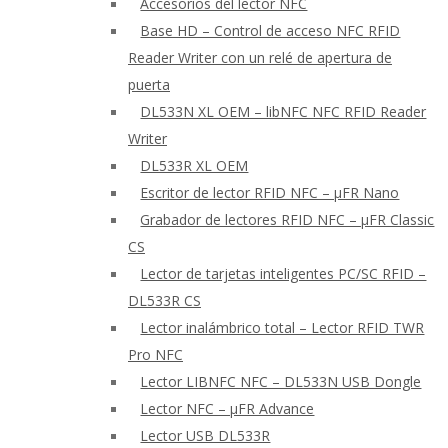
Accesorios del lector NFC
Base HD – Control de acceso NFC RFID
Reader Writer con un relé de apertura de
puerta
DL533N XL OEM – libNFC NFC RFID Reader
Writer
DL533R XL OEM
Escritor de lector RFID NFC – μFR Nano
Grabador de lectores RFID NFC – μFR Classic
CS
Lector de tarjetas inteligentes PC/SC RFID –
DL533R CS
Lector inalámbrico total – Lector RFID TWR
Pro NFC
Lector LIBNFC NFC – DL533N USB Dongle
Lector NFC – μFR Advance
Lector USB DL533R