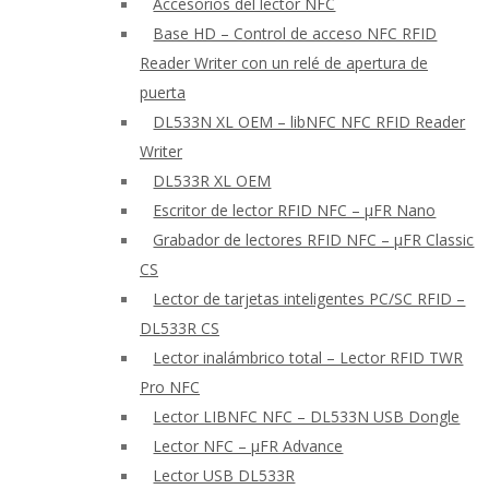
Accesorios del lector NFC
Base HD – Control de acceso NFC RFID
Reader Writer con un relé de apertura de
puerta
DL533N XL OEM – libNFC NFC RFID Reader
Writer
DL533R XL OEM
Escritor de lector RFID NFC – μFR Nano
Grabador de lectores RFID NFC – μFR Classic
CS
Lector de tarjetas inteligentes PC/SC RFID –
DL533R CS
Lector inalámbrico total – Lector RFID TWR
Pro NFC
Lector LIBNFC NFC – DL533N USB Dongle
Lector NFC – μFR Advance
Lector USB DL533R