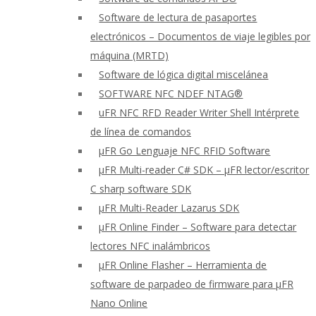
Software de lectura de pasaportes
electrónicos – Documentos de viaje legibles por
máquina (MRTD)
Software de lógica digital miscelánea
SOFTWARE NFC NDEF NTAG®
uFR NFC RFD Reader Writer Shell Intérprete
de línea de comandos
μFR Go Lenguaje NFC RFID Software
μFR Multi-reader C# SDK – μFR lector/escritor
C sharp software SDK
μFR Multi-Reader Lazarus SDK
μFR Online Finder – Software para detectar
lectores NFC inalámbricos
μFR Online Flasher – Herramienta de
software de parpadeo de firmware para μFR
Nano Online