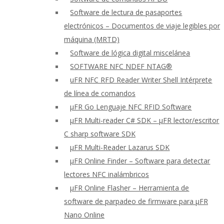
Software de lectura de pasaportes
electrónicos – Documentos de viaje legibles por
máquina (MRTD)
Software de lógica digital miscelánea
SOFTWARE NFC NDEF NTAG®
uFR NFC RFD Reader Writer Shell Intérprete
de línea de comandos
μFR Go Lenguaje NFC RFID Software
μFR Multi-reader C# SDK – μFR lector/escritor
C sharp software SDK
μFR Multi-Reader Lazarus SDK
μFR Online Finder – Software para detectar
lectores NFC inalámbricos
μFR Online Flasher – Herramienta de
software de parpadeo de firmware para μFR
Nano Online