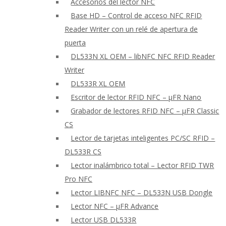
Accesorios del lector NFC
Base HD – Control de acceso NFC RFID
Reader Writer con un relé de apertura de
puerta
DL533N XL OEM – libNFC NFC RFID Reader
Writer
DL533R XL OEM
Escritor de lector RFID NFC – μFR Nano
Grabador de lectores RFID NFC – μFR Classic
CS
Lector de tarjetas inteligentes PC/SC RFID –
DL533R CS
Lector inalámbrico total – Lector RFID TWR
Pro NFC
Lector LIBNFC NFC – DL533N USB Dongle
Lector NFC – μFR Advance
Lector USB DL533R