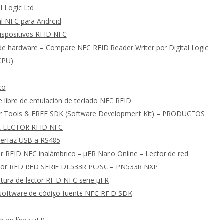
l Logic Ltd
al NFC para Android
ispositivos RFID NFC
e hardware – Compare NFC RFID Reader Writer por Digital Logic
 CPU)
s
co
e libre de emulación de teclado NFC RFID
er Tools & FREE SDK (Software Development Kit) – PRODUCTOS
 LECTOR RFID NFC
nterfaz USB a RS485
or RFID NFC inalámbrico – μFR Nano Online – Lector de red
ctor RFD RFD SERIE DL533R PC/SC – PN533R NXP
tura de lector RFID NFC serie μFR
software de código fuente NFC RFID SDK
r en línea μFR