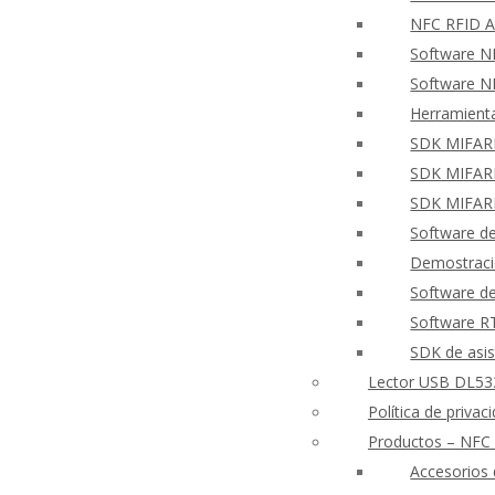
NFC RFID A
Software N
Software NF
Herramient
SDK MIFARE
SDK MIFARE
SDK MIFARE
Software de
Demostraci
Software de
Software 
SDK de asis
Lector USB DL533
Política de priva
Productos – NFC
Accesorios 