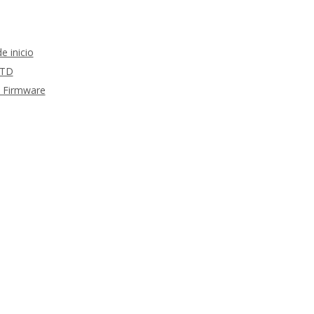
 inicio
RTD
m Firmware