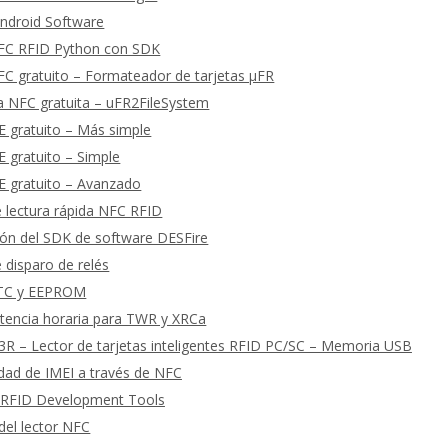
ndroid Software
FC RFID Python con SDK
C gratuito – Formateador de tarjetas μFR
a NFC gratuita – uFR2FileSystem
 gratuito – Más simple
 gratuito – Simple
 gratuito – Avanzado
 lectura rápida NFC RFID
ón del SDK de software DESFire
 disparo de relés
RTC y EEPROM
tencia horaria para TWR y XRCa
R – Lector de tarjetas inteligentes RFID PC/SC – Memoria USB
cidad de IMEI a través de NFC
 RFID Development Tools
del lector NFC