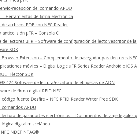
 envío/recepción del comando APDU
al – Herramientas de firma electrónica
al de archivos PDF con NFC Reader
 anticolisión μFR – Consola C
 de lectores uFR – Software de configuración de lector/escritor de la
tware SDK
 Browser Extension – Complemento de navegador para lectores NF
licaciones móviles – Digital Logic uFR Series Reader Android e iOS 
ULTI-lector SDK
 424 Software de lectura/escritura de etiquetas de ADN
ware de firma digital RFID NFC
 código fuente Desfire – NFC RFID Reader Writer Free SDK
de comandos APDU
 lectura de pasaportes electrónicos – Documentos de viaje legible
 lógica digital miscelánea
 NFC NDEF NTAG®