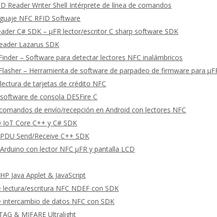
 Reader Writer Shell Intérprete de línea de comandos
guaje NFC RFID Software
eader C# SDK – μFR lector/escritor C sharp software SDK
Reader Lazarus SDK
Finder – Software para detectar lectores NFC inalámbricos
Flasher – Herramienta de software de parpadeo de firmware para μ
lectura de tarjetas de crédito NFC
software de consola DESFire C
omandos de envío/recepción en Android con lectores NFC
 IoT Core C++ y C# SDK
PDU Send/Receive C++ SDK
Arduino con lector NFC μFR y pantalla LCD
P Java Applet & JavaScript
e lectura/escritura NFC NDEF con SDK
e intercambio de datos NFC con SDK
TAG & MIFARE Ultralight