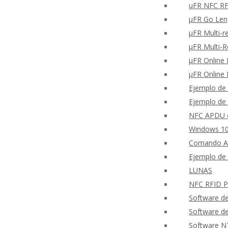
uFR NFC RFD
μFR Go Len
μFR Multi-r
μFR Multi-
μFR Online 
μFR Online 
Ejemplo de 
Ejemplo de 
NFC APDU c
Windows 10
Comando A
Ejemplo de 
LUNAS
NFC RFID PH
Software d
Software d
Software N