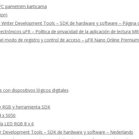
FC pametnim karticama
ion)
riter Development Tools – SDK de hardware y software – Página de
ectrónicos uFR – Política de privacidad de la aplicación de lectura M
 del modo de registro y control de acceso – μFR Nano Online Premiu
con dispositivos lógicos digitales
D RGB y herramienta SDK
4 x 5050
la LED RGB 8 x 6
r Development Tools – SDK de hardware y software – Nederlands