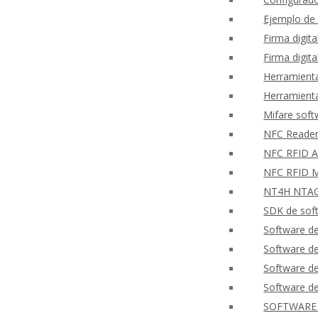
Ejemplo de
Firma digit
Firma digit
Herramienta
Herramienta
Mifare sof
NFC Reader
NFC RFID Ap
NFC RFID M
NT4H NTAG®
SDK de soft
Software de
Software 
Software de
Software de
SOFTWARE