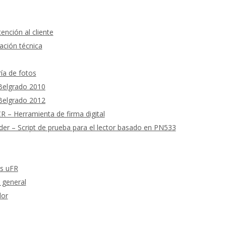
ención al cliente
ción técnica
ría de fotos
 Belgrado 2010
 Belgrado 2012
 – Herramienta de firma digital
 – Script de prueba para el lector basado en PN533
as uFR
 general
dor