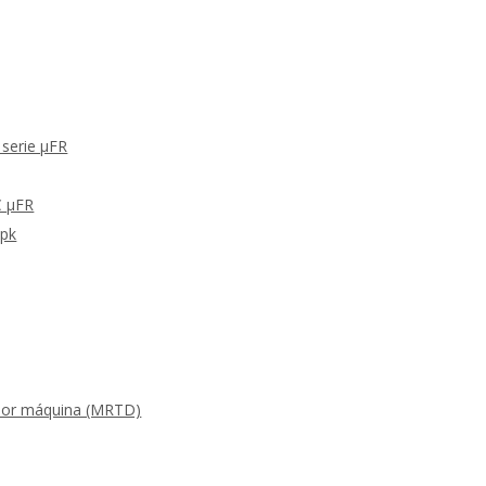
 serie μFR
C μFR
Apk
s por máquina (MRTD)