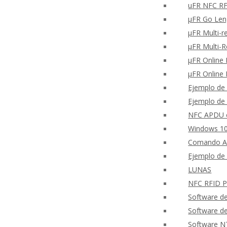
uFR NFC RFD
μFR Go Len
μFR Multi-r
μFR Multi-
μFR Online 
μFR Online 
Ejemplo de 
Ejemplo de 
NFC APDU c
Windows 10
Comando A
Ejemplo de 
LUNAS
NFC RFID PH
Software d
Software d
Software N