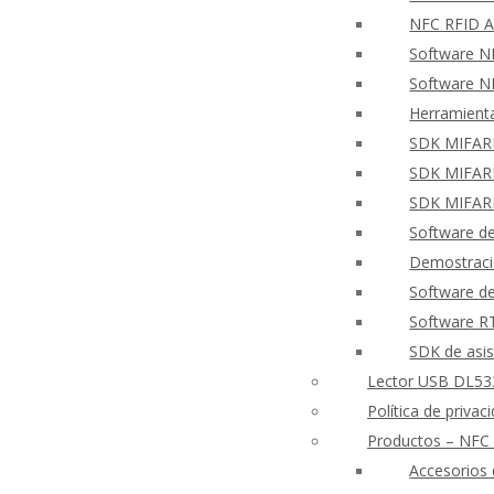
NFC RFID A
Software N
Software NF
Herramient
SDK MIFARE
SDK MIFARE
SDK MIFARE
Software de
Demostraci
Software de
Software 
SDK de asis
Lector USB DL533
Política de priva
Productos – NFC
Accesorios 