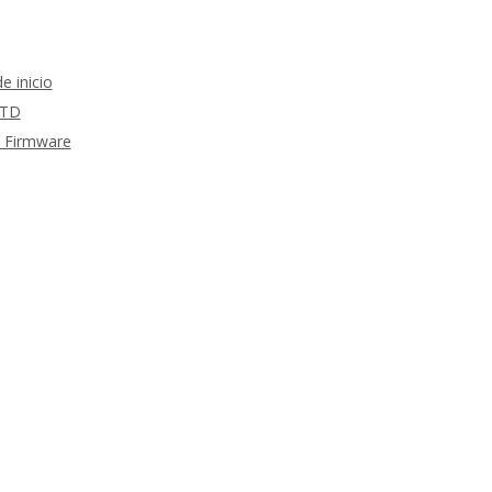
 inicio
RTD
m Firmware