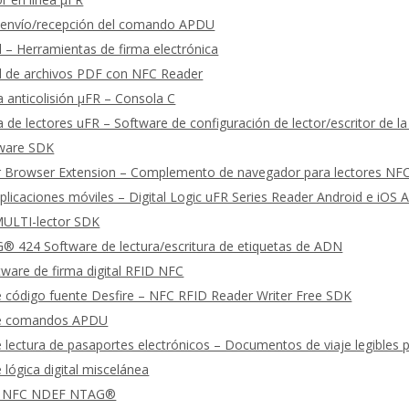
 envío/recepción del comando APDU
al – Herramientas de firma electrónica
al de archivos PDF con NFC Reader
 anticolisión μFR – Consola C
 de lectores uFR – Software de configuración de lector/escritor de la
tware SDK
 Browser Extension – Complemento de navegador para lectores NF
licaciones móviles – Digital Logic uFR Series Reader Android e iOS 
ULTI-lector SDK
 424 Software de lectura/escritura de etiquetas de ADN
ware de firma digital RFID NFC
 código fuente Desfire – NFC RFID Reader Writer Free SDK
de comandos APDU
 lectura de pasaportes electrónicos – Documentos de viaje legible
 lógica digital miscelánea
 NFC NDEF NTAG®