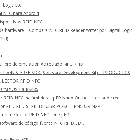
l Logic Ltd
al NFC para Android
ispositivos RFID NFC
e hardware – Compare NFC RFID Reader Writer por Digital Logic
 CPU)
s
co
e libre de emulación de teclado NFC RFID
er Tools & FREE SDK (Software Development Kit) – PRODUCTOS
 LECTOR RFID NFC
nterfaz USB a RS485
or RFID NFC inalámbrico – μFR Nano Online – Lector de red
ctor RFD RFD SERIE DL533R PC/SC – PN533R NXP
tura de lector RFID NFC serie μFR
software de código fuente NFC RFID SDK
r en línea μFR