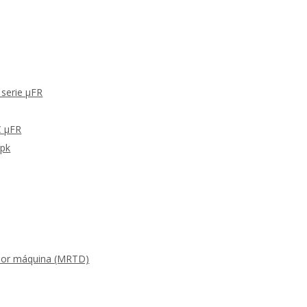
 serie μFR
C μFR
Apk
s por máquina (MRTD)