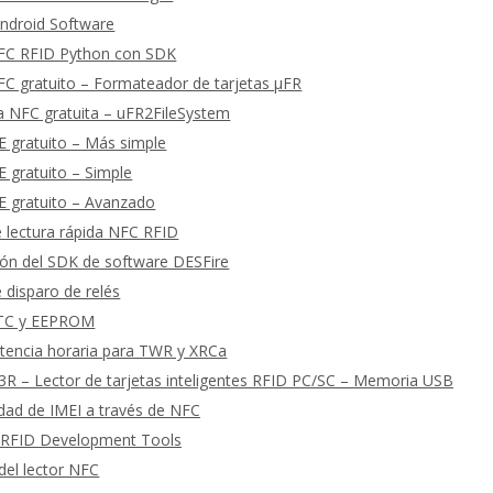
ndroid Software
FC RFID Python con SDK
C gratuito – Formateador de tarjetas μFR
a NFC gratuita – uFR2FileSystem
 gratuito – Más simple
 gratuito – Simple
 gratuito – Avanzado
 lectura rápida NFC RFID
ón del SDK de software DESFire
 disparo de relés
RTC y EEPROM
tencia horaria para TWR y XRCa
R – Lector de tarjetas inteligentes RFID PC/SC – Memoria USB
cidad de IMEI a través de NFC
 RFID Development Tools
del lector NFC