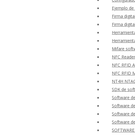
Ejemplo de
Firma digit
Firma digit
Herramienta
Herramienta
Mifare sof
NFC Reader
NFC RFID Ap
NFC RFID M
NT4H NTAG®
SDK de soft
Software de
Software 
Software de
Software de
SOFTWARE