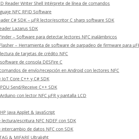
 Reader Writer Shell Intérprete de línea de comandos
guaje NFC RFID Software
eader C# SDK – μFR lector/escritor C sharp software SDK
Reader Lazarus SDK
Finder – Software para detectar lectores NFC inalámbricos
Flasher – Herramienta de software de parpadeo de firmware para μ
lectura de tarjetas de crédito NFC
software de consola DESFire C
omandos de envío/recepción en Android con lectores NFC
 IoT Core C++ y C# SDK
PDU Send/Receive C++ SDK
Arduino con lector NFC μFR y pantalla LCD
P Java Applet & JavaScript
e lectura/escritura NFC NDEF con SDK
e intercambio de datos NFC con SDK
TAG & MIFARE Ultralight