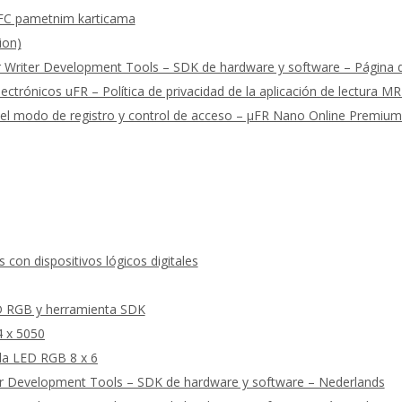
FC pametnim karticama
ion)
riter Development Tools – SDK de hardware y software – Página de
ectrónicos uFR – Política de privacidad de la aplicación de lectura M
 del modo de registro y control de acceso – μFR Nano Online Premiu
con dispositivos lógicos digitales
D RGB y herramienta SDK
4 x 5050
la LED RGB 8 x 6
r Development Tools – SDK de hardware y software – Nederlands