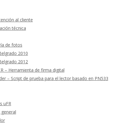
ención al cliente
ción técnica
ría de fotos
 Belgrado 2010
 Belgrado 2012
 – Herramienta de firma digital
 – Script de prueba para el lector basado en PN533
as uFR
 general
dor