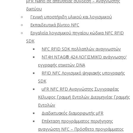
μFR Nano σε απευθείας σύνδεση – Αναγνώστης
δικτύου
Γενική υποστήριξη υλικού και λογισμικού
Εκπαιδευτικά βίντεο NFC
Εργαλεία λογισμικού πηγαίου κώδικα NFC RFID
SDK
NFC RFID SDK πολλαπλών αναγνωστών
NT4H NTAG® 424 ΛΟΓΙΣΜΙΚΌ ανάγνωσης/
εγγραφής ετικετών DNA
RFID NFC Λογισμικό ψηφιακής υπογραφής
SDK
uFR NFC RFD Αναγνώστης Συγγραφέας
Κέλυφος Γραμμή Εντολών Διερμηνέας Γραμμής
Εντολών
Διαδικτυακός διαμορφωτής μFR
Επέκταση προγράμματος περιήγησης
αναγνώστη NFC – Πρόσθετο προγράμματος