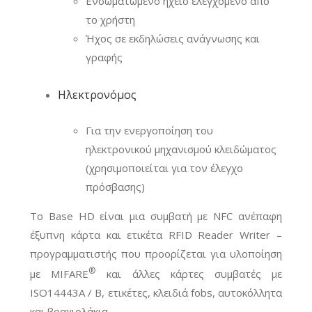
Ενσωματωμένο ηχείο ελεγχόμενο από
το χρήστη
Ήχος σε εκδηλώσεις ανάγνωσης και
γραφής
Ηλεκτρονόμος
Για την ενεργοποίηση του
ηλεκτρονικού μηχανισμού κλειδώματος
(χρησιμοποιείται για τον έλεγχο
πρόσβασης)
Το Base HD είναι μια συμβατή με NFC ανέπαφη
έξυπνη κάρτα και ετικέτα RFID Reader Writer –
προγραμματιστής που προορίζεται για υλοποίηση
®
με MIFARE
και άλλες κάρτες συμβατές με
ISO14443A / B, ετικέτες, κλειδιά fobs, αυτοκόλλητα
και βραχιολάκια.