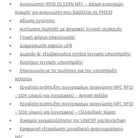
Αναγνώστης RFID DL533N NFC – Δέσμη ενεργειών
δοκιμής για αναγνώστη που βασίζεται σε PN533
Αξίωση εγγύησης
Αυτόματοι πωλητές με ψηφιακές λογικές συσκευές
Γενική φόρμα επικοινωνίας
Διαμορφωτής καρτών uFR
Δωρεάν &; εξειδικευμένα σχέδια τεχνικής υποστήριξης
Εισιτήριο τεχνικής υποστήριξης
Επικοινωνία με τις πωλήσεις και την υποστήριξη
πελατών
Εργαλεία ανάπτυξης συγγραφέων αναγνώστη NFC RFID
– SDK υλικού και λογισμικού – Αρχική σελίδα
Εργαλεία ανάπτυξης συγγραφέων αναγνώστη NFC RFID
– SDK υλικού και λογισμικού – Ολλανδικές Χώρες
Ευκαιρία χρηματοδότησης της UNICEF για blockchain
Εφαρμογή εξομοίωσης μοναδικού αναγνωριστικού
NFC