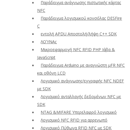
Παράδειγμα ανάγνωσης πιστωτικής κάρτας
NFC
Παράδειγμα λογισμικού κονσόλας DESFire
C
εντολή APDU Αποστολή/λήψη C++ SDK
ΛΟΎΝΑς
Μικροεφαρμογή NFC RFID PHP Ιάβα &
JavaScript
Παράδειγμα Arduino με αναγνώστη μFR NFC
και οθόνη LCD
Λογισμικό ανάγνωσης/εγγραφής NFC NDEF
με SDK
Λογισμικό ανταλλαγής δεδομένων NFC με
SDK
NTAG &MIFARE Υπερελαφρό λογισμικό
Λογισμικό NFC RFID για αρρενωπό
Λογισμικό Πύθωνα RFID NFC με SDK