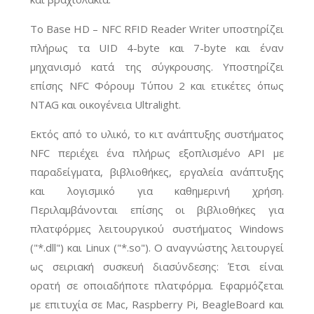
Το Base HD – NFC RFID Reader Writer υποστηρίζει
πλήρως τα UID 4-byte και 7-byte και έναν
μηχανισμό κατά της σύγκρουσης. Υποστηρίζει
επίσης NFC Φόρουμ Τύπου 2 και ετικέτες όπως
NTAG και οικογένεια Ultralight.
Εκτός από το υλικό, το κιτ ανάπτυξης συστήματος
NFC περιέχει ένα πλήρως εξοπλισμένο API με
παραδείγματα, βιβλιοθήκες, εργαλεία ανάπτυξης
και λογισμικό για καθημερινή χρήση.
Περιλαμβάνονται επίσης οι βιβλιοθήκες για
πλατφόρμες λειτουργικού συστήματος Windows
("*.dll") και Linux ("*.so"). Ο αναγνώστης λειτουργεί
ως σειριακή συσκευή διασύνδεσης: Έτσι είναι
ορατή σε οποιαδήποτε πλατφόρμα. Εφαρμόζεται
με επιτυχία σε Mac, Raspberry Pi, BeagleBoard και