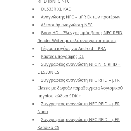
RFID libNFC NFC
DL533R XL ΚΑΕ
Αναγνώστης NFC – μFR Εκ των προτέρων
Αξεσουάρ αναγνώστη NFC
Βάση HD – Έλεγχος πρόσβασης NFC RFID
Reader Writer με ρελέ ανοίγματος πόρτας
Γέφυρα ισχύος για Android – PBA
Κάρτες υπογραφής DL
Συγγραφέας αναγνώστη NFC NFC RFID –
DL533N CS
Συγγραφέας αναγνώστη NFC RFID – μFR
Classic με δωρεάν παραδείγματα λογισμικού
πηγαίου κώδικα SDK +
Συγγραφέας αναγνώστη NFC RFID – μFR
Nano
Συγγραφέας αναγνώστη NFC RFID – μFR
Κλασικό CS