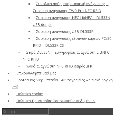
Συνολική ασύρματη συσκευή ανάγνωσης –
Συσκευή ανάγνωσης TWR Pro NFC RFID
Συσκευή ανάγνωσης NFC LibNFC – DL533N
USB dongle
Συσκευή ανάγνωσης USB DL533R
Συσκευή ανάγνωσης έξυπνων καρτών PC/SC
RFID – DL533R CS
Σειρά DL533N – Συγγραφέας αναγνώστη LIBNFC
NFC RFID
Υλικό αναγνώστη NFC RFID σειράς μFR
Επικοινωνήστε μαζί μας
Εορτασμός 50ης Επετείου -Φωτογραφίες Ψηφιακή Λογική
Λτδ
Πολιτική cookie
Πολιτική Προστασίας Προσωπικών Δεδομένων