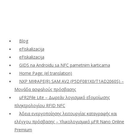
Blog
eFiskalizacija
eFiskalizacija
GIDS na Androidu sa NFC pametnim karticama
Home Page: (el translation)
NXP ΜΙΦΑΡΕ(R) SAM AV2 (P5DF081X0/T1AD2060S) –
Μονάδα ασφαλούς πρόσβασης
uFR2File Lite – Δωρεάν λογισμικό εξομοίωσης
πληκτρολογίου RFID NFC
Άδεια ενεργοποίησης λειτουργίας καταγραφής και
ελέγχου πρόσβασης – Υλικολογισμικό μFR Nano Online
Premium