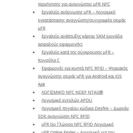
περιήγησης για αναγνώστες μFR NFC
Εργαλείο ανάγνωσης uFR – Λογισμικό
εγκατάστασης αναγνώστη/συγγραφέα σειράς
μFR
Εργαλείο ανάπτυξης κάρτας SAM (μονάδα
ασφαλούς εφαρμογής)
Εργαλείο κατά της σύγκρουσης μFR –
Κονσόλα C
Εφαρμογές για κινητά NFC RFID – Ψηφιακός
αναγνώστης σειράς uFR για Android και iOS
Apk
ΛΟΓΙΣΜΙΚΌ NFC NDEF NTAG®
Λογισμικό εντολών APDU
Λογισμικό πηγαίου κώδικα Desfire – Δωρεάν
SDK αναγνώστη NFC RFID
μFR Go Γλώσσα NFC RFID Λογισμικό
μFR Online Finder – Λογισμικό για την