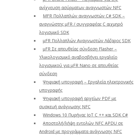
ανίχνευση ασύρματων αναγνωστών NFC
ΜFR Πολλαπλών αναγνωστών C# SDK –
αναγνώστης μFR / συγγραφέας C αιχμηρό
λογισμικό SDK
μFR Πολλαπλών Αναγνωστών Λάζαρος SDK
μFR Σε απευθείας σύνδεση Flasher –
Υλικολογισμικό αναβοσβήνει εργαλείο
λογισμικού για μFR Nano σε απευθείας
σύνδεση
Ψηφιακή υπογραφή – Εργαλεία ηλεκτρονικής
υπογραφής
Ψηφιακή υπογραφή αρχείων PDF με
συσκευή ανάγνωσης NFC
Windows 10 Πυρήνας IoT C ++ και SDK C#
Αποστολή/λήψη εντολών NFC APDU σε
Android με προγράμματα ανάγνωσης NFC