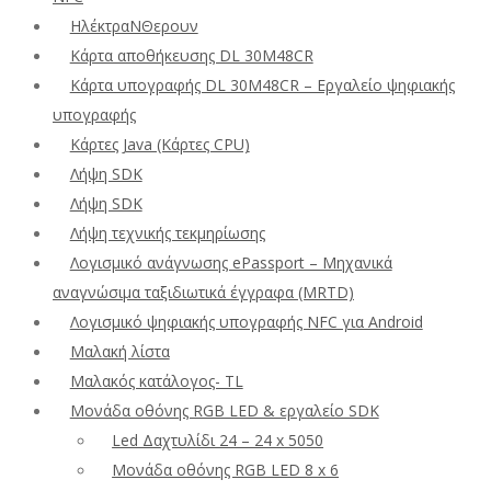
ΗλέκτραΝΘερουν
Κάρτα αποθήκευσης DL 30M48CR
Κάρτα υπογραφής DL 30M48CR – Εργαλείο ψηφιακής
υπογραφής
Κάρτες Java (Κάρτες CPU)
Λήψη SDK
Λήψη SDK
Λήψη τεχνικής τεκμηρίωσης
Λογισμικό ανάγνωσης ePassport – Μηχανικά
αναγνώσιμα ταξιδιωτικά έγγραφα (MRTD)
Λογισμικό ψηφιακής υπογραφής NFC για Android
Μαλακή λίστα
Μαλακός κατάλογος- TL
Μονάδα οθόνης RGB LED & εργαλείο SDK
Led Δαχτυλίδι 24 – 24 x 5050
Μονάδα οθόνης RGB LED 8 x 6