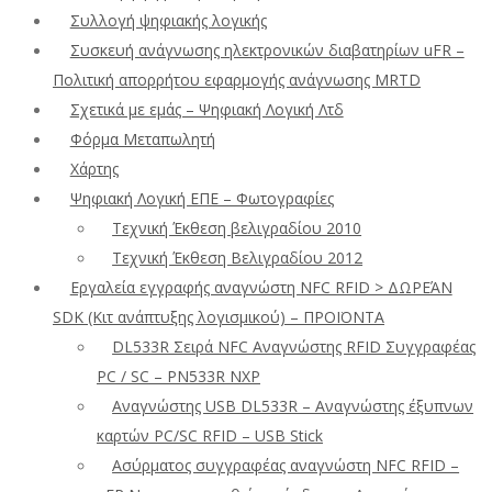
Συλλογή ψηφιακής λογικής
Συσκευή ανάγνωσης ηλεκτρονικών διαβατηρίων uFR –
Πολιτική απορρήτου εφαρμογής ανάγνωσης MRTD
Σχετικά με εμάς – Ψηφιακή Λογική Λτδ
Φόρμα Μεταπωλητή
Χάρτης
Ψηφιακή Λογική ΕΠΕ – Φωτογραφίες
Τεχνική Έκθεση βελιγραδίου 2010
Τεχνική Έκθεση Βελιγραδίου 2012
Εργαλεία εγγραφής αναγνώστη NFC RFID > ΔΩΡΕΆΝ
SDK (Κιτ ανάπτυξης λογισμικού) – ΠΡΟΪΟΝΤΑ
DL533R Σειρά NFC Αναγνώστης RFID Συγγραφέας
PC / SC – PN533R NXP
Αναγνώστης USB DL533R – Αναγνώστης έξυπνων
καρτών PC/SC RFID – USB Stick
Ασύρματος συγγραφέας αναγνώστη NFC RFID –