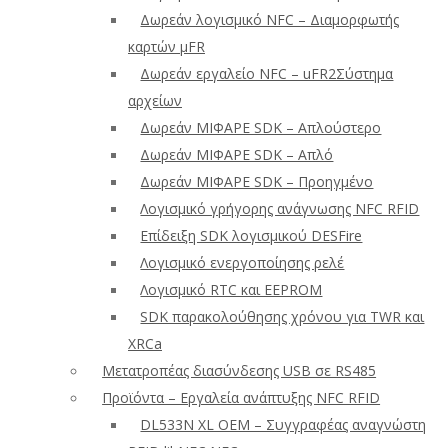
Δωρεάν λογισμικό NFC – Διαμορφωτής
καρτών μFR
Δωρεάν εργαλείο NFC – uFR2Σύστημα
αρχείων
Δωρεάν ΜΙΦΑΡΕ SDK – Απλούστερο
Δωρεάν ΜΙΦΑΡΕ SDK – Απλό
Δωρεάν ΜΙΦΑΡΕ SDK – Προηγμένο
Λογισμικό γρήγορης ανάγνωσης NFC RFID
Επίδειξη SDK λογισμικού DESFire
Λογισμικό ενεργοποίησης ρελέ
Λογισμικό RTC και EEPROM
SDK παρακολούθησης χρόνου για TWR και
XRCa
Μετατροπέας διασύνδεσης USB σε RS485
Προϊόντα – Εργαλεία ανάπτυξης NFC RFID
DL533N XL OEM – Συγγραφέας αναγνώστη