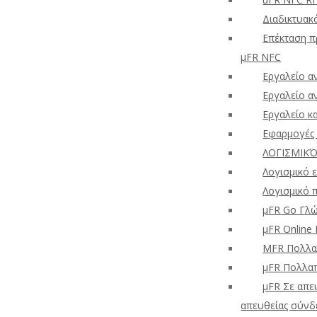
Διαδικτυακ
Επέκταση π
μFR NFC
Εργαλείο α
Εργαλείο α
Εργαλείο κ
Εφαρμογές 
ΛΟΓΙΣΜΙΚ
Λογισμικό
Λογισμικό 
μFR Go Γλώ
μFR Online
ΜFR Πολλαπ
μFR Πολλα
μFR Σε απε
απευθείας σύνδ