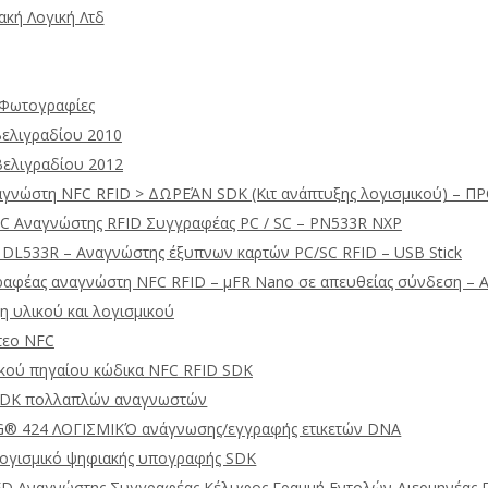
ακή Λογική Λτδ
 Φωτογραφίες
βελιγραδίου 2010
Βελιγραδίου 2012
αγνώστη NFC RFID > ΔΩΡΕΆΝ SDK (Κιτ ανάπτυξης λογισμικού) – Π
C Αναγνώστης RFID Συγγραφέας PC / SC – PN533R NXP
DL533R – Αναγνώστης έξυπνων καρτών PC/SC RFID – USB Stick
αφέας αναγνώστη NFC RFID – μFR Nano σε απευθείας σύνδεση – 
η υλικού και λογισμικού
τεο NFC
ικού πηγαίου κώδικα NFC RFID SDK
SDK πολλαπλών αναγνωστών
® 424 ΛΟΓΙΣΜΙΚΌ ανάγνωσης/εγγραφής ετικετών DNA
ογισμικό ψηφιακής υπογραφής SDK
D Αναγνώστης Συγγραφέας Κέλυφος Γραμμή Εντολών Διερμηνέας 