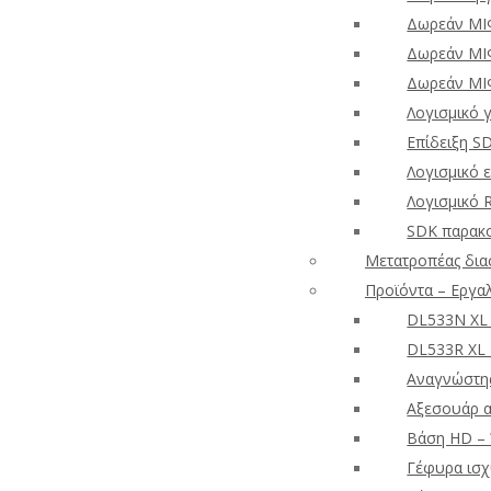
Δωρεάν ΜΙ
Δωρεάν ΜΙ
Δωρεάν ΜΙ
Λογισμικό 
Επίδειξη S
Λογισμικό 
Λογισμικό 
SDK παρακ
Μετατροπέας δια
Προϊόντα – Εργα
DL533N XL
DL533R XL
Αναγνώστης
Αξεσουάρ 
Βάση HD – 
Γέφυρα ισχ