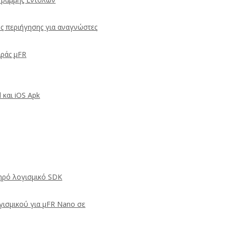
 περιήγησης για αναγνώστες
ιράς μFR
 και iOS Apk
ηρό λογισμικό SDK
γισμικού για μFR Nano σε