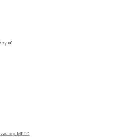
λογική
νάγνωσης MRTD