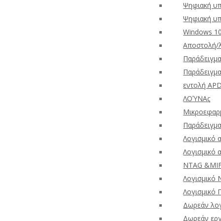
Ψηφιακή υπ
Ψηφιακή υ
Windows 10
Αποστολή/
Παράδειγμα
Παράδειγμα
εντολή AP
ΛΟΎΝΑς
Μικροεφαρμ
Παράδειγμα
Λογισμικό
Λογισμικό 
NTAG &MIF
Λογισμικό 
Λογισμικό 
Δωρεάν λογ
Δωρεάν εργ