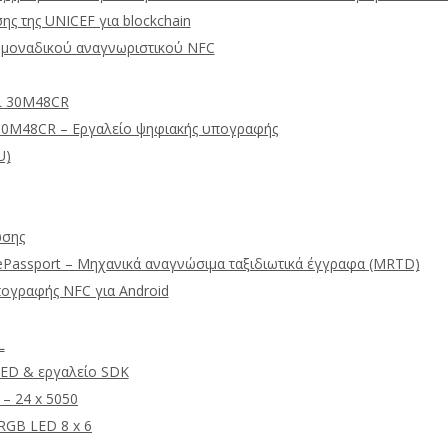
ης της UNICEF για blockchain
μοναδικού αναγνωριστικού NFC
L 30M48CR
30M48CR – Εργαλείο ψηφιακής υπογραφής
U)
ωσης
ePassport – Μηχανικά αναγνώσιμα ταξιδιωτικά έγγραφα (MRTD)
πογραφής NFC για Android
L
ED & εργαλείο SDK
 – 24 x 5050
GB LED 8 x 6