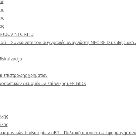
ις
ις
ις
ις
σκευών NFC RFID
κού – Συγκρίνετε τον συγγραφέα αναγνώστη NFC RFID με ψηφιακή 
skalizacija
αι επιστροφής χρημάτων
προσωπικών δεδομένων επίδειξης uFR GIDS
ικής
ικής
εκτρονικών διαβατηρίων uFR – Πολιτική απορρήτου εφαρμογής α