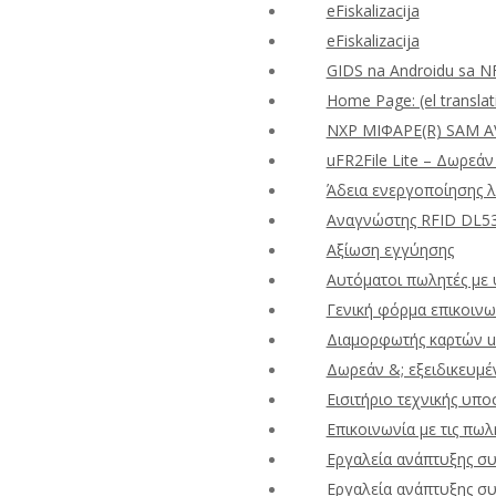
eFiskalizacija
eFiskalizacija
GIDS na Androidu sa N
Home Page: (el translat
NXP ΜΙΦΑΡΕ(R) SAM A
uFR2File Lite – Δωρεά
Άδεια ενεργοποίησης λ
Αναγνώστης RFID DL53
Αξίωση εγγύησης
Αυτόματοι πωλητές με 
Γενική φόρμα επικοινω
Διαμορφωτής καρτών 
Δωρεάν &; εξειδικευμέ
Εισιτήριο τεχνικής υπο
Επικοινωνία με τις πωλ
Εργαλεία ανάπτυξης σ
Εργαλεία ανάπτυξης σ