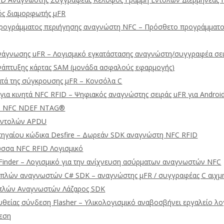
ός διαμορφωτής μFR
ρογράμματος περιήγησης αναγνώστη NFC – Πρόσθετο προγράμματος
νάγνωσης uFR – Λογισμικό εγκατάστασης αναγνώστη/συγγραφέα σε
νάπτυξης κάρτας SAM (μονάδα ασφαλούς εφαρμογής)
ατά της σύγκρουσης μFR – Κονσόλα C
για κινητά NFC RFID – Ψηφιακός αναγνώστης σειράς uFR για Android
Ό NFC NDEF NTAG®
 εντολών APDU
πηγαίου κώδικα Desfire – Δωρεάν SDK αναγνώστη NFC RFID
σσα NFC RFID Λογισμικό
 Finder – Λογισμικό για την ανίχνευση ασύρματων αναγνωστών NFC
λών αναγνωστών C# SDK – αναγνώστης μFR / συγγραφέας C αιχμ
πλών Αναγνωστών Λάζαρος SDK
υθείας σύνδεση Flasher – Υλικολογισμικό αναβοσβήνει εργαλείο λο
εση