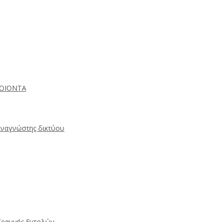
ΡΟΪΟΝΤΑ
Αναγνώστης δικτύου
Γραμμής Εντολών