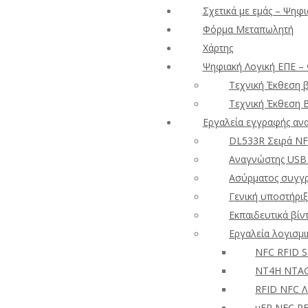
Σχετικά με εμάς – Ψηφι
Φόρμα Μεταπωλητή
Χάρτης
Ψηφιακή Λογική ΕΠΕ –
Τεχνική Έκθεση 
Τεχνική Έκθεση 
Εργαλεία εγγραφής αν
DL533R Σειρά NF
Αναγνώστης USB 
Ασύρματος συγγρ
Γενική υποστήριξ
Εκπαιδευτικά βίν
Εργαλεία λογισμ
NFC RFID 
NT4H NTAG
RFID NFC Λ
uFR NFC RF