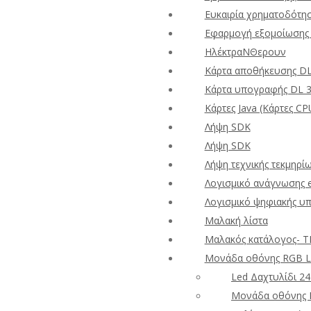
Ευκαιρία χρηματοδότησ
Εφαρμογή εξομοίωσης 
ΗλέκτραΝΘερουν
Κάρτα αποθήκευσης D
Κάρτα υπογραφής DL 
Κάρτες Java (Κάρτες CP
Λήψη SDK
Λήψη SDK
Λήψη τεχνικής τεκμηρί
Λογισμικό ανάγνωσης 
Λογισμικό ψηφιακής υ
Μαλακή λίστα
Μαλακός κατάλογος- T
Μονάδα οθόνης RGB L
Led Δαχτυλίδι 24
Μονάδα οθόνης R