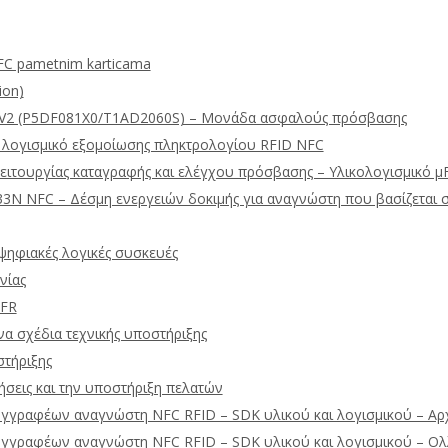
FC pametnim karticama
ion)
V2 (P5DF081X0/T1AD2060S) – Μονάδα ασφαλούς πρόσβασης
ν λογισμικό εξομοίωσης πληκτρολογίου RFID NFC
ειτουργίας καταγραφής και ελέγχου πρόσβασης – Υλικολογισμικό 
3N NFC – Δέσμη ενεργειών δοκιμής για αναγνώστη που βασίζεται 
ψηφιακές λογικές συσκευές
νίας
uFR
να σχέδια τεχνικής υποστήριξης
στήριξης
ήσεις και την υποστήριξη πελατών
υγγραφέων αναγνώστη NFC RFID – SDK υλικού και λογισμικού – Αρχ
υγγραφέων αναγνώστη NFC RFID – SDK υλικού και λογισμικού – Ολ