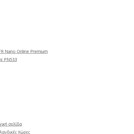
μFR Nano Online Premium
σε PN533
ική σελίδα
λανδικές Χώρες