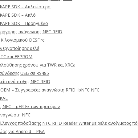
ΦΑΡΕ SDK – Απλούστερο
ΦΑΡΕ SDK – Απλό
ΦΑΡΕ SDK – Προηγμένο
γρήγορης ανάγνωσης NFC RFID
DK λογισμικού DESFire
ενεργοποίησης ρελέ
RTC και EEPROM
ολούθησης χρόνου για TWR και XRCa
σύνδεσης USB σε RS485
λεία ανάπτυξης NFC RFID
 OEM – Συγγραφέας αναγνώστη RFID libNFC NFC
 ΚΑΕ
 NFC – μFR Εκ των προτέρων
αναγνώστη NFC
Έλεγχος πρόσβασης NFC RFID Reader Writer με ρελέ ανοίγματος πό
ύος για Android – PBA