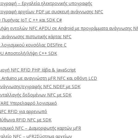
ογραφή – Εργαλεία ηλεκτρονικής υπογραφής
πογραφή αρχείων PDF με συσκευή ανάγνωσης NFC
 Πυρήνας IoT C ++ και SDK C#
λήψη εντολών NFC APDU σε Android με προγράμματα ανάγνωσης N
 ανάγνωσης πιστωτικής κάρτας NFC
 λογισμικού κονσόλας DESFire C
DU Αποστολή/λήψη C++ SDK
ογή NFC RFID PHP Ιάβα & JavaScript
 Arduino με αναγνώστη μFR NFC και οθόνη LCD
 ανάγνωσης/εγγραφής NFC NDEF με SDK
ανταλλαγής δεδομένων NFC με SDK
ARE Υπερελαφρό λογισμικό
NFC RFID για αρρενωπό
Πύθωνα RFID NFC με SDK
ισμικό NFC – Διαμορφωτής καρτών μFR
αλείο NFC – uFR2Σύστημα αρχείων