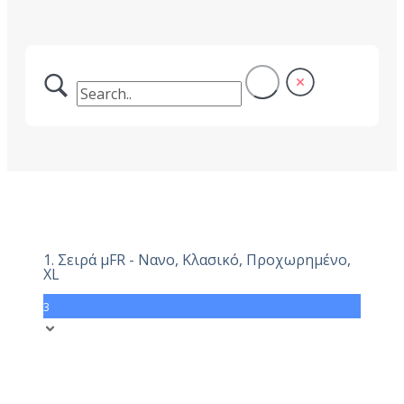
1. Σειρά μFR - Νανο, Κλασικό, Προχωρημένο,
XL
3