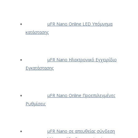
μFR Nano Online LED Υπόμνημα
κατάστασης
μFR Nano Ηλεκτρονικό Εγχειρίδιο
Εγκατάστασης
μFR Nano Online Προεπιλεγμένες
Ρυθμίσεις
μFR Nano σε απευθείας σύνδεση