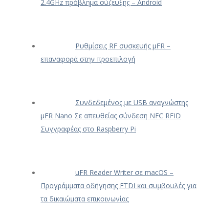
2.4GHz πρόβλημα σύζευξης – Android
Ρυθμίσεις RF συσκευής μFR –
επαναφορά στην προεπιλογή
Συνδεδεμένος με USB αναγνώστης
μFR Nano Σε απευθείας σύνδεση NFC RFID
Συγγραφέας στο Raspberry Pi
uFR Reader Writer σε macOS –
Προγράμματα οδήγησης FTDI και συμβουλές για
τα δικαιώματα επικοινωνίας