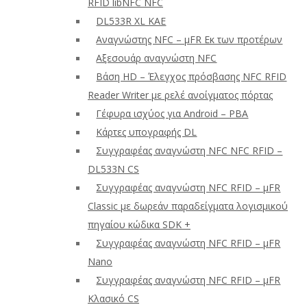
RFID libNFC NFC
DL533R XL ΚΑΕ
Αναγνώστης NFC – μFR Εκ των προτέρων
Αξεσουάρ αναγνώστη NFC
Βάση HD – Έλεγχος πρόσβασης NFC RFID
Reader Writer με ρελέ ανοίγματος πόρτας
Γέφυρα ισχύος για Android – PBA
Κάρτες υπογραφής DL
Συγγραφέας αναγνώστη NFC NFC RFID –
DL533N CS
Συγγραφέας αναγνώστη NFC RFID – μFR
Classic με δωρεάν παραδείγματα λογισμικού
πηγαίου κώδικα SDK +
Συγγραφέας αναγνώστη NFC RFID – μFR
Nano
Συγγραφέας αναγνώστη NFC RFID – μFR
Κλασικό CS