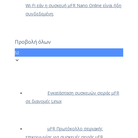
Wi-Fi εάν η συσκευή μFR Nano Online είναι ήδη
συνδεδεμένη;
Προβολή όλων
52
Εγκατάσταση συσκευών σειράς μFR
σε διανομές Linux
μFR Πρωτόκολλο σειριακής
επικοινωνίας για συσκευές σειράς μFR