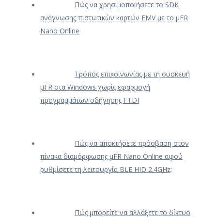
Πώς να χρησιμοποιήσετε το SDK
ανάγνωσης πιστωτικών καρτών EMV με το μFR
Nano Online
Τρόπος επικοινωνίας με τη συσκευή
μFR στα Windows χωρίς εφαρμογή
προγραμμάτων οδήγησης FTDI
Πώς να αποκτήσετε πρόσβαση στον
πίνακα διαμόρφωσης μFR Nano Online αφού
ρυθμίσετε τη λειτουργία BLE HID 2.4GHz;
Πώς μπορείτε να αλλάξετε το δίκτυο