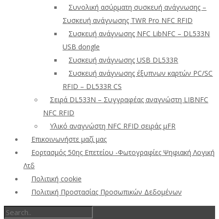
Συνολική ασύρματη συσκευή ανάγνωσης –
Συσκευή ανάγνωσης TWR Pro NFC RFID
Συσκευή ανάγνωσης NFC LibNFC – DL533N
USB dongle
Συσκευή ανάγνωσης USB DL533R
Συσκευή ανάγνωσης έξυπνων καρτών PC/SC
RFID – DL533R CS
Σειρά DL533N – Συγγραφέας αναγνώστη LIBNFC
NFC RFID
Υλικό αναγνώστη NFC RFID σειράς μFR
Επικοινωνήστε μαζί μας
Εορτασμός 50ης Επετείου -Φωτογραφίες Ψηφιακή Λογική
Λτδ
Πολιτική cookie
Πολιτική Προστασίας Προσωπικών Δεδομένων