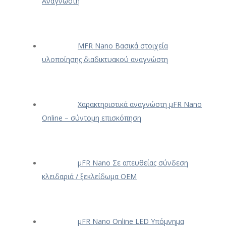
Αναγνώστη
ΜFR Nano Βασικά στοιχεία
υλοποίησης διαδικτυακού αναγνώστη
Χαρακτηριστικά αναγνώστη μFR Nano
Online – σύντομη επισκόπηση
μFR Nano Σε απευθείας σύνδεση
κλειδαριά / ξεκλείδωμα OEM
μFR Nano Online LED Υπόμνημα