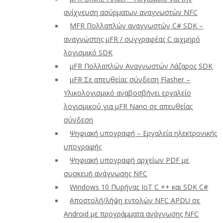
ανίχνευση ασύρματων αναγνωστών NFC
ΜFR Πολλαπλών αναγνωστών C# SDK –
αναγνώστης μFR / συγγραφέας C αιχμηρό
λογισμικό SDK
μFR Πολλαπλών Αναγνωστών Λάζαρος SDK
μFR Σε απευθείας σύνδεση Flasher –
Υλικολογισμικό αναβοσβήνει εργαλείο
λογισμικού για μFR Nano σε απευθείας
σύνδεση
Ψηφιακή υπογραφή – Εργαλεία ηλεκτρονικής
υπογραφής
Ψηφιακή υπογραφή αρχείων PDF με
συσκευή ανάγνωσης NFC
Windows 10 Πυρήνας IoT C ++ και SDK C#
Αποστολή/λήψη εντολών NFC APDU σε
Android με προγράμματα ανάγνωσης NFC