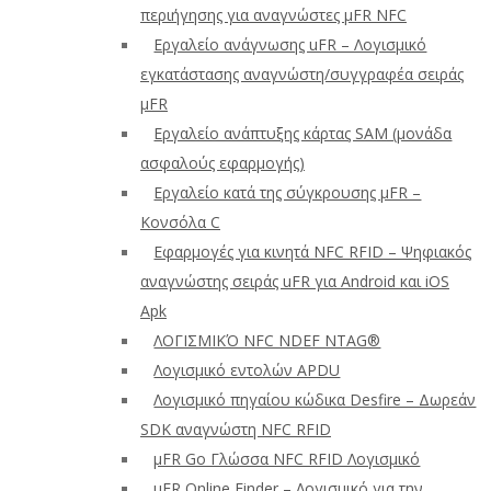
περιήγησης για αναγνώστες μFR NFC
Εργαλείο ανάγνωσης uFR – Λογισμικό
εγκατάστασης αναγνώστη/συγγραφέα σειράς
μFR
Εργαλείο ανάπτυξης κάρτας SAM (μονάδα
ασφαλούς εφαρμογής)
Εργαλείο κατά της σύγκρουσης μFR –
Κονσόλα C
Εφαρμογές για κινητά NFC RFID – Ψηφιακός
αναγνώστης σειράς uFR για Android και iOS
Apk
ΛΟΓΙΣΜΙΚΌ NFC NDEF NTAG®
Λογισμικό εντολών APDU
Λογισμικό πηγαίου κώδικα Desfire – Δωρεάν
SDK αναγνώστη NFC RFID
μFR Go Γλώσσα NFC RFID Λογισμικό
μFR Online Finder – Λογισμικό για την