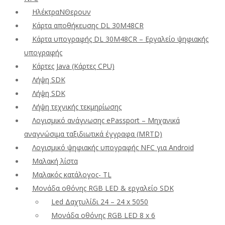
ΗλέκτραΝΘερουν
Κάρτα αποθήκευσης DL 30M48CR
Κάρτα υπογραφής DL 30M48CR – Εργαλείο ψηφιακής
υπογραφής
Κάρτες Java (Κάρτες CPU)
Λήψη SDK
Λήψη SDK
Λήψη τεχνικής τεκμηρίωσης
Λογισμικό ανάγνωσης ePassport – Μηχανικά
αναγνώσιμα ταξιδιωτικά έγγραφα (MRTD)
Λογισμικό ψηφιακής υπογραφής NFC για Android
Μαλακή λίστα
Μαλακός κατάλογος- TL
Μονάδα οθόνης RGB LED & εργαλείο SDK
Led Δαχτυλίδι 24 – 24 x 5050
Μονάδα οθόνης RGB LED 8 x 6