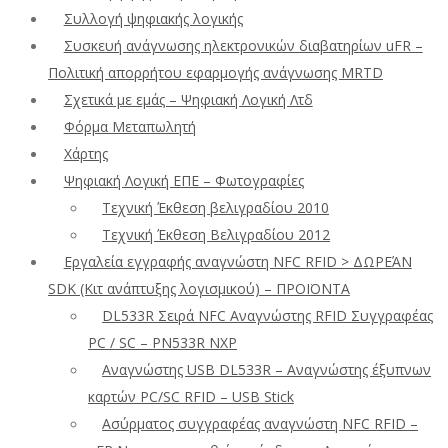
Συλλογή ψηφιακής λογικής
Συσκευή ανάγνωσης ηλεκτρονικών διαβατηρίων uFR –
Πολιτική απορρήτου εφαρμογής ανάγνωσης MRTD
Σχετικά με εμάς – Ψηφιακή Λογική Λτδ
Φόρμα Μεταπωλητή
Χάρτης
Ψηφιακή Λογική ΕΠΕ – Φωτογραφίες
Τεχνική Έκθεση βελιγραδίου 2010
Τεχνική Έκθεση Βελιγραδίου 2012
Εργαλεία εγγραφής αναγνώστη NFC RFID > ΔΩΡΕΆΝ
SDK (Κιτ ανάπτυξης λογισμικού) – ΠΡΟΪΟΝΤΑ
DL533R Σειρά NFC Αναγνώστης RFID Συγγραφέας
PC / SC – PN533R NXP
Αναγνώστης USB DL533R – Αναγνώστης έξυπνων
καρτών PC/SC RFID – USB Stick
Ασύρματος συγγραφέας αναγνώστη NFC RFID –