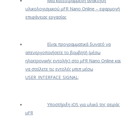
Μια κατεστραμμένη ανάκτηση
υλικολογισμικού μFR Nano Online – εφαρμογή
επιφάνειας εργασίας
Είναι προγραμματικά δυνατό να
απενεργοποιήσετε το βομβητή (μέσω
ηλεκτρονικής εντολής) στο μFR Nano Online και
να στείλετε τις εντολές μπιπ μέσω
USER_INTERFACE_SIGNAL;
Υποστήριξη iOS για υλικό της σειράς
μFR