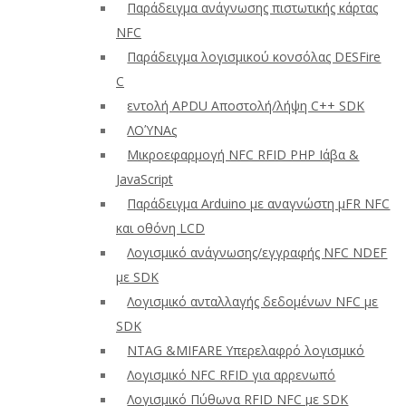
Παράδειγμα ανάγνωσης πιστωτικής κάρτας
NFC
Παράδειγμα λογισμικού κονσόλας DESFire
C
εντολή APDU Αποστολή/λήψη C++ SDK
ΛΟΎΝΑς
Μικροεφαρμογή NFC RFID PHP Ιάβα &
JavaScript
Παράδειγμα Arduino με αναγνώστη μFR NFC
και οθόνη LCD
Λογισμικό ανάγνωσης/εγγραφής NFC NDEF
με SDK
Λογισμικό ανταλλαγής δεδομένων NFC με
SDK
NTAG &MIFARE Υπερελαφρό λογισμικό
Λογισμικό NFC RFID για αρρενωπό
Λογισμικό Πύθωνα RFID NFC με SDK