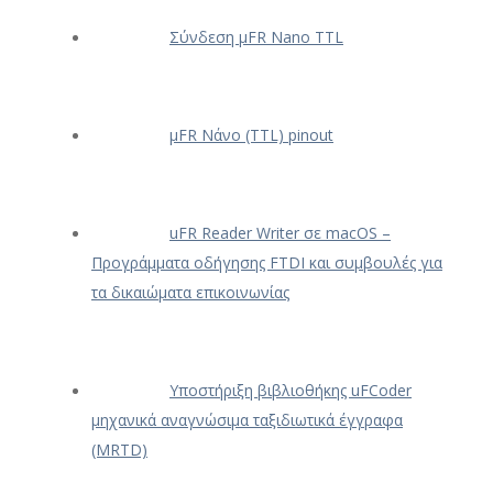
Σύνδεση μFR Nano TTL
μFR Νάνο (TTL) pinout
uFR Reader Writer σε macOS –
Προγράμματα οδήγησης FTDI και συμβουλές για
τα δικαιώματα επικοινωνίας
Υποστήριξη βιβλιοθήκης uFCoder
μηχανικά αναγνώσιμα ταξιδιωτικά έγγραφα
(MRTD)