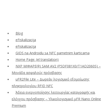
Blog
eFiskalizacija
eFiskalizacija
GIDS na Androidu sa NFC pametnim karticama
Home Page: (el translation)
NXP ΜΙΦΑΡΕ(R) SAM AV2 (P5DF081X0/T1AD2060S) –
Μονάδα ασφαλούς πρόσβασης
uFR2File Lite – Δωρεάν λογισμικό εξομοίωσης
πληκτρολογίου RFID NFC
Άδεια ενεργοποίησης λειτουργίας καταγραφής και
ελέγχου πρόσβασης – Υλικολογισμικό μFR Nano Online
Premium