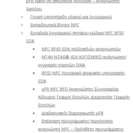
μFR Nano σε απευθείας σύνδεση – Αναγνώστης
δικτύου
Γενική υποστήριξη υλικού και λογισμικού
Εκπαιδευτικά βίντεο NFC
Εργαλεία λογισμικού πηγαίου κώδικα NFC RFID
SDK
NFC RFID SDK πολλαπλών αναγνωστών
NT4H NTAG® 424 ΛΟΓΙΣΜΙΚΌ ανάγνωσης/
εγγραφής ετικετών DNA
RFID NFC Λογισμικό ψηφιακής υπογραφής
SDK
uFR NFC RFD Αναγνώστης Συγγραφέας
Κέλυφος Γραμμή Εντολών Διερμηνέας Γραμμής
Εντολών
Διαδικτυακός διαμορφωτής μFR
Επέκταση προγράμματος περιήγησης
αναγνώστη NFC – Πρόσθετο προγράμματος