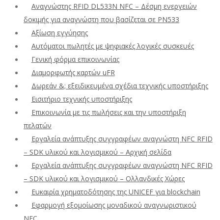
Αναγνώστης RFID DL533N NFC – Δέσμη ενεργειών
δοκιμής για αναγνώστη που βασίζεται σε PN533
Αξίωση εγγύησης
Αυτόματοι πωλητές με ψηφιακές λογικές συσκευές
Γενική φόρμα επικοινωνίας
Διαμορφωτής καρτών uFR
Δωρεάν &; εξειδικευμένα σχέδια τεχνικής υποστήριξης
Εισιτήριο τεχνικής υποστήριξης
Επικοινωνία με τις πωλήσεις και την υποστήριξη
πελατών
Εργαλεία ανάπτυξης συγγραφέων αναγνώστη NFC RFID
– SDK υλικού και λογισμικού – Αρχική σελίδα
Εργαλεία ανάπτυξης συγγραφέων αναγνώστη NFC RFID
– SDK υλικού και λογισμικού – Ολλανδικές Χώρες
Ευκαιρία χρηματοδότησης της UNICEF για blockchain
Εφαρμογή εξομοίωσης μοναδικού αναγνωριστικού
NFC