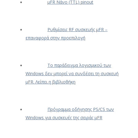
μFR Νάνο (TTL) pinout
Ρυθμίσεις RF συσκευής μFR –
επαναφορά στην προεπιλογή
Το παράδειγμα λογισμικού των
Windows δεν μπορεί να συνδέσει τη συσκευή
μFR. Λείπει η βιβλιοθήκη
Πρόγραμμα οδήγησης PS/CS των
Windows για συσκευές της σειράς μFR