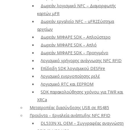
Δωρεάν λογισμικό NFC – Διαμορφωτής
καρτών μFR
Δωρεάν εργαλείο NFC – uFR2Σύστημα
αρχείων
Δωρεάν ΜΙΦΑΡΕ SDK – Απλούστερο
Δωρεάν ΜΙΦΑΡΕ SDK – Απλό
Δωρεάν ΜΙΦΑΡΕ SDK – Προηγμένο
Λογισμικό γρήγορης ανάγνωσης NFC RFID
Επίδειξη SDK λογισμικού DESFire
Λογισμικό ενεργοποίησης ρελέ
Λογισμικό RTC και EEPROM
SDK παρακολούθησης χρόνου για TWR και
XRCa
Μετατροπέας διασύνδεσης USB σε RS485
Προϊόντα – Εργαλεία ανάπτυξης NFC RFID
DL533N XL OEM – Συγγραφέας αναγνώστη