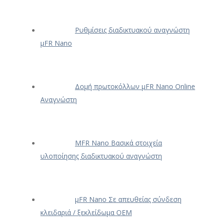
Ρυθμίσεις διαδικτυακού αναγνώστη
μFR Nano
Δομή πρωτοκόλλων μFR Nano Online
Αναγνώστη
ΜFR Nano Βασικά στοιχεία
υλοποίησης διαδικτυακού αναγνώστη
μFR Nano Σε απευθείας σύνδεση
κλειδαριά / ξεκλείδωμα OEM