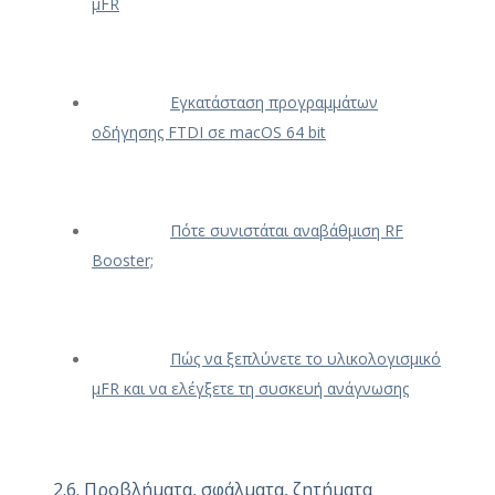
μFR
Εγκατάσταση προγραμμάτων
οδήγησης FTDI σε macOS 64 bit
Πότε συνιστάται αναβάθμιση RF
Booster;
Πώς να ξεπλύνετε το υλικολογισμικό
μFR και να ελέγξετε τη συσκευή ανάγνωσης
2.6. Προβλήματα, σφάλματα, ζητήματα