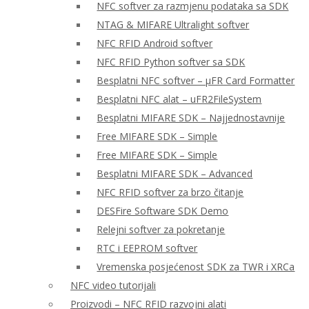
NFC softver za razmjenu podataka sa SDK
NTAG & MIFARE Ultralight softver
NFC RFID Android softver
NFC RFID Python softver sa SDK
Besplatni NFC softver – μFR Card Formatter
Besplatni NFC alat – uFR2FileSystem
Besplatni MIFARE SDK – Najjednostavnije
Free MIFARE SDK – Simple
Free MIFARE SDK – Simple
Besplatni MIFARE SDK – Advanced
NFC RFID softver za brzo čitanje
DESFire Software SDK Demo
Relejni softver za pokretanje
RTC i EEPROM softver
Vremenska posjećenost SDK za TWR i XRCa
NFC video tutorijali
Proizvodi – NFC RFID razvojni alati