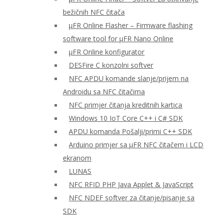
bežičnih NFC čitača
μFR Online Flasher – Firmware flashing
software tool for μFR Nano Online
μFR Online konfigurator
DESFire C konzolni softver
NFC APDU komande slanje/prijem na
Androidu sa NFC čitačima
NFC primjer čitanja kreditnih kartica
Windows 10 IoT Core C++ i C# SDK
APDU komanda Pošalji/primi C++ SDK
Arduino primjer sa μFR NFC čitačem i LCD
ekranom
LUNAS
NFC RFID PHP Java Applet & JavaScript
NFC NDEF softver za čitanje/pisanje sa
SDK