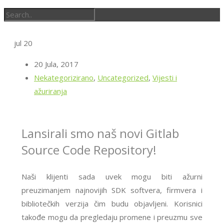
jul
20
20 Jula, 2017
Nekategorizirano
,
Uncategorized
,
Vijesti i
ažuriranja
Lansirali smo naš novi Gitlab
Source Code Repository!
Naši klijenti sada uvek mogu biti ažurni
preuzimanjem najnovijih SDK softvera, firmvera i
bibliotečkih verzija čim budu objavljeni. Korisnici
takođe mogu da pregledaju promene i preuzmu sve