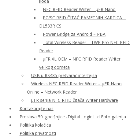
koda
NFC RFID Reader Writer – μFR Nano
PC/SC RFID ČITAČ PAMETNIH KARTICA –
DL533R CS
Power Bridge za Android – PBA
Total Wireless Reader – TWR Pro NFC RFID
Reader
µFR XL OEM – NFC RFID Reader Writer
velikog dometa
USB u RS485 pretvarač interfejsa
Wireless NFC RFID Reader Writer – μFR Nano
Online – Network Reader
μFR serija NFC RFID čitača Writer Hardware
Kontaktirajte nas
Proslava 50. godišnjice -Digital Logic Ltd Foto galerija
Politika kolačića
Politika privatnosti