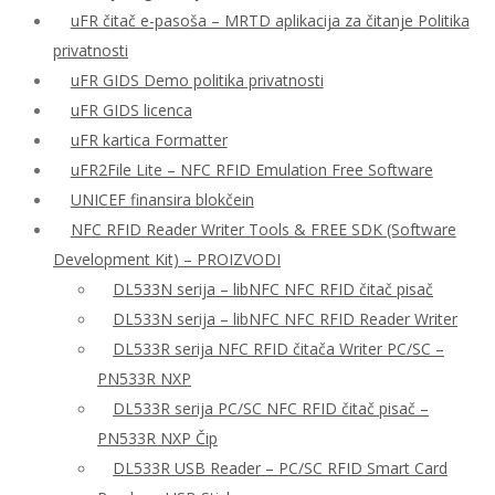
uFR čitač e-pasoša – MRTD aplikacija za čitanje Politika
privatnosti
uFR GIDS Demo politika privatnosti
uFR GIDS licenca
uFR kartica Formatter
uFR2File Lite – NFC RFID Emulation Free Software
UNICEF finansira blokčein
NFC RFID Reader Writer Tools & FREE SDK (Software
Development Kit) – PROIZVODI
DL533N serija – libNFC NFC RFID čitač pisač
DL533N serija – libNFC NFC RFID Reader Writer
DL533R serija NFC RFID čitača Writer PC/SC –
PN533R NXP
DL533R serija PC/SC NFC RFID čitač pisač –
PN533R NXP Čip
DL533R USB Reader – PC/SC RFID Smart Card