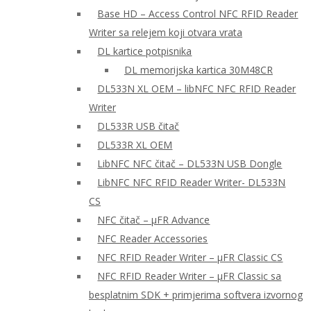
Base HD – Access Control NFC RFID Reader
Writer sa relejem koji otvara vrata
DL kartice potpisnika
DL memorijska kartica 30M48CR
DL533N XL OEM – libNFC NFC RFID Reader
Writer
DL533R USB čitač
DL533R XL OEM
LibNFC NFC čitač – DL533N USB Dongle
LibNFC NFC RFID Reader Writer- DL533N
CS
NFC čitač – μFR Advance
NFC Reader Accessories
NFC RFID Reader Writer – μFR Classic CS
NFC RFID Reader Writer – μFR Classic sa
besplatnim SDK + primjerima softvera izvornog