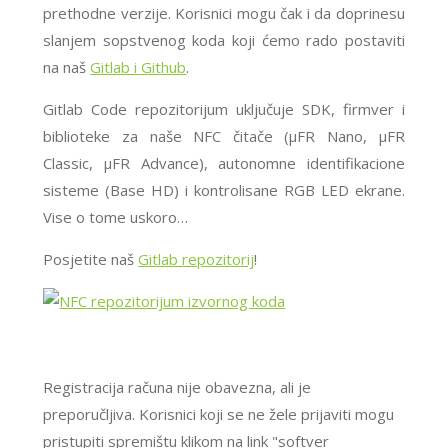
prethodne verzije. Korisnici mogu čak i da doprinesu
slanjem sopstvenog koda koji ćemo rado postaviti
na naš
Gitlab i Github
.
Gitlab Code repozitorijum uključuje SDK, firmver i
biblioteke za naše NFC čitače (μFR Nano, μFR
Classic, μFR Advance), autonomne identifikacione
sisteme (Base HD) i kontrolisane RGB LED ekrane.
Vise o tome uskoro…
Posjetite naš
Gitlab repozitorij
!
Registracija računa nije obavezna, ali je
preporučljiva. Korisnici koji se ne žele prijaviti mogu
pristupiti spremištu klikom na link "softver