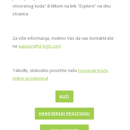
otvorenog koda" ili klikom na link "Explore" na dnu
stranice.
Za više informacija, molimo Vas da nas kontaktirate
na
support@d-logic.com
Takođe, slobodno posetite našu
novopokrenutu
online prodavnicu
!
KUĆI
HARDVERSKI PROIZVODI