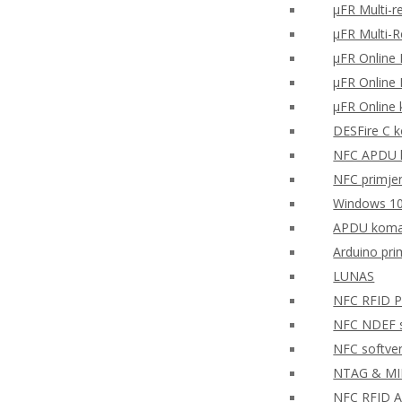
μFR Multi-r
μFR Multi-
μFR Online 
μFR Online 
μFR Online 
DESFire C k
NFC APDU k
NFC primjer 
Windows 10
APDU koman
Arduino pr
LUNAS
NFC RFID PH
NFC NDEF so
NFC softve
NTAG & MIFA
NFC RFID A