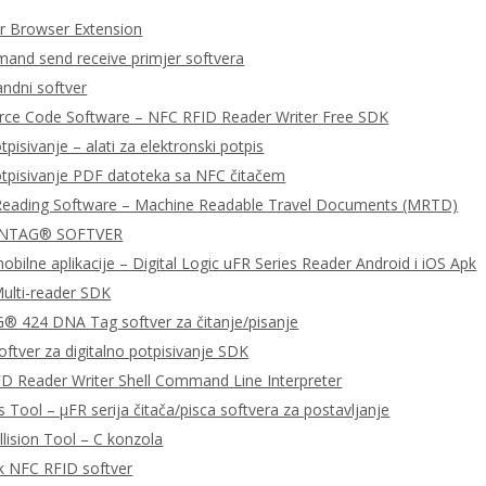
 Browser Extension
nd send receive primjer softvera
dni softver
urce Code Software – NFC RFID Reader Writer Free SDK
tpisivanje – alati za elektronski potpis
otpisivanje PDF datoteka sa NFC čitačem
Reading Software – Machine Readable Travel Documents (MRTD)
 NTAG® SOFTVER
bilne aplikacije – Digital Logic uFR Series Reader Android i iOS Apk
ulti-reader SDK
 424 DNA Tag softver za čitanje/pisanje
ftver za digitalno potpisivanje SDK
D Reader Writer Shell Command Line Interpreter
 Tool – μFR serija čitača/pisca softvera za postavljanje
llision Tool – C konzola
k NFC RFID softver