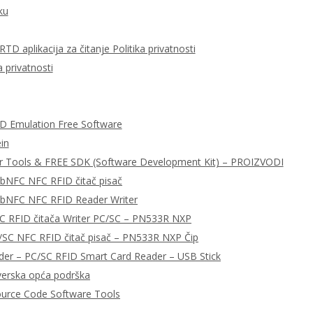
ku
D aplikacija za čitanje Politika privatnosti
 privatnosti
ID Emulation Free Software
in
r Tools & FREE SDK (Software Development Kit) – PROIZVODI
ibNFC NFC RFID čitač pisač
libNFC NFC RFID Reader Writer
C RFID čitača Writer PC/SC – PN533R NXP
/SC NFC RFID čitač pisač – PN533R NXP Čip
r – PC/SC RFID Smart Card Reader – USB Stick
tverska opća podrška
urce Code Software Tools