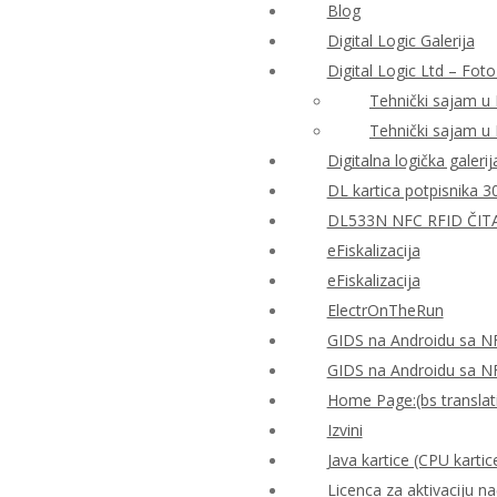
Blog
Digital Logic Galerija
Digital Logic Ltd – Foto
Tehnički sajam u
Tehnički sajam u
Digitalna logička galerij
DL kartica potpisnika 3
DL533N NFC RFID ČIT
eFiskalizacija
eFiskalizacija
ElectrOnTheRun
GIDS na Androidu sa N
GIDS na Androidu sa N
Home Page:(bs translat
Izvini
Java kartice (CPU kartic
Licenca za aktivaciju n