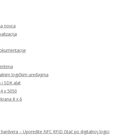
ata novca
kalizacija
dokumentacije
jentima
talnim logičkim uređajima
i SDK alat
24 x 5050
krana 8 x 6
hardvera – Uporedite NFC RFID čitač po digitalnoj logici