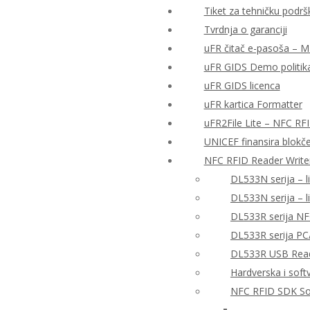
Tiket za tehničku podrš
Tvrdnja o garanciji
uFR čitač e-pasoša – MRT
uFR GIDS Demo politika
uFR GIDS licenca
uFR kartica Formatter
uFR2File Lite – NFC RF
UNICEF finansira blokče
NFC RFID Reader Write
DL533N serija – l
DL533N serija – 
DL533R serija NF
DL533R serija PC
DL533R USB Reade
Hardverska i sof
NFC RFID SDK So