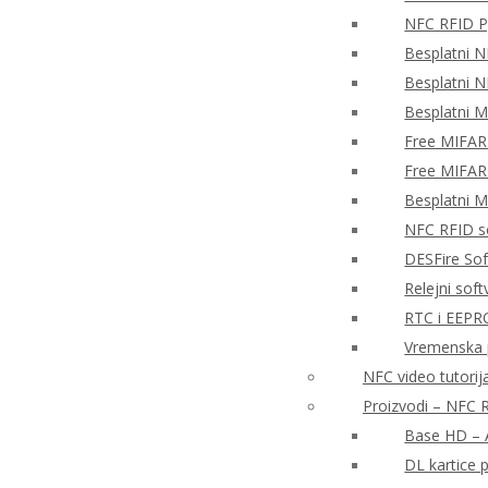
NFC RFID P
Besplatni N
Besplatni N
Besplatni 
Free MIFAR
Free MIFAR
Besplatni 
NFC RFID so
DESFire So
Relejni sof
RTC i EEPR
Vremenska 
NFC video tutorija
Proizvodi – NFC R
Base HD – A
DL kartice 