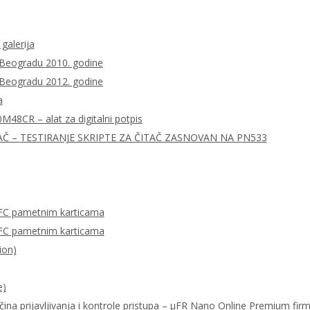
 galerija
 Beogradu 2010. godine
 Beogradu 2012. godine
a
0M48CR – alat za digitalni potpis
AČ – TESTIRANJE SKRIPTE ZA ČITAČ ZASNOVAN NA PN533
FC pametnim karticama
FC pametnim karticama
ion)
e)
ačina prijavljivanja i kontrole pristupa – μFR Nano Online Premium fi