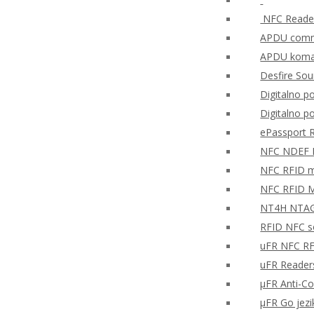
NFC Reader
APDU comma
APDU koman
Desfire So
Digitalno po
Digitalno p
ePassport 
NFC NDEF
NFC RFID mo
NFC RFID M
NT4H NTAG®
RFID NFC so
uFR NFC RF
uFR Readers
μFR Anti-Co
μFR Go jezi