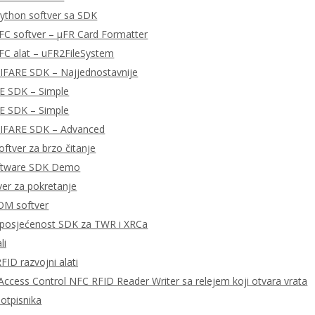
ython softver sa SDK
FC softver – μFR Card Formatter
FC alat – uFR2FileSystem
MIFARE SDK – Najjednostavnije
E SDK – Simple
E SDK – Simple
MIFARE SDK – Advanced
ftver za brzo čitanje
ftware SDK Demo
tver za pokretanje
OM softver
posjećenost SDK za TWR i XRCa
li
FID razvojni alati
ccess Control NFC RFID Reader Writer sa relejem koji otvara vrata
potpisnika