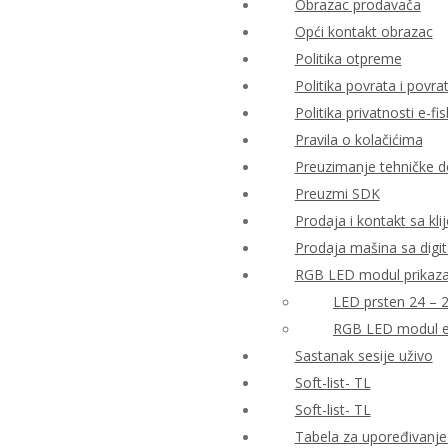
Obrazac prodavača
Opći kontakt obrazac
Politika otpreme
Politika povrata i povr
Politika privatnosti e-fis
Pravila o kolačićima
Preuzimanje tehničke 
Preuzmi SDK
Prodaja i kontakt sa kli
Prodaja mašina sa digi
RGB LED modul prikaza 
LED prsten 24 – 
RGB LED modul e
Sastanak sesije uživo
Soft-list- TL
Soft-list- TL
Tabela za upoređivanje 