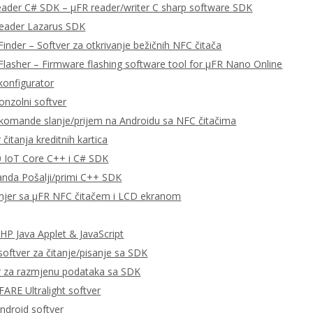
eader C# SDK – μFR reader/writer C sharp software SDK
Reader Lazarus SDK
Finder – Softver za otkrivanje bežičnih NFC čitača
Flasher – Firmware flashing software tool for μFR Nano Online
konfigurator
onzolni softver
omande slanje/prijem na Androidu sa NFC čitačima
čitanja kreditnih kartica
 IoT Core C++ i C# SDK
da Pošalji/primi C++ SDK
imjer sa μFR NFC čitačem i LCD ekranom
P Java Applet & JavaScript
ftver za čitanje/pisanje sa SDK
r za razmjenu podataka sa SDK
RE Ultralight softver
ndroid softver