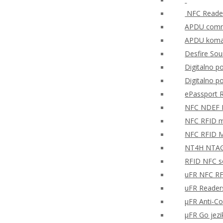
NFC Reader
APDU comma
APDU koman
Desfire So
Digitalno po
Digitalno p
ePassport 
NFC NDEF
NFC RFID mo
NFC RFID M
NT4H NTAG®
RFID NFC so
uFR NFC RF
uFR Readers
μFR Anti-Co
μFR Go jezi