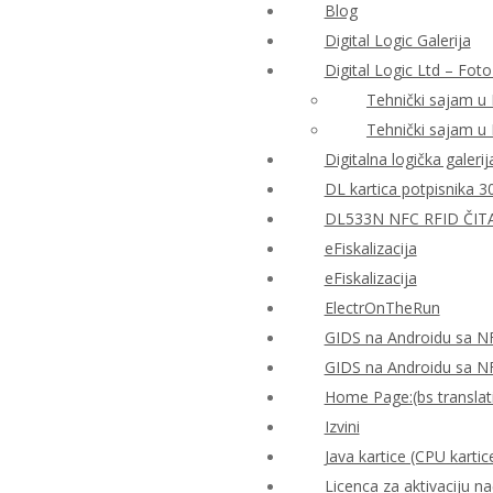
Blog
Digital Logic Galerija
Digital Logic Ltd – Foto
Tehnički sajam u
Tehnički sajam u
Digitalna logička galerij
DL kartica potpisnika 3
DL533N NFC RFID ČIT
eFiskalizacija
eFiskalizacija
ElectrOnTheRun
GIDS na Androidu sa N
GIDS na Androidu sa N
Home Page:(bs translat
Izvini
Java kartice (CPU kartic
Licenca za aktivaciju n