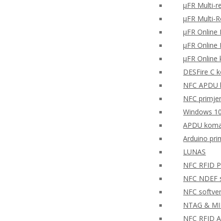
μFR Multi-r
μFR Multi-
μFR Online 
μFR Online 
μFR Online 
DESFire C k
NFC APDU k
NFC primjer 
Windows 10
APDU koman
Arduino pr
LUNAS
NFC RFID PH
NFC NDEF so
NFC softve
NTAG & MIFA
NFC RFID A