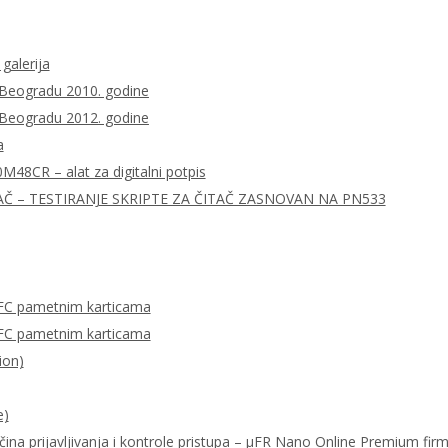
 galerija
 Beogradu 2010. godine
 Beogradu 2012. godine
a
0M48CR – alat za digitalni potpis
AČ – TESTIRANJE SKRIPTE ZA ČITAČ ZASNOVAN NA PN533
FC pametnim karticama
FC pametnim karticama
ion)
e)
ačina prijavljivanja i kontrole pristupa – μFR Nano Online Premium fi