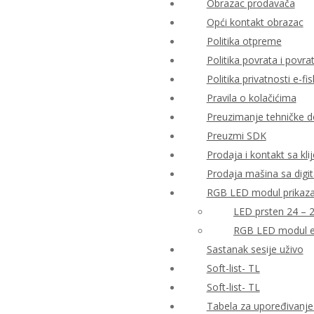
Obrazac prodavača
Opći kontakt obrazac
Politika otpreme
Politika povrata i povr
Politika privatnosti e-fis
Pravila o kolačićima
Preuzimanje tehničke 
Preuzmi SDK
Prodaja i kontakt sa kli
Prodaja mašina sa digi
RGB LED modul prikaza 
LED prsten 24 – 
RGB LED modul e
Sastanak sesije uživo
Soft-list- TL
Soft-list- TL
Tabela za upoređivanje 