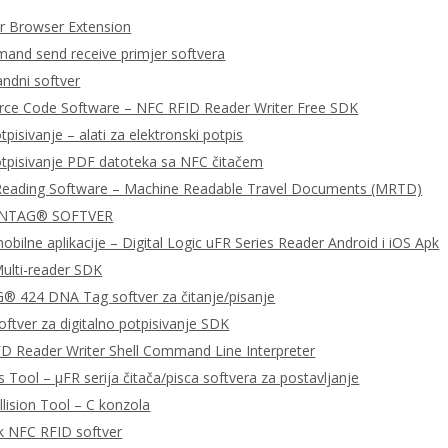
 Browser Extension
nd send receive primjer softvera
dni softver
urce Code Software – NFC RFID Reader Writer Free SDK
tpisivanje – alati za elektronski potpis
otpisivanje PDF datoteka sa NFC čitačem
Reading Software – Machine Readable Travel Documents (MRTD)
 NTAG® SOFTVER
bilne aplikacije – Digital Logic uFR Series Reader Android i iOS Apk
ulti-reader SDK
 424 DNA Tag softver za čitanje/pisanje
ftver za digitalno potpisivanje SDK
D Reader Writer Shell Command Line Interpreter
 Tool – μFR serija čitača/pisca softvera za postavljanje
llision Tool – C konzola
k NFC RFID softver