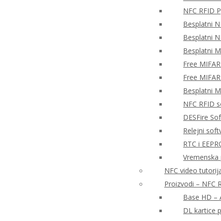
NFC RFID P
Besplatni N
Besplatni N
Besplatni 
Free MIFAR
Free MIFAR
Besplatni 
NFC RFID so
DESFire So
Relejni sof
RTC i EEPR
Vremenska 
NFC video tutorija
Proizvodi – NFC R
Base HD – A
DL kartice 