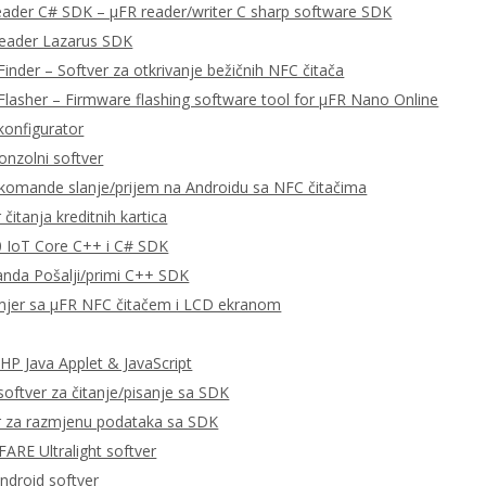
eader C# SDK – μFR reader/writer C sharp software SDK
Reader Lazarus SDK
Finder – Softver za otkrivanje bežičnih NFC čitača
Flasher – Firmware flashing software tool for μFR Nano Online
konfigurator
onzolni softver
omande slanje/prijem na Androidu sa NFC čitačima
čitanja kreditnih kartica
 IoT Core C++ i C# SDK
da Pošalji/primi C++ SDK
imjer sa μFR NFC čitačem i LCD ekranom
P Java Applet & JavaScript
ftver za čitanje/pisanje sa SDK
r za razmjenu podataka sa SDK
RE Ultralight softver
ndroid softver