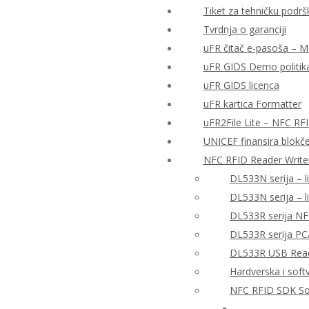
Tiket za tehničku podrš
Tvrdnja o garanciji
uFR čitač e-pasoša – MRT
uFR GIDS Demo politika
uFR GIDS licenca
uFR kartica Formatter
uFR2File Lite – NFC RF
UNICEF finansira blokče
NFC RFID Reader Write
DL533N serija – l
DL533N serija – 
DL533R serija NF
DL533R serija PC
DL533R USB Reade
Hardverska i sof
NFC RFID SDK So