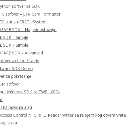
ython softver sa SDK
FC softver – μFR Card Formatter
FC alat – uFR2FileSystem
MIFARE SDK – Najjednostavnije
E SDK – Simple
E SDK – Simple
MIFARE SDK – Advanced
ftver za brzo čitanje
ftware SDK Demo
tver za pokretanje
OM softver
posjećenost SDK za TWR i XRCa
li
FID razvojni alati
ccess Control NFC RFID Reader Writer sa relejem koji otvara vrata
potpisnika