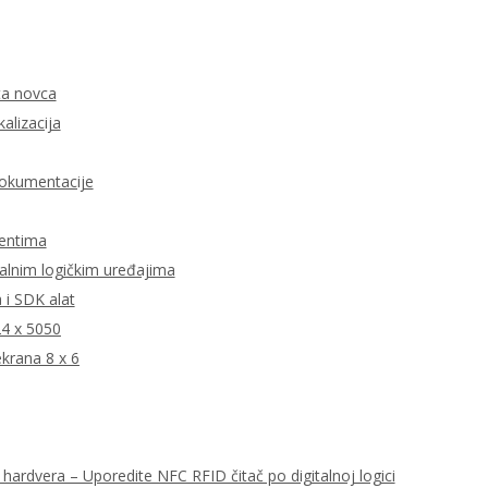
ata novca
kalizacija
dokumentacije
jentima
talnim logičkim uređajima
i SDK alat
24 x 5050
krana 8 x 6
hardvera – Uporedite NFC RFID čitač po digitalnoj logici