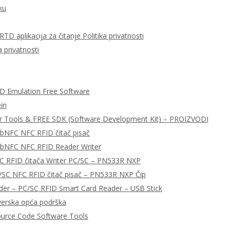
ku
D aplikacija za čitanje Politika privatnosti
 privatnosti
ID Emulation Free Software
in
r Tools & FREE SDK (Software Development Kit) – PROIZVODI
ibNFC NFC RFID čitač pisač
libNFC NFC RFID Reader Writer
C RFID čitača Writer PC/SC – PN533R NXP
/SC NFC RFID čitač pisač – PN533R NXP Čip
r – PC/SC RFID Smart Card Reader – USB Stick
tverska opća podrška
urce Code Software Tools