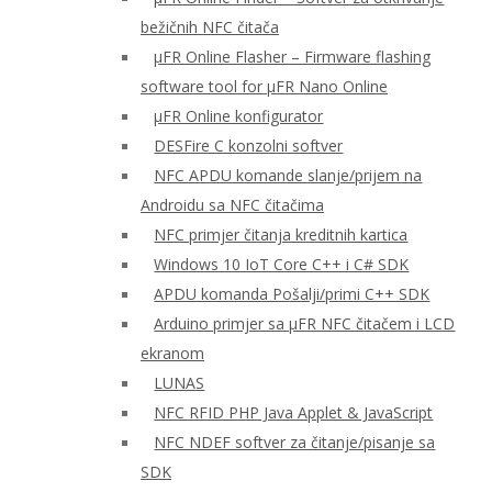
bežičnih NFC čitača
μFR Online Flasher – Firmware flashing
software tool for μFR Nano Online
μFR Online konfigurator
DESFire C konzolni softver
NFC APDU komande slanje/prijem na
Androidu sa NFC čitačima
NFC primjer čitanja kreditnih kartica
Windows 10 IoT Core C++ i C# SDK
APDU komanda Pošalji/primi C++ SDK
Arduino primjer sa μFR NFC čitačem i LCD
ekranom
LUNAS
NFC RFID PHP Java Applet & JavaScript
NFC NDEF softver za čitanje/pisanje sa
SDK