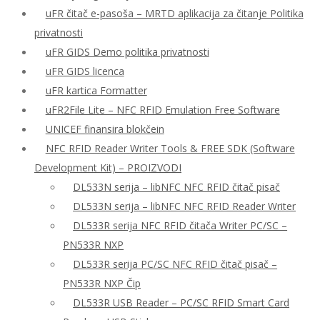
uFR čitač e-pasoša – MRTD aplikacija za čitanje Politika
privatnosti
uFR GIDS Demo politika privatnosti
uFR GIDS licenca
uFR kartica Formatter
uFR2File Lite – NFC RFID Emulation Free Software
UNICEF finansira blokčein
NFC RFID Reader Writer Tools & FREE SDK (Software
Development Kit) – PROIZVODI
DL533N serija – libNFC NFC RFID čitač pisač
DL533N serija – libNFC NFC RFID Reader Writer
DL533R serija NFC RFID čitača Writer PC/SC –
PN533R NXP
DL533R serija PC/SC NFC RFID čitač pisač –
PN533R NXP Čip
DL533R USB Reader – PC/SC RFID Smart Card