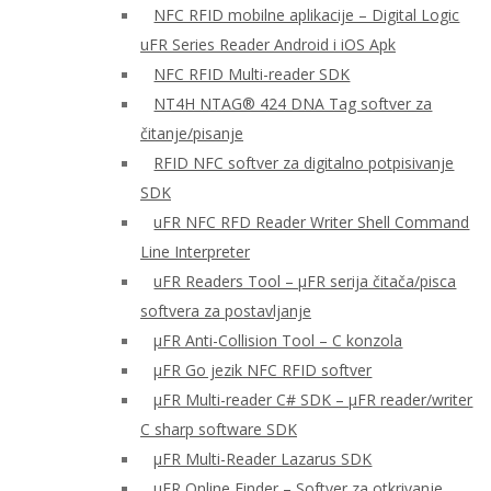
NFC RFID mobilne aplikacije – Digital Logic
uFR Series Reader Android i iOS Apk
NFC RFID Multi-reader SDK
NT4H NTAG® 424 DNA Tag softver za
čitanje/pisanje
RFID NFC softver za digitalno potpisivanje
SDK
uFR NFC RFD Reader Writer Shell Command
Line Interpreter
uFR Readers Tool – μFR serija čitača/pisca
softvera za postavljanje
μFR Anti-Collision Tool – C konzola
μFR Go jezik NFC RFID softver
μFR Multi-reader C# SDK – μFR reader/writer
C sharp software SDK
μFR Multi-Reader Lazarus SDK
μFR Online Finder – Softver za otkrivanje