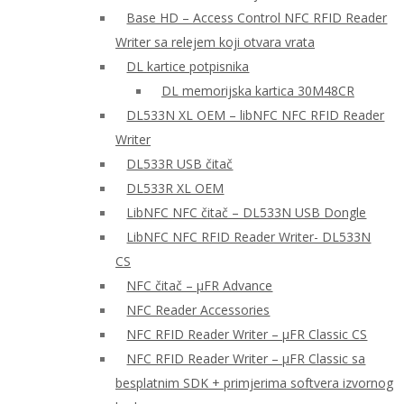
Base HD – Access Control NFC RFID Reader
Writer sa relejem koji otvara vrata
DL kartice potpisnika
DL memorijska kartica 30M48CR
DL533N XL OEM – libNFC NFC RFID Reader
Writer
DL533R USB čitač
DL533R XL OEM
LibNFC NFC čitač – DL533N USB Dongle
LibNFC NFC RFID Reader Writer- DL533N
CS
NFC čitač – μFR Advance
NFC Reader Accessories
NFC RFID Reader Writer – μFR Classic CS
NFC RFID Reader Writer – μFR Classic sa
besplatnim SDK + primjerima softvera izvornog