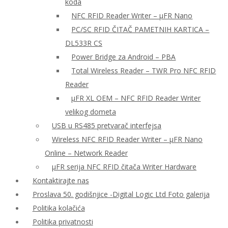
koda
NFC RFID Reader Writer – μFR Nano
PC/SC RFID ČITAČ PAMETNIH KARTICA –
DL533R CS
Power Bridge za Android – PBA
Total Wireless Reader – TWR Pro NFC RFID
Reader
µFR XL OEM – NFC RFID Reader Writer
velikog dometa
USB u RS485 pretvarač interfejsa
Wireless NFC RFID Reader Writer – μFR Nano
Online – Network Reader
μFR serija NFC RFID čitača Writer Hardware
Kontaktirajte nas
Proslava 50. godišnjice -Digital Logic Ltd Foto galerija
Politika kolačića
Politika privatnosti