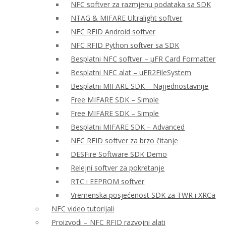
NFC softver za razmjenu podataka sa SDK
NTAG & MIFARE Ultralight softver
NFC RFID Android softver
NFC RFID Python softver sa SDK
Besplatni NFC softver – μFR Card Formatter
Besplatni NFC alat – uFR2FileSystem
Besplatni MIFARE SDK – Najjednostavnije
Free MIFARE SDK – Simple
Free MIFARE SDK – Simple
Besplatni MIFARE SDK – Advanced
NFC RFID softver za brzo čitanje
DESFire Software SDK Demo
Relejni softver za pokretanje
RTC i EEPROM softver
Vremenska posjećenost SDK za TWR i XRCa
NFC video tutorijali
Proizvodi – NFC RFID razvojni alati