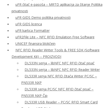
uFR čitač e-pasoša – MRTD aplikacija za čitanje Politika
privatnosti
uFR GIDS Demo politika privatnosti
uFR GIDS licenca
uFR kartica Formatter
uFR2File Lite – NFC RFID Emulation Free Software
UNICEF finansira blokčein
NFC RFID Reader Writer Tools & FREE SDK (Software
Development Kit) – PROIZVODI
DL533N serija – libNFC NFC RFID čitač pisač
DL533N serija – libNFC NFC RFID Reader Writer
DL533R serija NFC RFID čitača Writer PC/SC –
PN533R NXP
DL533R serija PC/SC NFC RFID čitač pisač –
PN533R NXP Čip
DL533R USB Reader – PC/SC RFID Smart Card