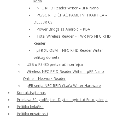
koda
NFC RFID Reader Writer – μFR Nano
PC/SC RFID ČITAČ PAMETNIH KARTICA –
DL533R CS
Power Bridge za Android – PBA
Total Wireless Reader – TWR Pro NFC RFID
Reader
µFR XL OEM – NFC RFID Reader Writer
velikog dometa
USB u RS485 pretvarač interfejsa
Wireless NFC RFID Reader Writer – μFR Nano
Online – Network Reader
μFR serija NFC RFID čitača Writer Hardware
Kontaktirajte nas
Proslava 50. godišnjice -Digital Logic Ltd Foto galerija
Politika kolačića
Politika privatnosti