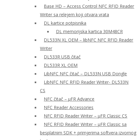
Base HD – Access Control NFC RFID Reader
Writer sa relejem koji otvara vrata
DL kartice potpisnika
DL memorijska kartica 30M48CR
DL533N XL OEM – libNFC NFC RFID Reader
Writer
DL533R USB čitač
DL533R XL OEM
LibNFC NFC čitač – DL533N USB Dongle
LibNFC NFC RFID Reader Writer- DL533N
CS
NFC čitač – μFR Advance
NFC Reader Accessories
NFC RFID Reader Writer – μFR Classic CS
NFC RFID Reader Writer – μFR Classic sa
besplatnim SDK + primjerima softvera izvornog