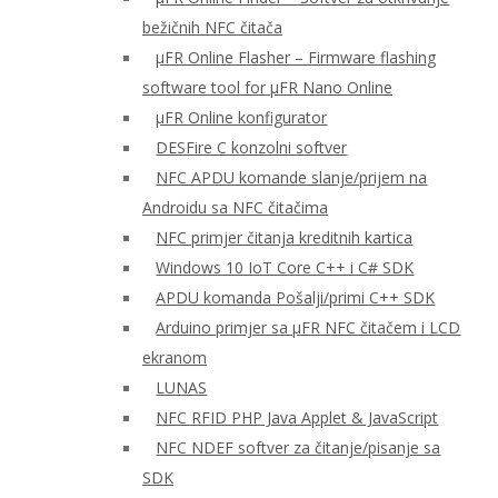
bežičnih NFC čitača
μFR Online Flasher – Firmware flashing
software tool for μFR Nano Online
μFR Online konfigurator
DESFire C konzolni softver
NFC APDU komande slanje/prijem na
Androidu sa NFC čitačima
NFC primjer čitanja kreditnih kartica
Windows 10 IoT Core C++ i C# SDK
APDU komanda Pošalji/primi C++ SDK
Arduino primjer sa μFR NFC čitačem i LCD
ekranom
LUNAS
NFC RFID PHP Java Applet & JavaScript
NFC NDEF softver za čitanje/pisanje sa
SDK