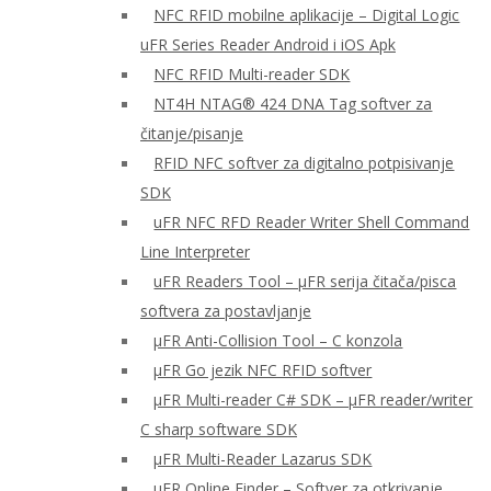
NFC RFID mobilne aplikacije – Digital Logic
uFR Series Reader Android i iOS Apk
NFC RFID Multi-reader SDK
NT4H NTAG® 424 DNA Tag softver za
čitanje/pisanje
RFID NFC softver za digitalno potpisivanje
SDK
uFR NFC RFD Reader Writer Shell Command
Line Interpreter
uFR Readers Tool – μFR serija čitača/pisca
softvera za postavljanje
μFR Anti-Collision Tool – C konzola
μFR Go jezik NFC RFID softver
μFR Multi-reader C# SDK – μFR reader/writer
C sharp software SDK
μFR Multi-Reader Lazarus SDK
μFR Online Finder – Softver za otkrivanje