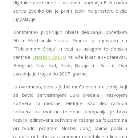
digitalne elektronike – na ovom području Elektronika
servis Zvonko bio je prvi i jedini na prostoru bivše
Jugoslavije.
Konstantno proširujući oblast delovanja, početkom
90-ih Elektronski servis Zvonko je ugovorio sa
"Telekomom Srbija" u vezi sa uslugom telefonskih
centrala
Ericsson AXE10
na više lokacija (Požarevac,
Beograd, Novi Sad, Pirot, Batajnica i Surčin). Ova
saradnja je trajala do 2007. godine.
Istovremeno, servis je bio među prvima u zemlji koji
se bavio servisiranjem GSM uređaja i razvojem
softvera za mobilne telefone. Kao deo razvoja
softvera za mobilne telefone, kompanija je brzo
razvila jedinstvena softverska rešenja sa fokusom na
proizvodni program Alcatel. Zbog obima posla i
rastuće potrebe za razmenom podataka sa kupcima