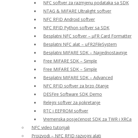
NFC softver za razmjenu podataka sa SDK
NTAG & MIFARE Ultralight softver
NFC RFID Android softver
NFC RFID Python softver sa SDK
Besplatni NFC softver – μFR Card Formatter
Besplatni NFC alat – uFR2FileSystem
Besplatni MIFARE SDK – Najjednostavnije
Free MIFARE SDK – Simple
Free MIFARE SDK – Simple
Besplatni MIFARE SDK – Advanced
NFC RFID softver za brzo čitanje
DESFire Software SDK Demo
Relejni softver za pokretanje
RTC i EEPROM softver
Vremenska posjećenost SDK za TWR i XRCa
NFC video tutorijali
Proizvodi – NFC RFID razvojni alati