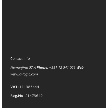
Contact Info
Nemanjina 57 A
Phone:
+381 12 541 021
Web:
www.d-logic.com
VAT:
111385444
Reg.No:
21473642