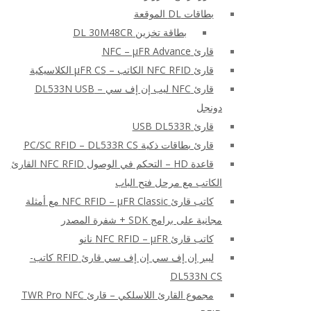
بطاقات DL الموقعة
بطاقة تخزين DL 30M48CR
قارئ NFC – μFR Advance
قارئ NFC RFID الكاتب – μFR CS الكلاسيكية
قارئ NFC ليب إن إف سي – DL533N USB
دونجل
قارئ USB DL533R
قارئ بطاقات ذكية PC/SC RFID – DL533R CS
قاعدة HD – التحكم في الوصول NFC RFID القارئ
الكاتب مع مرحل فتح الباب
كاتب قارئ NFC RFID – μFR Classic مع أمثلة
مجانية على برامج SDK + شفرة المصدر
كاتب قارئ NFC RFID – μFR نانو
ليبر إن إف سي إن إف سي قارئ RFID كاتب-
DL533N CS
مجموع القارئ اللاسلكي – قارئ TWR Pro NFC