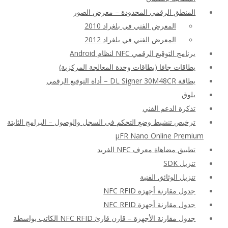
المنطق الرقمي المحدودة – معرض الصور
المعرض الفني في بلغراد 2010
المعرض الفني في بلغراد 2012
برنامج التوقيع الرقمي NFC لنظام Android
بطاقات جافا (بطاقات وحدة المعالجة المركزية)
بطاقة DL Signer 30M48CR – أداة التوقيع الرقمي
بلوق
تذكرة الدعم الفني
ترخيص تنشيط وضع التحكم في السجل والوصول – البرامج الثابتة
μFR Nano Online Premium
تطبيق مضاهاة معرف NFC الفريد
تنزيل SDK
تنزيل الوثائق الفنية
جدول مقارنة أجهزة NFC RFID
جدول مقارنة أجهزة NFC RFID
جدول مقارنة الأجهزة – قارن قارئ NFC RFID الكاتب بواسطة