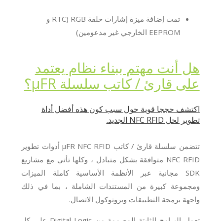
تمت إضافة ميزة إشارات حلقة RGB (RTC و
EEPROM الخارجي غير مدعومين)
هل أنت مهتم ببناء نظام يعتمد
على قارئ / كاتب سلسلة μFR؟
اكتشف حججا قوية حول سبب كون هذه أفضل أداة
تطوير لحل NFC RFID الجديد.
تتضمن سلسلة قارئ / كاتب μFR NFC RFID أدوات تطوير
NFC RFID متوافقة بشكل متبادل ، وكلها تأتي مع مشاريع
SDK مجانية عبر الأنظمة الأساسية كاملة الميزات
ومجموعة كبيرة من المستندات الشاملة ، بما في ذلك
واجهة برمجة التطبيقات وبروتوكول الاتصال.
تعمل البرامج الثابتة المصممة من Digital Logic على كل