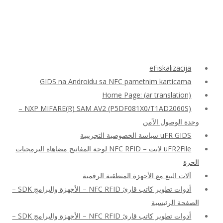
eFiskalizacija
GIDS na Androidu sa NFC pametnim karticama
Home Page: (ar translation)
NXP MIFARE(R) SAM AV2 (P5DF081X0/T1AD2060S) –
وحدة الوصول الآمن
uFR GIDS سياسة الخصوصية التجريبية
uFR2File لايت – NFC RFID لوحة المفاتيح مضاهاة البرمجيات
الحرة
آلات البيع مع الأجهزة المنطقية الرقمية
أدوات تطوير كاتب قارئ NFC RFID – الأجهزة والبرامج SDK –
الصفحة الرئيسية
أدوات تطوير كاتب قارئ NFC RFID – الأجهزة والبرامج SDK –