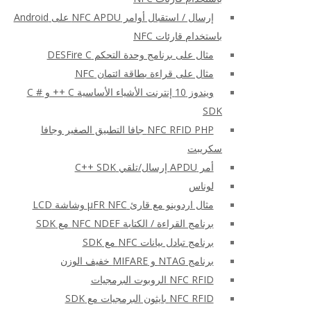
إرسال / استقبال أوامر NFC APDU على Android
باستخدام قارئات NFC
مثال على برنامج وحدة التحكم DESFire C
مثال على قراءة بطاقة ائتمان NFC
ويندوز 10 إنترنت الأشياء الأساسية C ++ و C #
SDK
NFC RFID PHP جافا التطبيق الصغير وجافا
سكريبت
أمر APDU إرسال/تلقي C++ SDK
لوناس
مثال اردوينو مع قارئ μFR NFC وشاشة LCD
برنامج القراءة / الكتابة NFC NDEF مع SDK
برنامج تبادل بيانات NFC مع SDK
برنامج NTAG و MIFARE خفيف الوزن
NFC RFID الروبوت البرمجيات
NFC RFID بايثون البرمجيات مع SDK