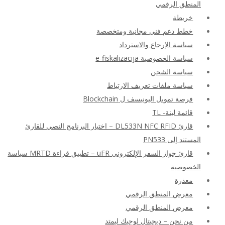
المنطق الرقمي
خريطة
خطط دعم فني مجانية ومتخصصة
سياسة الإرجاع والاسترداد
سياسة الخصوصية e-fiskalizacija
سياسة الشحن
سياسة ملفات تعريف الارتباط
فرصة تمويل اليونيسف ل Blockchain
قائمة لينة- TL
قارئ DL533N NFC RFID – اختبار البرنامج النصي للقارئ
المستند إلى PN533
قارئ جواز السفر الإلكتروني uFR – تطبيق قراءة MRTD سياسة
الخصوصية
معذرة
معرض المنطق الرقمي
معرض المنطق الرقمي
من نحن – ديجيتال لوجيك ليمتد