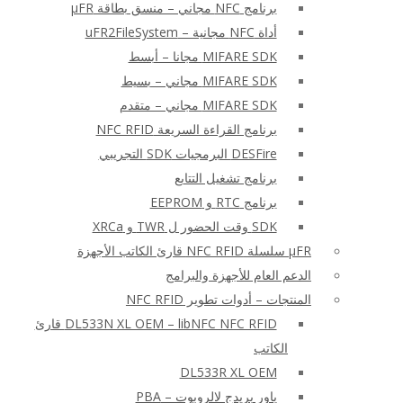
برنامج NFC مجاني – منسق بطاقة μFR
أداة NFC مجانية – uFR2FileSystem
MIFARE SDK مجانا – أبسط
MIFARE SDK مجاني – بسيط
MIFARE SDK مجاني – متقدم
برنامج القراءة السريعة NFC RFID
DESFire البرمجيات SDK التجريبي
برنامج تشغيل التتابع
برنامج RTC و EEPROM
SDK وقت الحضور ل TWR و XRCa
μFR سلسلة NFC RFID قارئ الكاتب الأجهزة
الدعم العام للأجهزة والبرامج
المنتجات – أدوات تطوير NFC RFID
DL533N XL OEM – libNFC NFC RFID قارئ
الكاتب
DL533R XL OEM
باور بريدج لالروبوت – PBA