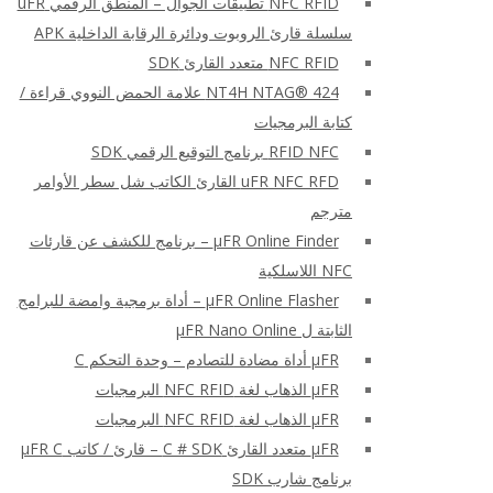
NFC RFID تطبيقات الجوال – المنطق الرقمي uFR
سلسلة قارئ الروبوت ودائرة الرقابة الداخلية APK
NFC RFID متعدد القارئ SDK
NT4H NTAG® 424 علامة الحمض النووي قراءة /
كتابة البرمجيات
RFID NFC برنامج التوقيع الرقمي SDK
uFR NFC RFD القارئ الكاتب شل سطر الأوامر
مترجم
μFR Online Finder – برنامج للكشف عن قارئات
NFC اللاسلكية
μFR Online Flasher – أداة برمجية وامضة للبرامج
الثابتة ل μFR Nano Online
μFR أداة مضادة للتصادم – وحدة التحكم C
μFR الذهاب لغة NFC RFID البرمجيات
μFR الذهاب لغة NFC RFID البرمجيات
μFR متعدد القارئ C # SDK – قارئ / كاتب μFR C
برنامج شارب SDK