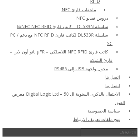
RFID
ملحقات قارئ NFC
دروس فيديو NFC
سلسلة DL533N – كاتب قارئ libNFC NFC RFID
سلسلة DL533R لكاتب قارئ NFC RFID مع دعم PC /
SC
كاتب قارئ NFC RFID اللاسلكي – μFR نانو أون لاين –
قارئ الشبكة
محول واجهة USB إلى RS485
اتصل بنا
اتصل بنا
الاحتفال بالذكرى السنوية ال 50 – Digital Logic Ltd معرض
الصور
سياسة الخصوصية
نهج ملفات تعريف الارتباط