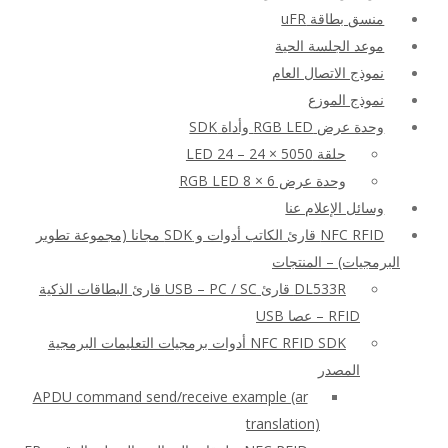
منسق بطاقة uFR
موعد الجلسة الحية
نموذج الاتصال العام
نموذج الموزع
وحدة عرض RGB LED وأداة SDK
حلقة LED 24 – 24 × 5050
وحدة عرض RGB LED 8 × 6
وسائل الإعلام عنا
NFC RFID قارئ الكاتب أدوات و SDK مجانا (مجموعة تطوير
البرمجيات) – المنتجات
DL533R قارئ USB – PC / SC قارئ البطاقات الذكية
RFID – عصا USB
NFC RFID SDK أدوات برمجيات التعليمات البرمجية
المصدر
APDU command send/receive example (ar
translation)