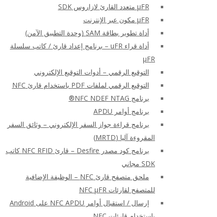
μFR متعدد القارئ لازاروس SDK
μFR مكون عبر الإنترنت
أداة تطوير بطاقة SAM (وحدة التطبيق الآمن)
أداة قراء uFR – برنامج إعداد قارئ / كاتب سلسلة
μFR
التوقيع الرقمي – أدوات التوقيع الإلكتروني
التوقيع الرقمي لملفات PDF باستخدام قارئ NFC
برنامج NFC NDEF NTAG®
برنامج أوامر APDU
برنامج قراءة جواز السفر الإلكتروني – وثائق السفر
المقروءة آليا (MRTD)
برنامج كود مصدر Desfire – قارئ NFC RFID كاتب
SDK مجاني
ملحق متصفح قارئ NFC – الوظيفة الإضافية
للمتصفح لقارئات NFC μFR
إرسال / استقبال أوامر NFC APDU على Android
باستخدام قارئات NFC