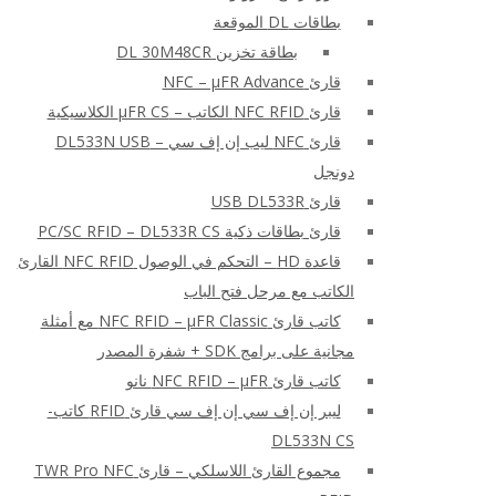
بطاقات DL الموقعة
بطاقة تخزين DL 30M48CR
قارئ NFC – μFR Advance
قارئ NFC RFID الكاتب – μFR CS الكلاسيكية
قارئ NFC ليب إن إف سي – DL533N USB
دونجل
قارئ USB DL533R
قارئ بطاقات ذكية PC/SC RFID – DL533R CS
قاعدة HD – التحكم في الوصول NFC RFID القارئ
الكاتب مع مرحل فتح الباب
كاتب قارئ NFC RFID – μFR Classic مع أمثلة
مجانية على برامج SDK + شفرة المصدر
كاتب قارئ NFC RFID – μFR نانو
ليبر إن إف سي إن إف سي قارئ RFID كاتب-
DL533N CS
مجموع القارئ اللاسلكي – قارئ TWR Pro NFC