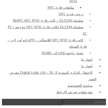
RFID
ملحقات قارئ NFC
دروس فيديو NFC
سلسلة DL533N – كاتب قارئ libNFC NFC RFID
سلسلة DL533R لكاتب قارئ NFC RFID مع دعم PC /
SC
كاتب قارئ NFC RFID اللاسلكي – μFR نانو أون لاين –
قارئ الشبكة
محول واجهة USB إلى RS485
اتصل بنا
اتصل بنا
الاحتفال بالذكرى السنوية ال 50 – Digital Logic Ltd معرض
الصور
سياسة الخصوصية
نهج ملفات تعريف الارتباط