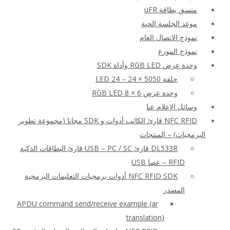
منسق بطاقة uFR
موعد الجلسة الحية
نموذج الاتصال العام
نموذج الموزع
وحدة عرض RGB LED وأداة SDK
حلقة LED 24 – 24 × 5050
وحدة عرض RGB LED 8 × 6
وسائل الإعلام عنا
NFC RFID قارئ الكاتب أدوات و SDK مجانا (مجموعة تطوير
البرمجيات) – المنتجات
DL533R قارئ USB – PC / SC قارئ البطاقات الذكية
RFID – عصا USB
NFC RFID SDK أدوات برمجيات التعليمات البرمجية
المصدر
APDU command send/receive example (ar
translation)