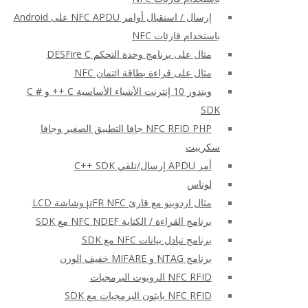
إرسال / استقبال أوامر NFC APDU على Android
باستخدام قارئات NFC
مثال على برنامج وحدة التحكم DESFire C
مثال على قراءة بطاقة ائتمان NFC
ويندوز 10 إنترنت الأشياء الأساسية C ++ و C #
SDK
NFC RFID PHP جافا التطبيق الصغير وجافا
سكريبت
أمر APDU إرسال/تلقي C++ SDK
لوناس
مثال اردوينو مع قارئ μFR NFC وشاشة LCD
برنامج القراءة / الكتابة NFC NDEF مع SDK
برنامج تبادل بيانات NFC مع SDK
برنامج NTAG و MIFARE خفيف الوزن
NFC RFID الروبوت البرمجيات
NFC RFID بايثون البرمجيات مع SDK