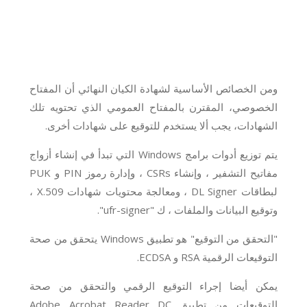
ومن الخصائص الأساسية لشهادة الكيان النهائي أن المفتاح
الخصوصي، المقترن بالمفتاح العمومي الذي تحتويه تلك
الشهادات، يجب ألا يستخدم للتوقيع على شهادات أخرى.
يتم توزيع أدوات برامج Windows التي تبدأ في إنشاء أزواج
مفاتيح التشفير ، وإنشاء CSRs ، وإدارة رموز PIN و PUK
لبطاقات DL Signer ، ومعالجة محتويات شهادات X.509 ،
وتوقيع البيانات والملفات ، ك "ufr-signer".
"التحقق من التوقيع" هو تطبيق Windows يتحقق من صحة
التوقيعات الرقمية RSA و ECDSA.
يمكن أيضا إجراء التوقيع الرقمي والتحقق من صحة
التوقيعات من تطبيق Adobe Acrobat Reader DC