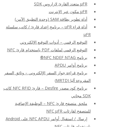
μFR متعدد القارئ لازاروس SDK
μFR مكون عبر الإنترنت
أداة تطوير بطاقة SAM (وحدة التطبيق الآمن)
أداة قراء uFR – برنامج إعداد قارئ / كاتب سلسلة
μFR
التوقيع الرقمي – أدوات التوقيع الإلكتروني
التوقيع الرقمي لملفات PDF باستخدام قارئ NFC
برنامج NFC NDEF NTAG®
برنامج أوامر APDU
برنامج قراءة جواز السفر الإلكتروني – وثائق السفر
المقروءة آليا (MRTD)
برنامج كود مصدر Desfire – قارئ NFC RFID كاتب
SDK مجاني
ملحق متصفح قارئ NFC – الوظيفة الإضافية
للمتصفح لقارئات NFC μFR
إرسال / استقبال أوامر NFC APDU على Android
باستخدام قارئات NFC