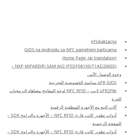
eFiskalizacija
GIDS na Androidu sa NFC pametnim karticama
Home Page: (ar translation)
NXP MIFARE(R) SAM AV2 (P5DF081X0/T1AD2060S) –
وحدة الوصول الآمن
uFR GIDS سياسة الخصوصية التجريبية
uFR2File لايت – NFC RFID لوحة المفاتيح مضاهاة البرمجيات
الحرة
آلات البيع مع الأجهزة المنطقية الرقمية
أدوات تطوير كاتب قارئ NFC RFID – الأجهزة والبرامج SDK –
الصفحة الرئيسية
أدوات تطوير كاتب قارئ NFC RFID – الأجهزة والبرامج SDK –