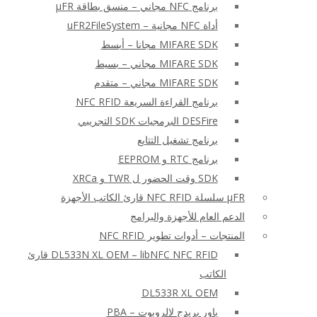
برنامج NFC مجاني – منسق بطاقة μFR
أداة NFC مجانية – uFR2FileSystem
MIFARE SDK مجانا – أبسط
MIFARE SDK مجاني – بسيط
MIFARE SDK مجاني – متقدم
برنامج القراءة السريعة NFC RFID
DESFire البرمجيات SDK التجريبي
برنامج تشغيل التتابع
برنامج RTC و EEPROM
SDK وقت الحضور ل TWR و XRCa
μFR سلسلة NFC RFID قارئ الكاتب الأجهزة
الدعم العام للأجهزة والبرامج
المنتجات – أدوات تطوير NFC RFID
DL533N XL OEM – libNFC NFC RFID قارئ
الكاتب
DL533R XL OEM
باور بريدج لالروبوت – PBA