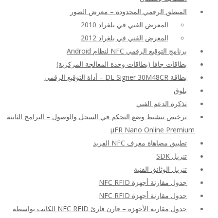
المنطق الرقمي المحدودة – معرض الصور
المعرض الفني في بلغراد 2010
المعرض الفني في بلغراد 2012
برنامج التوقيع الرقمي NFC لنظام Android
بطاقات جافا (بطاقات وحدة المعالجة المركزية)
بطاقة DL Signer 30M48CR – أداة التوقيع الرقمي
بلوق
تذكرة الدعم الفني
ترخيص تنشيط وضع التحكم في السجل والوصول – البرامج الثابتة
μFR Nano Online Premium
تطبيق مضاهاة معرف NFC الفريد
تنزيل SDK
تنزيل الوثائق الفنية
جدول مقارنة أجهزة NFC RFID
جدول مقارنة أجهزة NFC RFID
جدول مقارنة الأجهزة – قارن قارئ NFC RFID الكاتب بواسطة