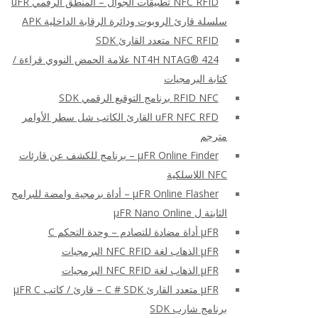
NFC RFID تطبيقات الجوال – المنطق الرقمي uFR
سلسلة قارئ الروبوت ودائرة الرقابة الداخلية APK
NFC RFID متعدد القارئ SDK
NT4H NTAG® 424 علامة الحمض النووي قراءة /
كتابة البرمجيات
RFID NFC برنامج التوقيع الرقمي SDK
uFR NFC RFD القارئ الكاتب شل سطر الأوامر
مترجم
μFR Online Finder – برنامج للكشف عن قارئات
NFC اللاسلكية
μFR Online Flasher – أداة برمجية وامضة للبرامج
الثابتة ل μFR Nano Online
μFR أداة مضادة للتصادم – وحدة التحكم C
μFR الذهاب لغة NFC RFID البرمجيات
μFR الذهاب لغة NFC RFID البرمجيات
μFR متعدد القارئ C # SDK – قارئ / كاتب μFR C
برنامج شارب SDK