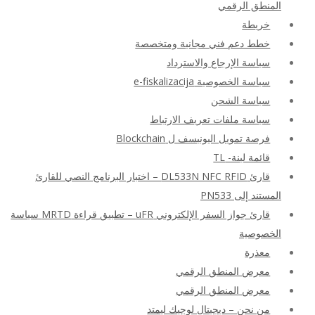
المنطق الرقمي
خريطة
خطط دعم فني مجانية ومتخصصة
سياسة الإرجاع والاسترداد
سياسة الخصوصية e-fiskalizacija
سياسة الشحن
سياسة ملفات تعريف الارتباط
فرصة تمويل اليونيسف ل Blockchain
قائمة لينة- TL
قارئ DL533N NFC RFID – اختبار البرنامج النصي للقارئ
المستند إلى PN533
قارئ جواز السفر الإلكتروني uFR – تطبيق قراءة MRTD سياسة
الخصوصية
معذرة
معرض المنطق الرقمي
معرض المنطق الرقمي
من نحن – ديجيتال لوجيك ليمتد