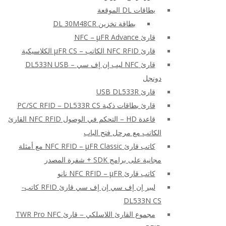
بطاقات DL الموقعة
بطاقة تخزين DL 30M48CR
قارئ NFC – μFR Advance
قارئ NFC RFID الكاتب – μFR CS الكلاسيكية
قارئ NFC ليب إن إف سي – DL533N USB
دونجل
قارئ USB DL533R
قارئ بطاقات ذكية PC/SC RFID – DL533R CS
قاعدة HD – التحكم في الوصول NFC RFID القارئ
الكاتب مع مرحل فتح الباب
كاتب قارئ NFC RFID – μFR Classic مع أمثلة
مجانية على برامج SDK + شفرة المصدر
كاتب قارئ NFC RFID – μFR نانو
ليبر إن إف سي إن إف سي قارئ RFID كاتب-
DL533N CS
مجموع القارئ اللاسلكي – قارئ TWR Pro NFC