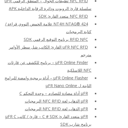
NFC RFID تطبيقات الجوال – المنطق الرقمي uFR
سلسلة قارئ الروبوت ودائرة الرقابة الداخلية APK
NFC RFID متعدد القارئ SDK
NT4H NTAG® 424 علامة الحمض النووي قراءة /
كتابة البرمجيات
RFID NFC برنامج التوقيع الرقمي SDK
uFR NFC RFD القارئ الكاتب شل سطر الأوامر
مترجم
μFR Online Finder – برنامج للكشف عن قارئات
NFC اللاسلكية
μFR Online Flasher – أداة برمجية وامضة للبرامج
الثابتة ل μFR Nano Online
μFR أداة مضادة للتصادم – وحدة التحكم C
μFR الذهاب لغة NFC RFID البرمجيات
μFR الذهاب لغة NFC RFID البرمجيات
μFR متعدد القارئ C # SDK – قارئ / كاتب μFR C
برنامج شارب SDK