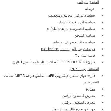
المنطق الرقمي
خريطة
خطط دعم فني مجانية ومتخصصة
سياسة الإرجاع والاسترداد
سياسة الخصوصية e-fiskalizacija
سياسة الشحن
سياسة ملفات تعريف الارتباط
فرصة تمويل اليونيسف ل Blockchain
قائمة لينة- TL
قارئ DL533N NFC RFID – اختبار البرنامج النصي للقارئ
المستند إلى PN533
قارئ جواز السفر الإلكتروني uFR – تطبيق قراءة MRTD سياسة
الخصوصية
معذرة
معرض المنطق الرقمي
معرض المنطق الرقمي
من نحن – ديجيتال لوجيك ليمتد