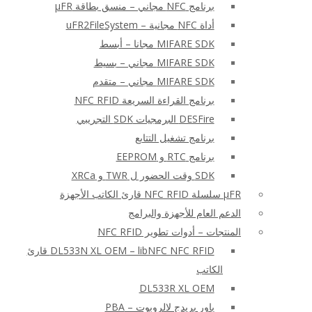
برنامج NFC مجاني – منسق بطاقة μFR
أداة NFC مجانية – uFR2FileSystem
MIFARE SDK مجانا – أبسط
MIFARE SDK مجاني – بسيط
MIFARE SDK مجاني – متقدم
برنامج القراءة السريعة NFC RFID
DESFire البرمجيات SDK التجريبي
برنامج تشغيل التتابع
برنامج RTC و EEPROM
SDK وقت الحضور ل TWR و XRCa
μFR سلسلة NFC RFID قارئ الكاتب الأجهزة
الدعم العام للأجهزة والبرامج
المنتجات – أدوات تطوير NFC RFID
DL533N XL OEM – libNFC NFC RFID قارئ
الكاتب
DL533R XL OEM
باور بريدج لالروبوت – PBA