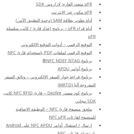
μFR متعدد القارئ لازاروس SDK
μFR مكون عبر الإنترنت
أداة تطوير بطاقة SAM (وحدة التطبيق الآمن)
أداة قراء uFR – برنامج إعداد قارئ / كاتب سلسلة
μFR
التوقيع الرقمي – أدوات التوقيع الإلكتروني
التوقيع الرقمي لملفات PDF باستخدام قارئ NFC
برنامج NFC NDEF NTAG®
برنامج أوامر APDU
برنامج قراءة جواز السفر الإلكتروني – وثائق السفر
المقروءة آليا (MRTD)
برنامج كود مصدر Desfire – قارئ NFC RFID كاتب
SDK مجاني
ملحق متصفح قارئ NFC – الوظيفة الإضافية
للمتصفح لقارئات NFC μFR
إرسال / استقبال أوامر NFC APDU على Android
باستخدام قارئات NFC