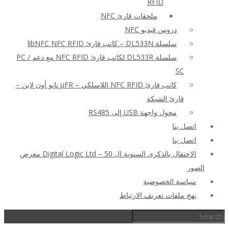
RFID
ملحقات قارئ NFC
دروس فيديو NFC
سلسلة DL533N – كاتب قارئ libNFC NFC RFID
سلسلة DL533R لكاتب قارئ NFC RFID مع دعم PC /
SC
كاتب قارئ NFC RFID اللاسلكي – μFR نانو أون لاين –
قارئ الشبكة
محول واجهة USB إلى RS485
اتصل بنا
اتصل بنا
الاحتفال بالذكرى السنوية ال 50 – Digital Logic Ltd معرض
الصور
سياسة الخصوصية
نهج ملفات تعريف الارتباط