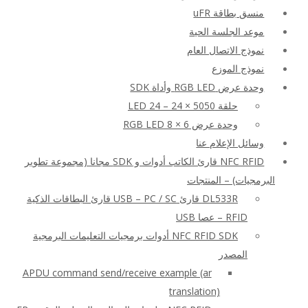
منسق بطاقة uFR
موعد الجلسة الحية
نموذج الاتصال العام
نموذج الموزع
وحدة عرض RGB LED وأداة SDK
حلقة LED 24 – 24 × 5050
وحدة عرض RGB LED 8 × 6
وسائل الإعلام عنا
NFC RFID قارئ الكاتب أدوات و SDK مجانا (مجموعة تطوير
البرمجيات) – المنتجات
DL533R قارئ USB – PC / SC قارئ البطاقات الذكية
RFID – عصا USB
NFC RFID SDK أدوات برمجيات التعليمات البرمجية
المصدر
APDU command send/receive example (ar
translation)