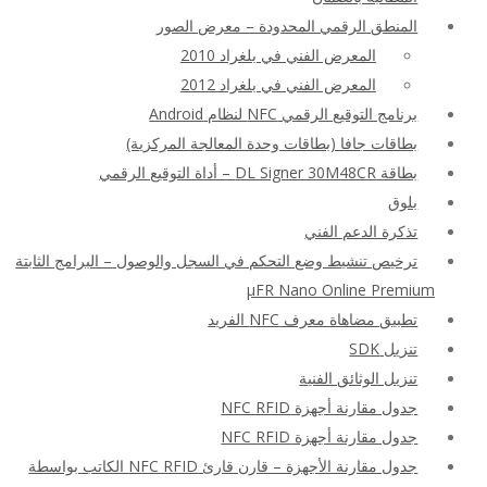
المنطق الرقمي المحدودة – معرض الصور
المعرض الفني في بلغراد 2010
المعرض الفني في بلغراد 2012
برنامج التوقيع الرقمي NFC لنظام Android
بطاقات جافا (بطاقات وحدة المعالجة المركزية)
بطاقة DL Signer 30M48CR – أداة التوقيع الرقمي
بلوق
تذكرة الدعم الفني
ترخيص تنشيط وضع التحكم في السجل والوصول – البرامج الثابتة
μFR Nano Online Premium
تطبيق مضاهاة معرف NFC الفريد
تنزيل SDK
تنزيل الوثائق الفنية
جدول مقارنة أجهزة NFC RFID
جدول مقارنة أجهزة NFC RFID
جدول مقارنة الأجهزة – قارن قارئ NFC RFID الكاتب بواسطة