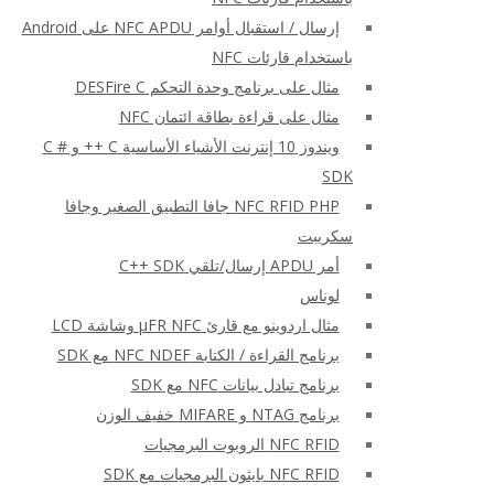
إرسال / استقبال أوامر NFC APDU على Android
باستخدام قارئات NFC
مثال على برنامج وحدة التحكم DESFire C
مثال على قراءة بطاقة ائتمان NFC
ويندوز 10 إنترنت الأشياء الأساسية C ++ و C #
SDK
NFC RFID PHP جافا التطبيق الصغير وجافا
سكريبت
أمر APDU إرسال/تلقي C++ SDK
لوناس
مثال اردوينو مع قارئ μFR NFC وشاشة LCD
برنامج القراءة / الكتابة NFC NDEF مع SDK
برنامج تبادل بيانات NFC مع SDK
برنامج NTAG و MIFARE خفيف الوزن
NFC RFID الروبوت البرمجيات
NFC RFID بايثون البرمجيات مع SDK