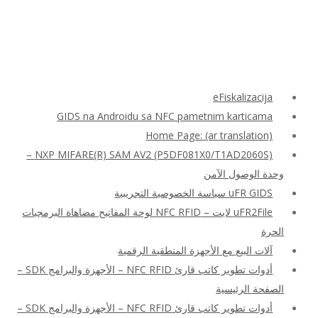
eFiskalizacija
GIDS na Androidu sa NFC pametnim karticama
Home Page: (ar translation)
NXP MIFARE(R) SAM AV2 (P5DF081X0/T1AD2060S) –
وحدة الوصول الآمن
uFR GIDS سياسة الخصوصية التجريبية
uFR2File لايت – NFC RFID لوحة المفاتيح مضاهاة البرمجيات
الحرة
آلات البيع مع الأجهزة المنطقية الرقمية
أدوات تطوير كاتب قارئ NFC RFID – الأجهزة والبرامج SDK –
الصفحة الرئيسية
أدوات تطوير كاتب قارئ NFC RFID – الأجهزة والبرامج SDK –