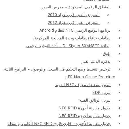
المنطق الرقمي المحدودة – معرض الصور
المعرض الفني في بلغراد 2010
المعرض الفني في بلغراد 2012
برنامج التوقيع الرقمي NFC لنظام Android
بطاقات جافا (بطاقات وحدة المعالجة المركزية)
بطاقة DL Signer 30M48CR – أداة التوقيع الرقمي
بلوق
تذكرة الدعم الفني
ترخيص تنشيط وضع التحكم في السجل والوصول – البرامج الثابتة
μFR Nano Online Premium
تطبيق مضاهاة معرف NFC الفريد
تنزيل SDK
تنزيل الوثائق الفنية
جدول مقارنة أجهزة NFC RFID
جدول مقارنة أجهزة NFC RFID
جدول مقارنة الأجهزة – قارن قارئ NFC RFID الكاتب بواسطة