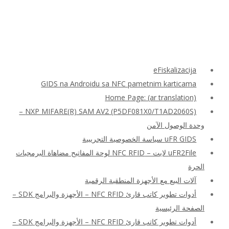
eFiskalizacija
GIDS na Androidu sa NFC pametnim karticama
Home Page: (ar translation)
NXP MIFARE(R) SAM AV2 (P5DF081X0/T1AD2060S) –
وحدة الوصول الآمن
uFR GIDS سياسة الخصوصية التجريبية
uFR2File لايت – NFC RFID لوحة المفاتيح مضاهاة البرمجيات
الحرة
آلات البيع مع الأجهزة المنطقية الرقمية
أدوات تطوير كاتب قارئ NFC RFID – الأجهزة والبرامج SDK –
الصفحة الرئيسية
أدوات تطوير كاتب قارئ NFC RFID – الأجهزة والبرامج SDK –