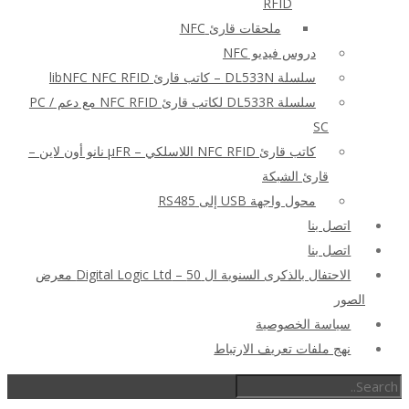
RFID
ملحقات قارئ NFC
دروس فيديو NFC
سلسلة DL533N – كاتب قارئ libNFC NFC RFID
سلسلة DL533R لكاتب قارئ NFC RFID مع دعم PC /
SC
كاتب قارئ NFC RFID اللاسلكي – μFR نانو أون لاين –
قارئ الشبكة
محول واجهة USB إلى RS485
اتصل بنا
اتصل بنا
الاحتفال بالذكرى السنوية ال 50 – Digital Logic Ltd معرض
الصور
سياسة الخصوصية
نهج ملفات تعريف الارتباط