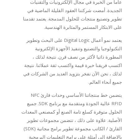
عاما من الخبرة في مجال الإلكترونيات والتقنيات
الجديدة. أمضت شركتنا العقود القليلة الماضية في
تطوير وتصنيع منتجات للحلول المدمجة. يعتمد تقدمنا
على الابتكار المستمر والمثابرة الهندسية.
يعتمد نمو أعمال Digital Logic على البحث وتطوير
التكنولوجيا والتصنيع وتنفيذ الأجهزة الإلكترونية
المطورة ذاتيا لأكثر من نصف قرن. نتيجة لذلك ،
اكتسب فريقنا خبرة قيمة واكتسب ثقة عملائنا. نتيجة
لذلك ، نحن الآن نفخر بتزويد العديد من الشركات في
جميع أنحاء العالم.
يتضمن خط منتجاتنا الأساسي وحدات قارئ NFC
RFID عالية الجودة ومتقدمة مع برنامج SDK. جميع
الحلول متوفرة كسلع تامة الصنع أو كمصنعي المعدات
الأصلية. علاوة على ذلك ، تتضمن مجموعات تطوير
القارئ / الكاتب مجموعة تطوير برامج مجانية (SDK)
بالإضافة إلى أمثلة على برامج التعليمات البرمجية