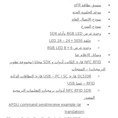
منسق بطاقة uFR
موعد الجلسة الحية
نموذج الاتصال العام
نموذج الموزع
وحدة عرض RGB LED وأداة SDK
حلقة LED 24 – 24 × 5050
وحدة عرض RGB LED 8 × 6
وسائل الإعلام عنا
NFC RFID قارئ الكاتب أدوات و SDK مجانا (مجموعة تطوير
البرمجيات) – المنتجات
DL533R قارئ USB – PC / SC قارئ البطاقات الذكية
RFID – عصا USB
NFC RFID SDK أدوات برمجيات التعليمات البرمجية
المصدر
APDU command send/receive example (ar
translation)