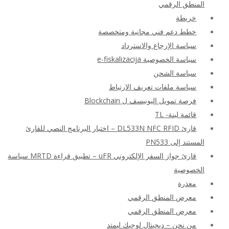
المنطق الرقمي
خريطة
خطط دعم فني مجانية ومتخصصة
سياسة الإرجاع والاسترداد
سياسة الخصوصية e-fiskalizacija
سياسة الشحن
سياسة ملفات تعريف الارتباط
فرصة تمويل اليونيسف ل Blockchain
قائمة لينة- TL
قارئ DL533N NFC RFID – اختبار البرنامج النصي للقارئ
المستند إلى PN533
قارئ جواز السفر الإلكتروني uFR – تطبيق قراءة MRTD سياسة
الخصوصية
معذرة
معرض المنطق الرقمي
معرض المنطق الرقمي
من نحن – ديجيتال لوجيك ليمتد