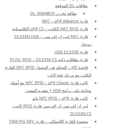
بطاقات DL الموقعة
بطاقة تخزين DL 30M48CR
قارئ NFC – μFR Advance
قارئ NFC RFID الكاتب – μFR CS الكلاسيكية
قارئ NFC ليب إن إف سي – DL533N USB
دونجل
قارئ USB DL533R
قارئ بطاقات ذكية PC/SC RFID – DL533R CS
قاعدة HD – التحكم في الوصول NFC RFID القارئ
الكاتب مع مرحل فتح الباب
كاتب قارئ NFC RFID – μFR Classic مع أمثلة
مجانية على برامج SDK + شفرة المصدر
كاتب قارئ NFC RFID – μFR نانو
ليبر إن إف سي إن إف سي قارئ RFID كاتب-
DL533N CS
مجموع القارئ اللاسلكي – قارئ TWR Pro NFC