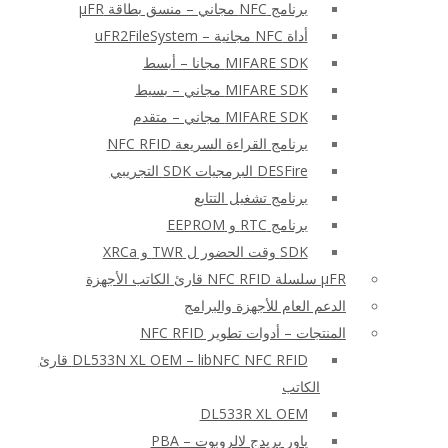
برنامج NFC مجاني – منسق بطاقة μFR
أداة NFC مجانية – uFR2FileSystem
MIFARE SDK مجانا – أبسط
MIFARE SDK مجاني – بسيط
MIFARE SDK مجاني – متقدم
برنامج القراءة السريعة NFC RFID
DESFire البرمجيات SDK التجريبي
برنامج تشغيل التتابع
برنامج RTC و EEPROM
SDK وقت الحضور ل TWR و XRCa
μFR سلسلة NFC RFID قارئ الكاتب الأجهزة
الدعم العام للأجهزة والبرامج
المنتجات – أدوات تطوير NFC RFID
DL533N XL OEM – libNFC NFC RFID قارئ
الكاتب
DL533R XL OEM
باور بريدج لالروبوت – PBA