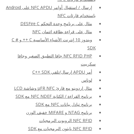
إرسال / استقبال أوامر NFC APDU على Android
باستخدام قارئات NFC
مثال على برنامج وحدة التحكم DESFire C
مثال على قراءة بطاقة ائتمان NFC
ويندوز 10 إنترنت الأشياء الأساسية C ++ و C #
SDK
NFC RFID PHP جافا التطبيق الصغير وجافا
سكريبت
أمر APDU إرسال/تلقي C++ SDK
لوناس
مثال اردوينو مع قارئ μFR NFC وشاشة LCD
برنامج القراءة / الكتابة NFC NDEF مع SDK
برنامج تبادل بيانات NFC مع SDK
برنامج NTAG و MIFARE خفيف الوزن
NFC RFID الروبوت البرمجيات
NFC RFID بايثون البرمجيات مع SDK