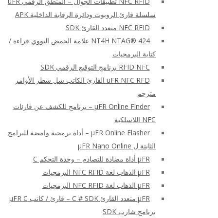
NFC RFID تطبيقات الجوال – المنطق الرقمي uFR
سلسلة قارئ الروبوت ودائرة الرقابة الداخلية APK
NFC RFID متعدد القارئ SDK
NT4H NTAG® 424 علامة الحمض النووي قراءة /
كتابة البرمجيات
RFID NFC برنامج التوقيع الرقمي SDK
uFR NFC RFD القارئ الكاتب شل سطر الأوامر
مترجم
μFR Online Finder – برنامج للكشف عن قارئات
NFC اللاسلكية
μFR Online Flasher – أداة برمجية وامضة للبرامج
الثابتة ل μFR Nano Online
μFR أداة مضادة للتصادم – وحدة التحكم C
μFR الذهاب لغة NFC RFID البرمجيات
μFR الذهاب لغة NFC RFID البرمجيات
μFR متعدد القارئ C # SDK – قارئ / كاتب μFR C
برنامج شارب SDK