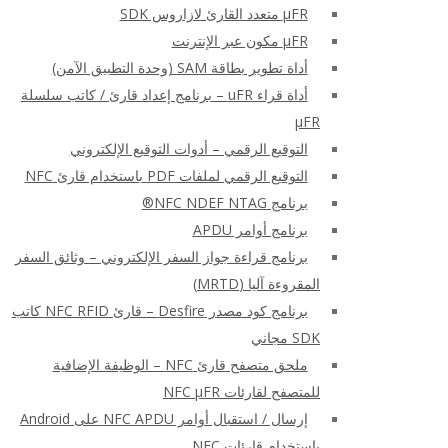
μFR متعدد القارئ لازاروس SDK
μFR مكون عبر الإنترنت
أداة تطوير بطاقة SAM (وحدة التطبيق الآمن)
أداة قراء uFR – برنامج إعداد قارئ / كاتب سلسلة
μFR
التوقيع الرقمي – أدوات التوقيع الإلكتروني
التوقيع الرقمي لملفات PDF باستخدام قارئ NFC
برنامج NFC NDEF NTAG®
برنامج أوامر APDU
برنامج قراءة جواز السفر الإلكتروني – وثائق السفر
المقروءة آليا (MRTD)
برنامج كود مصدر Desfire – قارئ NFC RFID كاتب
SDK مجاني
ملحق متصفح قارئ NFC – الوظيفة الإضافية
للمتصفح لقارئات NFC μFR
إرسال / استقبال أوامر NFC APDU على Android
باستخدام قارئات NFC