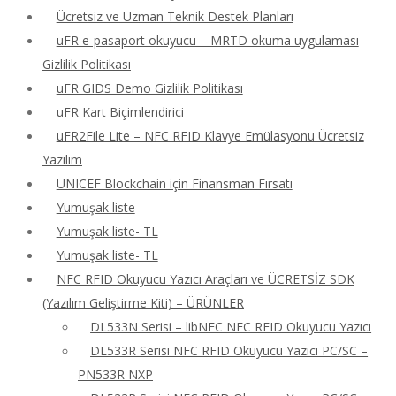
Ücretsiz ve Uzman Teknik Destek Planları
uFR e-pasaport okuyucu – MRTD okuma uygulaması
Gizlilik Politikası
uFR GIDS Demo Gizlilik Politikası
uFR Kart Biçimlendirici
uFR2File Lite – NFC RFID Klavye Emülasyonu Ücretsiz
Yazılım
UNICEF Blockchain için Finansman Fırsatı
Yumuşak liste
Yumuşak liste- TL
Yumuşak liste- TL
NFC RFID Okuyucu Yazıcı Araçları ve ÜCRETSİZ SDK
(Yazılım Geliştirme Kiti) – ÜRÜNLER
DL533N Serisi – libNFC NFC RFID Okuyucu Yazıcı
DL533R Serisi NFC RFID Okuyucu Yazıcı PC/SC –
PN533R NXP