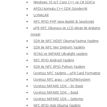
Windows 10 IoT Core C++ ve C# SDK'sı
APDU komutu C++ SDK Gönder/Al
LUNALAR
NFC RFID PHP Java Applet & JavaScript
μFR NFC Okuyucu ve LCD ekran ile Arduino
örneği
SDK ile NFC NDEF Okuma/Yazma Yazılımı
SDK ile NFC Veri Değişim Yazılımı
NTAG ve MIFARE Ultralight yazılımı
NFC RFID Android Yazılımı
SDK ile NFC RFID Python Yazılımı
Ücretsiz NFC Yazılımı – μFR Card Formatter
Ücretsiz NFC aracı – uFR2FileSystem
Ücretsiz MIFARE SDK – En Basit
Ücretsiz MIFARE SDK – Basit
Ücretsiz MIFARE SDK – Gelişmiş
NFC RFID Hızlı Okuma Yazılımı