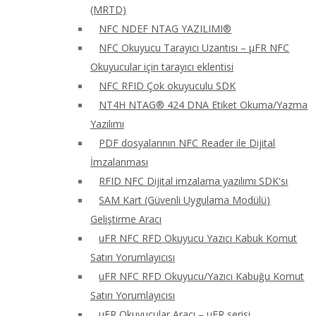
(MRTD)
NFC NDEF NTAG YAZILIMI®
NFC Okuyucu Tarayıcı Uzantısı – μFR NFC
Okuyucular için tarayıcı eklentisi
NFC RFID Çok okuyuculu SDK
NT4H NTAG® 424 DNA Etiket Okuma/Yazma
Yazılımı
PDF dosyalarının NFC Reader ile Dijital
İmzalanması
RFID NFC Dijital imzalama yazılımı SDK'sı
SAM Kart (Güvenli Uygulama Modülü)
Geliştirme Aracı
uFR NFC RFD Okuyucu Yazıcı Kabuk Komut
Satırı Yorumlayıcısı
uFR NFC RFD Okuyucu/Yazıcı Kabuğu Komut
Satırı Yorumlayıcısı
uFR Okuyucular Aracı – μFR serisi