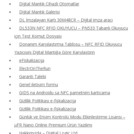
Dijital Mantık Cihazlı Otomatlar
Dijital Mantık Galerisi
DL İmzalayan Kartı 30M48CR – Dijital imza aracı
DL533N NFC RFID OKUYUCU – PN533 Tabanlı Okuyucu
için Test Komut Dosyası
Donanım Karşılaştırma Tablosu – NFC RFID Okuyucu
Yazıcısını Dijital Mantığa Göre Karşılaştırın
eFiskalizacija
ElectrOnTheRun
Garanti Talebi
Genel iletişim formu
GIDS na Androidu sa NFC pametnim karticama
Gizlilik Politikası e-fiskalizacija
Gizlilik Politikası e-fiskalizacija
Günlük ve Erişim Kontrolü Modu Etkinleştirme Lisansı –
μFR Nano Online Premium Ürün Yazılımı
Hakkımızda – Digital Logic Ltd