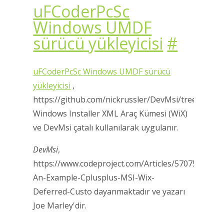
uFCoderPcSc
Windows UMDF
sürücü yükleyicisi
#
uFCoderPcSc Windows UMDF sürücü
yükleyicisi
,
https://github.com/nickrussler/DevMsi/tree/maste
Windows Installer XML Araç Kümesi (WiX)
ve DevMsi çatalı kullanılarak uygulanır.
DevMsi
,
https://www.codeproject.com/Articles/570751/Dev
An-Example-Cplusplus-MSI-Wix-
Deferred-Custo dayanmaktadır ve yazarı
Joe Marley'dir.