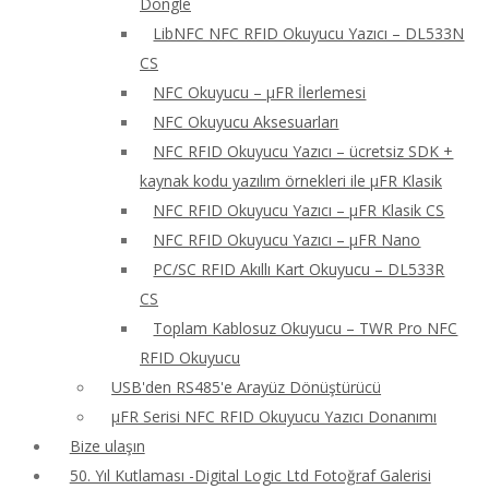
Dongle
LibNFC NFC RFID Okuyucu Yazıcı – DL533N
CS
NFC Okuyucu – μFR İlerlemesi
NFC Okuyucu Aksesuarları
NFC RFID Okuyucu Yazıcı – ücretsiz SDK +
kaynak kodu yazılım örnekleri ile μFR Klasik
NFC RFID Okuyucu Yazıcı – μFR Klasik CS
NFC RFID Okuyucu Yazıcı – μFR Nano
PC/SC RFID Akıllı Kart Okuyucu – DL533R
CS
Toplam Kablosuz Okuyucu – TWR Pro NFC
RFID Okuyucu
USB'den RS485'e Arayüz Dönüştürücü
μFR Serisi NFC RFID Okuyucu Yazıcı Donanımı
Bize ulaşın
50. Yıl Kutlaması -Digital Logic Ltd Fotoğraf Galerisi