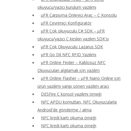
okuyucu/yazıcı kurulum yazılımı
μFR Çarpışma Önleyici Araç – C Konsolu
μFR Çevrimiçi Konfigüratör
μFR Çok okuyuculu C# SDK – μFR
okuyucu/yazıcı C keskin yazılım SDK'sı
μFR Çok Okuyuculu Lazarus SDK
μFR Go Dil NFC RFID Yazılımı
μFR Online Finder – Kablosuz NFC
Okuyucuları algılamak için yazılım
μFR Online Flasher – μFR Nano Online için
ürün yazılımı yanıp sönen yazılım aracı
DESFire C konsol yazılımı örneği
NFC APDU komutları, NFC Okuyucularla
Android'de gönderme / alma
NFC kredi kartı okuma örneği
NFC kredi kartı okuma örneği