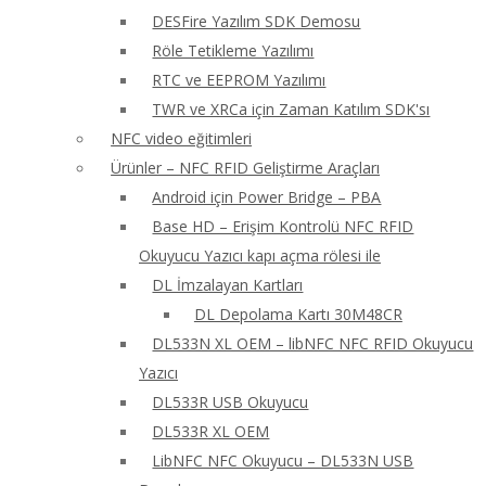
DESFire Yazılım SDK Demosu
Röle Tetikleme Yazılımı
RTC ve EEPROM Yazılımı
TWR ve XRCa için Zaman Katılım SDK'sı
NFC video eğitimleri
Ürünler – NFC RFID Geliştirme Araçları
Android için Power Bridge – PBA
Base HD – Erişim Kontrolü NFC RFID
Okuyucu Yazıcı kapı açma rölesi ile
DL İmzalayan Kartları
DL Depolama Kartı 30M48CR
DL533N XL OEM – libNFC NFC RFID Okuyucu
Yazıcı
DL533R USB Okuyucu
DL533R XL OEM
LibNFC NFC Okuyucu – DL533N USB