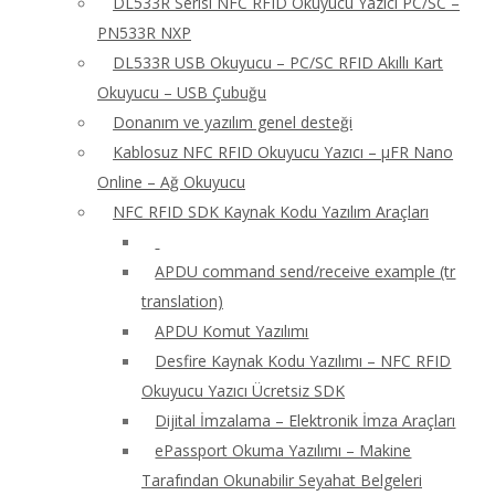
DL533R Serisi NFC RFID Okuyucu Yazıcı PC/SC –
PN533R NXP
DL533R USB Okuyucu – PC/SC RFID Akıllı Kart
Okuyucu – USB Çubuğu
Donanım ve yazılım genel desteği
Kablosuz NFC RFID Okuyucu Yazıcı – μFR Nano
Online – Ağ Okuyucu
NFC RFID SDK Kaynak Kodu Yazılım Araçları
APDU command send/receive example (tr
translation)
APDU Komut Yazılımı
Desfire Kaynak Kodu Yazılımı – NFC RFID
Okuyucu Yazıcı Ücretsiz SDK
Dijital İmzalama – Elektronik İmza Araçları
ePassport Okuma Yazılımı – Makine
Tarafından Okunabilir Seyahat Belgeleri