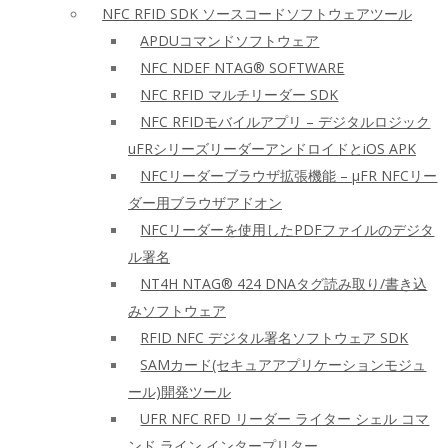
NFC RFID SDK ソースコードソフトウェアツール
APDUコマンドソフトウェア
NFC NDEF NTAG® SOFTWARE
NFC RFID マルチリーダー SDK
NFC RFIDモバイルアプリ – デジタルロジック
uFRシリーズリーダーアンドロイドとiOS APK
NFCリーダーブラウザ拡張機能 – μFR NFCリー
ダー用ブラウザアドオン
NFCリーダーを使用したPDFファイルのデジタ
ル署名
NT4H NTAG® 424 DNAタグ読み取り/書き込
みソフトウェア
RFID NFC デジタル署名ソフトウェア SDK
SAMカード(セキュアアプリケーションモジュ
ール)開発ツール
UFR NFC RFD リーダー ライター シェル コマ
ンド ライン インタープリター