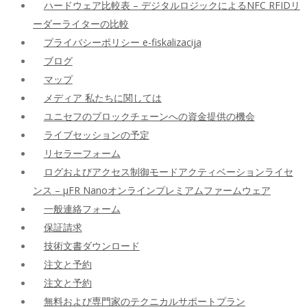
ハードウェア比較表 – デジタルロジックによるNFC RFIDリ
ーダーライターの比較
プライバシーポリシー e-fiskalizacija
ブログ
マップ
メディア 私たちに関しては
ユニセフのブロックチェーンへの資金提供の機会
ライブセッションの予定
リセラーフォーム
ログおよびアクセス制御モードアクティベーションライセ
ンス – μFR Nanoオンラインプレミアムファームウェア
一般連絡フォーム
保証請求
技術文書ダウンロード
注文と予約
注文と予約
無料および専門家のテクニカルサポートプラン