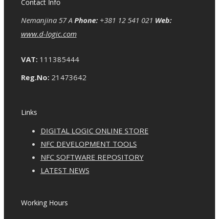
Contact Info
Nemanjina 57 A
Phone:
+381 12 541 021
Web:
www.d-logic.com
VAT:
111385444
Reg.No:
21473642
Links
DIGITAL LOGIC ONLINE STORE
NFC DEVELOPMENT TOOLS
NFC SOFTWARE REPOSITORY
LATEST NEWS
Working Hours