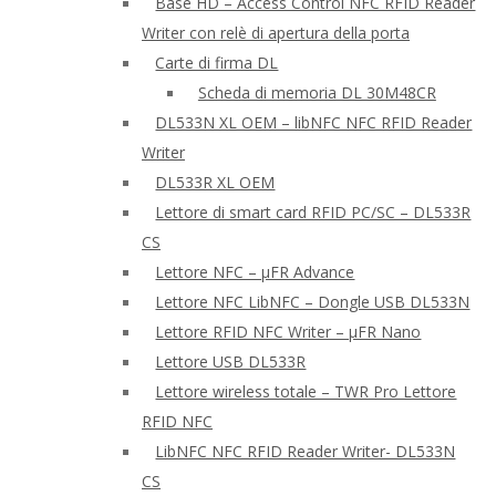
Base HD – Access Control NFC RFID Reader
Writer con relè di apertura della porta
Carte di firma DL
Scheda di memoria DL 30M48CR
DL533N XL OEM – libNFC NFC RFID Reader
Writer
DL533R XL OEM
Lettore di smart card RFID PC/SC – DL533R
CS
Lettore NFC – μFR Advance
Lettore NFC LibNFC – Dongle USB DL533N
Lettore RFID NFC Writer – μFR Nano
Lettore USB DL533R
Lettore wireless totale – TWR Pro Lettore
RFID NFC
LibNFC NFC RFID Reader Writer- DL533N
CS