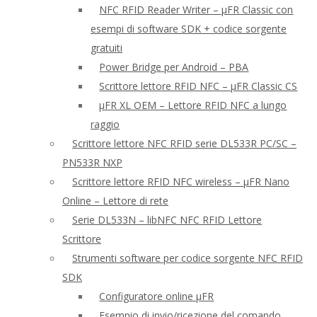
NFC RFID Reader Writer – μFR Classic con
esempi di software SDK + codice sorgente
gratuiti
Power Bridge per Android – PBA
Scrittore lettore RFID NFC – μFR Classic CS
μFR XL OEM – Lettore RFID NFC a lungo
raggio
Scrittore lettore NFC RFID serie DL533R PC/SC –
PN533R NXP
Scrittore lettore RFID NFC wireless – μFR Nano
Online – Lettore di rete
Serie DL533N – libNFC NFC RFID Lettore
Scrittore
Strumenti software per codice sorgente NFC RFID
SDK
Configuratore online μFR
Esempio di invio/ricezione del comando