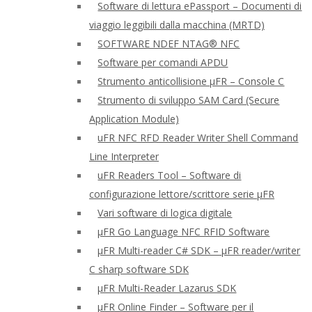
Software di lettura ePassport – Documenti di
viaggio leggibili dalla macchina (MRTD)
SOFTWARE NDEF NTAG® NFC
Software per comandi APDU
Strumento anticollisione μFR – Console C
Strumento di sviluppo SAM Card (Secure
Application Module)
uFR NFC RFD Reader Writer Shell Command
Line Interpreter
uFR Readers Tool – Software di
configurazione lettore/scrittore serie μFR
Vari software di logica digitale
μFR Go Language NFC RFID Software
μFR Multi-reader C# SDK – μFR reader/writer
C sharp software SDK
μFR Multi-Reader Lazarus SDK
μFR Online Finder – Software per il