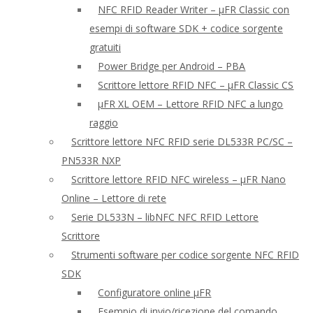
NFC RFID Reader Writer – μFR Classic con
esempi di software SDK + codice sorgente
gratuiti
Power Bridge per Android – PBA
Scrittore lettore RFID NFC – μFR Classic CS
μFR XL OEM – Lettore RFID NFC a lungo
raggio
Scrittore lettore NFC RFID serie DL533R PC/SC –
PN533R NXP
Scrittore lettore RFID NFC wireless – μFR Nano
Online – Lettore di rete
Serie DL533N – libNFC NFC RFID Lettore
Scrittore
Strumenti software per codice sorgente NFC RFID
SDK
Configuratore online μFR
Esempio di invio/ricezione del comando