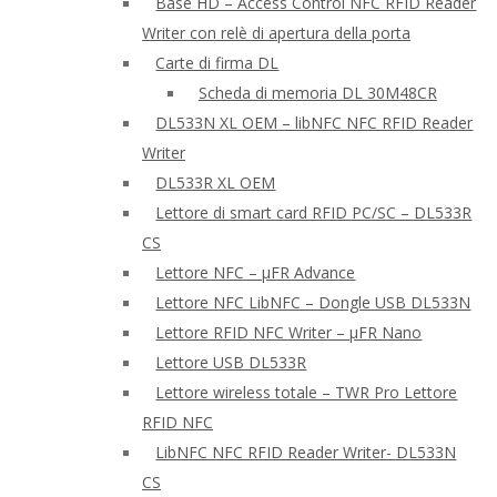
Base HD – Access Control NFC RFID Reader
Writer con relè di apertura della porta
Carte di firma DL
Scheda di memoria DL 30M48CR
DL533N XL OEM – libNFC NFC RFID Reader
Writer
DL533R XL OEM
Lettore di smart card RFID PC/SC – DL533R
CS
Lettore NFC – μFR Advance
Lettore NFC LibNFC – Dongle USB DL533N
Lettore RFID NFC Writer – μFR Nano
Lettore USB DL533R
Lettore wireless totale – TWR Pro Lettore
RFID NFC
LibNFC NFC RFID Reader Writer- DL533N
CS