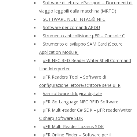
Software di lettura ePassport – Documenti di
viaggio leggibili dalla macchina (MRTD)
SOFTWARE NDEF NTAG® NFC
Software per comandi APDU
Strumento anticollisione μFR – Console C
Strumento di sviluppo SAM Card (Secure
Application Module)
uFR NFC RFD Reader Writer Shell Command
Line Interpreter
uFR Readers Tool – Software di
configurazione lettore/scrittore serie μFR
Vari software di logica digitale
μFR Go Language NFC RFID Software
μFR Multi-reader C# SDK – μFR reader/writer
C sharp software SDK
μFR Multi-Reader Lazarus SDK
μFR Online Finder – Software per il